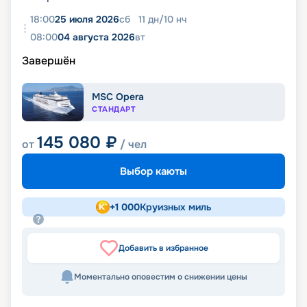
18:00
25 июля 2026
сб
11
дн
/
10
нч
08:00
04 августа 2026
вт
Завершён
MSC Opera
СТАНДАРТ
145 080
₽
от
/ чел
Выбор каюты
+
1 000
Круизных миль
Добавить в избранное
Моментально оповестим о снижении цены