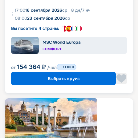
17:00
16 сентября 2026
ср
8
дн
/
7
нч
08:00
23 сентября 2026
ср
Вы посетите 4 страны:
MSC World Europa
КОМФОРТ
154 364
₽
от
/чел
+1 000
Выбрать круиз