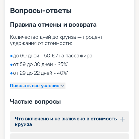
На сайте нашего сервиса бронирования круизов
можно забронировать путевку онлайн, без
Вопросы-ответы
посещения офиса. Мы собрали всю
необходимую информацию: расписание и
Правила отмены и возврата
маршруты круизов на 2026 - 2027 г.,
характеристики и схему теплохода, планы палуб,
Количество дней до круиза — процент
описание кают, фото интерьеров, цены на
удержания от стоимости:
путевки, обзоры туристов. Вас ждет яркое и
увлекательное путешествие!
●
до 60 дней - 50 €/на пассажира
●
от 59 до 30 дней - 25%*
●
от 29 до 22 дней - 40%*
Показать все условия
Частые вопросы
Что включено и не включено в стоимость
круиза