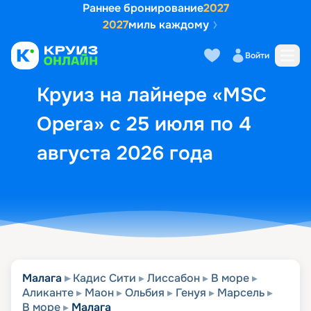
Раннее бронирование
2027
2027
миль каждому
Описание
Выбор кают
Маршрут и экск
Войти
Круиз на лайнере «MSC
Opera» с 25 июля по 4
августа 2026 года
Малага
Кадис Сити
Лиссабон
В море
Аликанте
Маон
Ольбия
Генуя
Марсель
В море
Малага