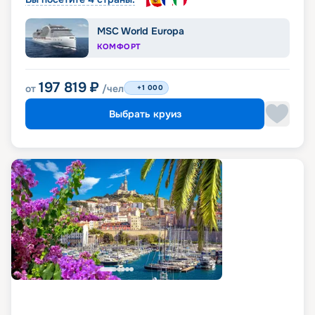
MSC World Europa
КОМФОРТ
197 819
₽
от
/чел
+1 000
Выбрать круиз