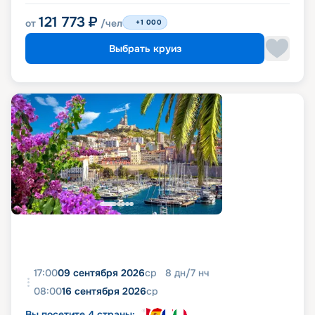
121 773
₽
от
/чел
+1 000
Выбрать круиз
17:00
09 сентября 2026
ср
8
дн
/
7
нч
08:00
16 сентября 2026
ср
Вы посетите 4 страны: