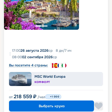
17:00
26 августа 2026
ср
8
дн
/
7
нч
08:00
02 сентября 2026
ср
Вы посетите 4 страны:
MSC World Europa
КОМФОРТ
218 559
₽
от
/чел
+1 000
Выбрать круиз