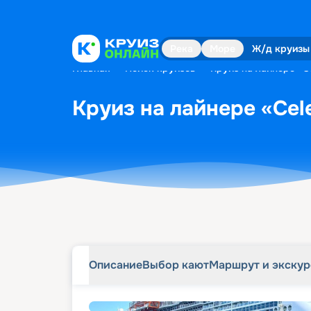
Описание
Выбор кают
Маршрут и экску
Река
Море
Ж/д круизы
Главная
•
Поиск круизов
•
Круиз на лайнере «Ce
Круиз на лайнере «Cele
Описание
Выбор кают
Маршрут и экску