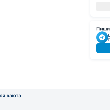
Пишит
яя каюта