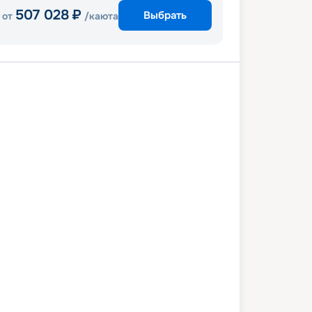
507 028
₽
Выбрать
от
/каюта
и
Перфект Дей КоКоКай
Кайман
Косумель
Нассау
Майами
4 октября 2026
вс
8
дн
/
7
нч
11 октября 2026
вс
Celebrity Beyond
ПРЕМИУМ
 507
₽
/ чел
Выбор каюты
+
1 000
Круизных миль