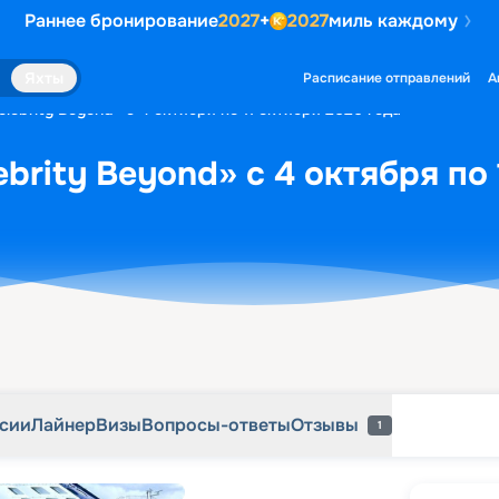
Раннее бронирование
2027
+
2027
миль каждому
рсии
Лайнер
Визы
Вопросы-ответы
Отзывы
1
Яхты
Расписание отправлений
А
lebrity Beyond» с 4 октября по 11 октября 2026 года
brity Beyond» с 4 октября по 
рсии
Лайнер
Визы
Вопросы-ответы
Отзывы
1