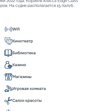
ки 2022 года. Корабль класса Edge Class
ров. На судне располагается 15 палуб,
бходимыми удобствами и различными
 теплоходе могут разместиться 3260
т развить максимальную скорость 22 узла,
емы для стабилизации качки. Также
Wifi
о для развлечений, еды и отдыха;
ие программы;
Кинотеатр
ерах разного класса;
пинга;
Библиотека
я гостей сьютов.
технологически продвинутых теплоходов.
Казино
ь на свет и пространство, а такая
ближе к морю.
Магазины
а, уникальные возможности
Игровая комната
d во многом относятся к уникальным
ожностью трансформации, сулящее новые
Салон красоты
ехуровневая зона с садом на крыше и
ражение. Еще один источник восторга