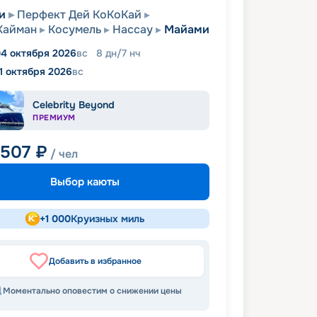
и
Перфект Дей КоКоКай
Кайман
Косумель
Нассау
Майами
4 октября 2026
вс
8
дн
/
7
нч
11 октября 2026
вс
Celebrity Beyond
ПРЕМИУМ
 507
₽
/ чел
Выбор каюты
+
1 000
Круизных миль
Добавить в избранное
Моментально оповестим о снижении цены