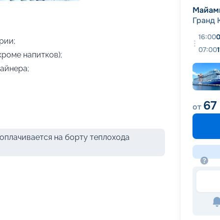
+
11
фотографий
Майам
Гранд 
16:00
0
рии;
07:00
кроме напитков);
айнера;
67
от
оплачивается на борту теплохода