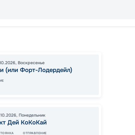
Майам
Гранд 
16:00
0
10.2026
,
Воскресенье
и (или Форт-Лодердейл)
07:00
ИЕ
67
от
.10.2026
,
Понедельник
кт Дей КоКоКай
СТОЯНКА
ОТПРАВЛЕНИЕ