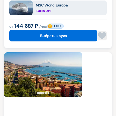
MSC World Europa
КОМФОРТ
144 687
₽
от
/чел
+1 000
Выбрать круиз