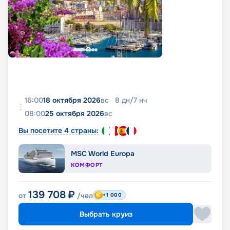
16:00
18 октября 2026
вс
8
дн
/
7
нч
08:00
25 октября 2026
вс
Вы посетите 4 страны:
MSC World Europa
КОМФОРТ
139 708
₽
от
/чел
+1 000
Выбрать круиз