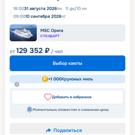
18:00
31 августа 2026
пн
11
дн
/
10
нч
09:00
10 сентября 2026
чт
MSC Opera
СТАНДАРТ
129 352
₽
от
/ чел
Выбор каюты
+
1 000
Круизных миль
Добавить в избранное
Моментально оповестим о снижении цены
Поделиться