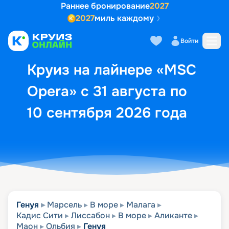
Раннее бронирование
2027
2027
миль каждому
Описание
Выбор кают
Маршрут и экск
Войти
Круиз на лайнере «MSC
Opera» с 31 августа по
10 сентября 2026 года
Генуя
Марсель
В море
Малага
Кадис Сити
Лиссабон
В море
Аликанте
Маон
Ольбия
Генуя