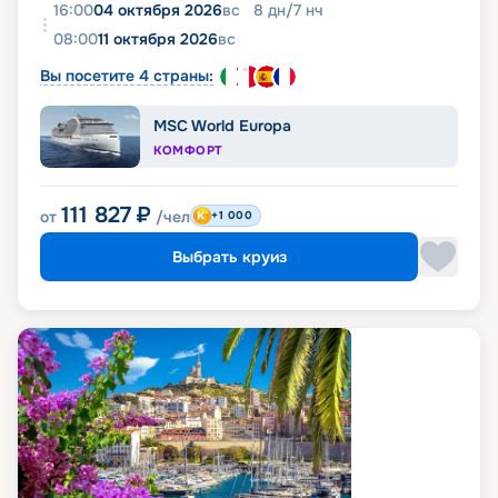
16:00
04 октября 2026
вс
8
дн
/
7
нч
08:00
11 октября 2026
вс
Вы посетите 4 страны:
MSC World Europa
КОМФОРТ
111 827
₽
от
/чел
+1 000
Выбрать круиз