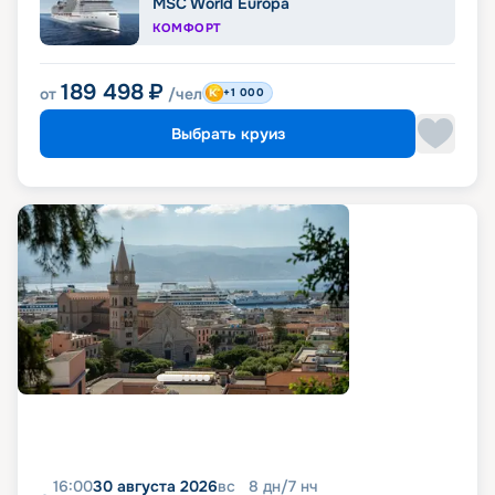
MSC World Europa
КОМФОРТ
189 498
₽
от
/чел
+1 000
Выбрать круиз
16:00
30 августа 2026
вс
8
дн
/
7
нч