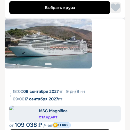
Выбрать круиз
18:00
09 сентября 2027
чт
9
дн
/
8
нч
09:00
17 сентября 2027
пт
MSC Magnifica
СТАНДАРТ
109 038
₽
от
/чел
+1 000