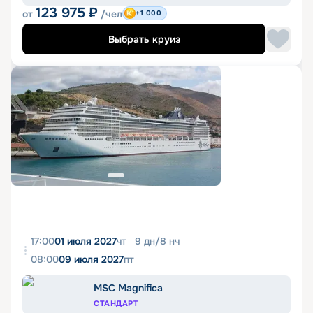
123 975
₽
от
/чел
+1 000
Выбрать круиз
17:00
01 июля 2027
чт
9
дн
/
8
нч
08:00
09 июля 2027
пт
MSC Magnifica
СТАНДАРТ