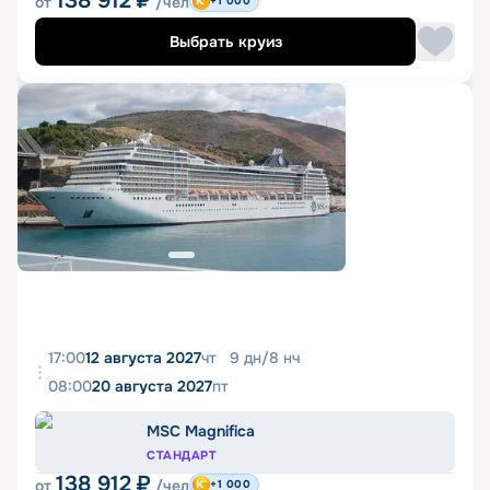
138 912
₽
от
/чел
+1 000
Выбрать круиз
17:00
12 августа 2027
чт
9
дн
/
8
нч
08:00
20 августа 2027
пт
MSC Magnifica
СТАНДАРТ
138 912
₽
от
/чел
+1 000