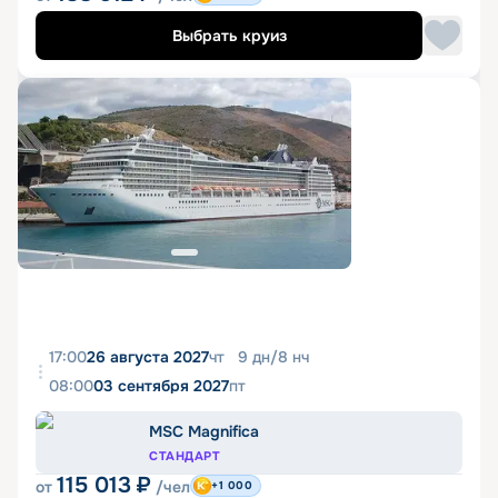
Выбрать круиз
17:00
26 августа 2027
чт
9
дн
/
8
нч
08:00
03 сентября 2027
пт
MSC Magnifica
СТАНДАРТ
115 013
₽
от
/чел
+1 000