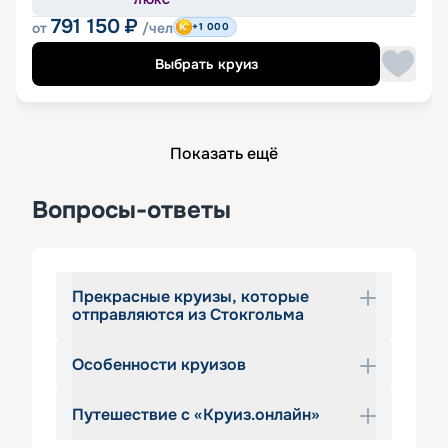
ЛЮКС
791 150
₽
от
/чел
+1 000
Выбрать круиз
Показать ещё
Вопросы-ответы
Прекрасные круизы, которые
отправляются из Стокгольма
Особенности круизов
Стокгольм – город, в котором 
сочетается красота и богатая 
Путешествие с «Круиз.онлайн»
история. Город привлекает туристов 
В круизе из Стокгольма вас впечатлит 
со всего мира благодаря интересной 
всё: от живописных пейзажей до 