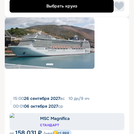
Выбрать круиз
15:00
26 сентября 2027
вс
10
дн
/
9
нч
00:01
06 октября 2027
ср
MSC Magnifica
СТАНДАРТ
158 031
₽
от
/чел
+1 000