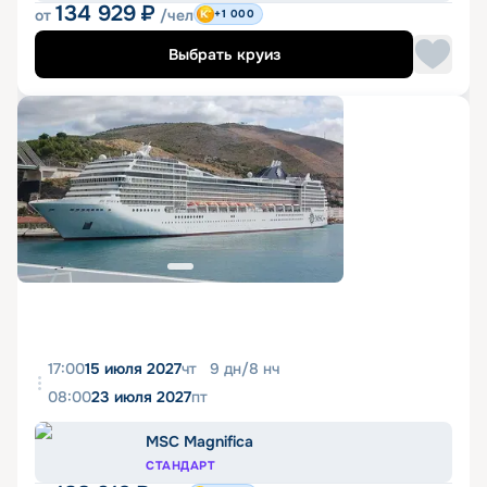
134 929
₽
от
/чел
+1 000
Выбрать круиз
17:00
15 июля 2027
чт
9
дн
/
8
нч
08:00
23 июля 2027
пт
MSC Magnifica
СТАНДАРТ