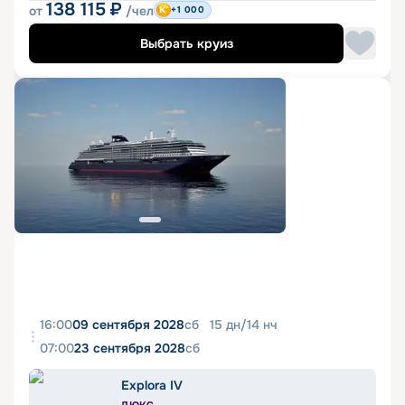
138 115
₽
от
/чел
+1 000
Выбрать круиз
16:00
09 сентября 2028
сб
15
дн
/
14
нч
07:00
23 сентября 2028
сб
Explora IV