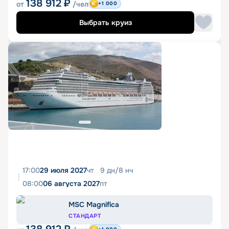
138 912
₽
от
/чел
+1 000
Выбрать круиз
17:00
29 июля 2027
чт
9
дн
/
8
нч
08:00
06 августа 2027
пт
MSC Magnifica
СТАНДАРТ