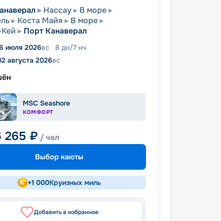
анаверал
Нассау
В море
ель
Коста Майя
В море
-Кей
Порт Канаверал
6 июля 2026
вс
8
дн
/
7
нч
02 августа 2026
вс
шён
MSC Seashore
КОМФОРТ
6 265
₽
/ чел
Выбор каюты
+
1 000
Круизных миль
Добавить в избранное