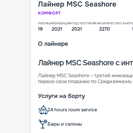
Лайнер
MSC Seashore
КОМФОРТ
ПАЛУБЫ
РЕНОВАЦИЯ
ГОД ПОСТРОЙКИ
КОЛИЧЕСТВО КАЮТ
19
2021
2021
2270
О
лайнере
Лайнер MSC Seashore с и
Лайнер MSC Seashore – третий инновацио
первое свое плавание по Средиземному м
2 270 каютах 12 разных классов может ра
этом лайнере больше всего номеров с 
Услуги на борту
особенности 19-палубного судна:
• ширина – 41 метр;
24 hours room service
• длина – 339 м;
• осадка – 9 м;
• водоизмещение – более 170 тыс. тонн;
Бары и салоны
• скорость – 22 узла.