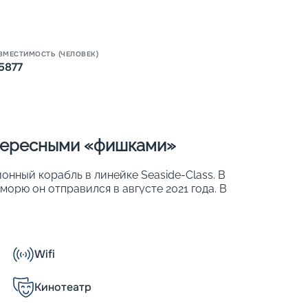
ВМЕСТИМОСТЬ (ЧЕЛОВЕК)
5877
Пишит
нтересными «фишками»
нный корабль в линейке Seaside-Class. В
орю он отправился в августе 2021 года. В
зместиться до 5 877 человек. Причем на
индивидуальными балконами. Другие
Wifi
Кинотеатр