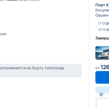
+
43
фотографий
Порт К
Косум
Оушен
17:00
2
07:00
рии;
Завер
12
от
оплачивается на борту теплохода