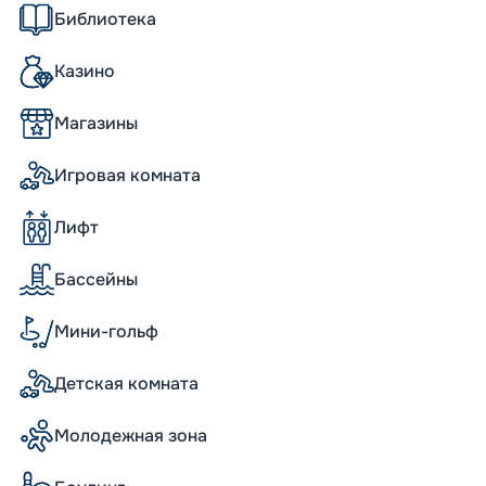
 привлекает 9-метровая светодиодная
Библиотека
ды.
Казино
Магазины
угих кораблей даже своим размером: он
волили спокойно разместить
и насыщенного времяпровождения.
Игровая комната
изированные рестораны в прогулочной
дом или ужином, любуясь бескрайними
Лифт
йн на корме судна и новое двухуровневое
б лайнера оказал влияние и на номерной
 предлагают комфортное размещение. Для
Бассейны
во развлечений в расширенной детской
кже на верхних палубах корабль
Мини-гольф
 с гардеробными, два шикарных сьюта с
ми для загара.
Детская комната
айн»
Молодежная зона
руиз.онлайн» и MSC Seashore! Насладитесь
де условия размещения и развлечения