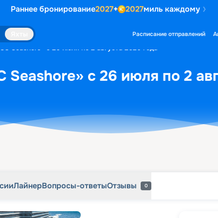
Раннее бронирование
2027
+
2027
миль каждому
рсии
Лайнер
Вопросы-ответы
Отзывы
0
Яхты
Расписание отправлений
А
SC Seashore» с 26 июля по 2 августа 2026 года
 Seashore» с 26 июля по 2 ав
рсии
Лайнер
Вопросы-ответы
Отзывы
0