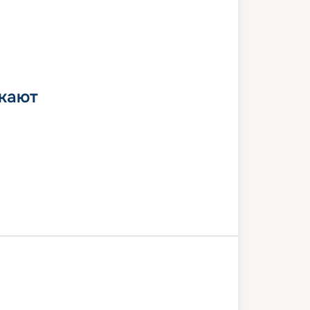
 кают
анаверал
Нассау
В море
ель
Коста Майя
В море
-Кей
Порт Канаверал