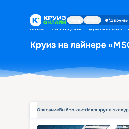
Описание
Выбор кают
Маршрут и экску
Река
Море
Ж/д круизы
Главная
•
Поиск круизов
•
Круиз на лайнере «M
Круиз на лайнере «MSC
Описание
Выбор кают
Маршрут и экску