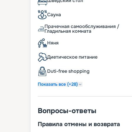
Шведский стол
оставят даже привередливых гостей в во
можете изучить расписание, маршруты, 
Сауна
других клиентов и смотрите фото и план 
покупайте ее на навигацию 2026 - 2027.
Прачечная самообслуживания /
настоящее удовольствие от путешествия
Гладильная комната
комфортным.
Няня
Диетическое питание
Duti-free shopping
Показать все (+28)
Вопросы-ответы
Правила отмены и возврата