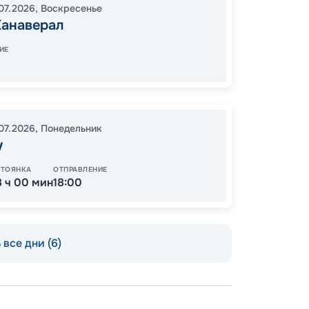
07.2026
,
Воскресенье
17:00
2
Канаверал
07:00
ИЕ
Завер
.07.2026
,
Понедельник
12
у
от
СТОЯНКА
ОТПРАВЛЕНИЕ
8 ч 00 мин
18:00
все дни (6)