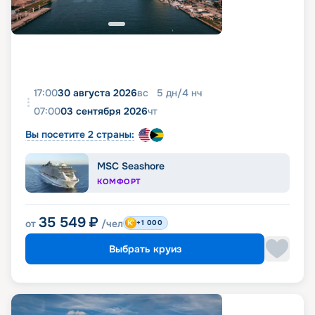
17:00
30 августа 2026
вс
5
дн
/
4
нч
07:00
03 сентября 2026
чт
Вы посетите 2 страны:
MSC Seashore
КОМФОРТ
35 549
₽
от
/чел
+1 000
Выбрать круиз