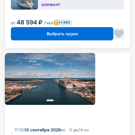
КОМФОРТ
48 594
₽
от
/чел
+1 000
Выбрать круиз
17:00
13 сентября 2026
вс
5
дн
/
4
нч