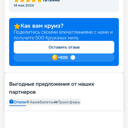
14 мая 2024
Как вам круиз?
Поделитесь своими впечатлениями с нами и
получите
500
Круизных миль
Оставить отзыв
+
500
Выгодные предложения от наших
партнеров
🏨
✈️
🚗
Отели
Авиабилеты
Трансферы