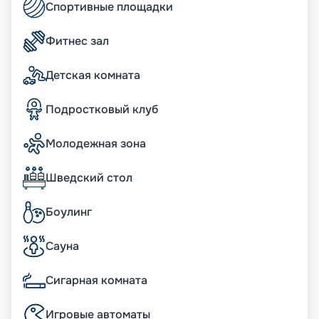
Спортивные площадки
маршрут и покупайте для себя подходящий
вариант круиза в 2026 - 2027 годах. Ждем вас на
борту корабля!
Фитнес зал
Детская комната
Подростковый клуб
Молодежная зона
Шведский стол
Боулинг
Сауна
Сигарная комната
Игровые автоматы