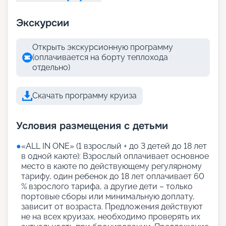
Экскурсии
Открыть экскурсионную программу
(оплачивается на борту теплохода
отдельно)
Скачать программу круиза
Условия размещения с детьми
●
«АLL IN ONE» (1 взрослый + до 3 детей до 18 лет
в одной каюте): Взрослый оплачивает основное
место в каюте по действующему регулярному
тарифу, один ребенок до 18 лет оплачивает 60
% взрослого тарифа, а другие дети – только
портовые сборы или минимальную доплату,
зависит от возраста. Предложения действуют
не на всех круизах, необходимо проверять их