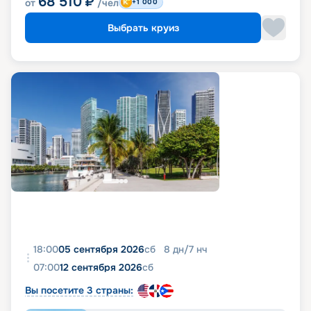
68 510
₽
от
/чел
+1 000
Выбрать круиз
18:00
05 сентября 2026
сб
8
дн
/
7
нч
07:00
12 сентября 2026
сб
Вы посетите 3 страны: