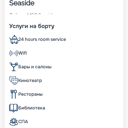
Seaside
Лайнер MSC Seaside – это красивое судно
класса SEASIDE, которое построено в 2017 году.
Услуги на борту
Его основные характеристики:
• ширина – 41 м;
• длина корабля – 323 метра;
24 hours room service
• предельная скорость – чуть более 21 узла;
• вместительность – 5 179 человек;
Wifi
• общее число кают – 1 931;
• панорамный променад протяженностью 323
Бары и салоны
метра;
• наличие 9 ресторанов и 20 баров.
Кинотеатр
Условия на борту
Рестораны
Как и принято у современных лайнеров, яркой
отличительной чертой корабля являются
Библиотека
интересные архитектурные решения и большой
уровень технологичности. Корабль имеет
большое количество общественных помещений,
СПА
большая часть из которых обеспечивает выход