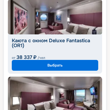
Каюта с окном Deluxe Fantastica
(OR1)
38 337
₽
от
/чел
Выбрать