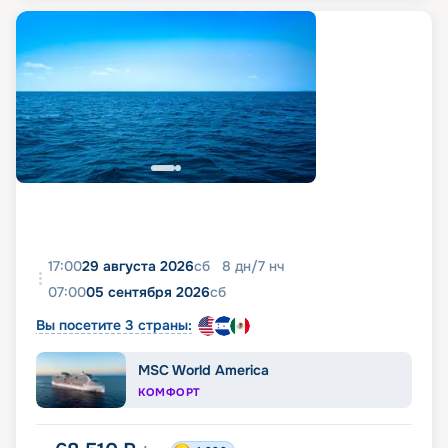
17:00
29 августа 2026
сб
8
дн
/
7
нч
07:00
05 сентября 2026
сб
Вы посетите 3 страны:
MSC World America
КОМФОРТ