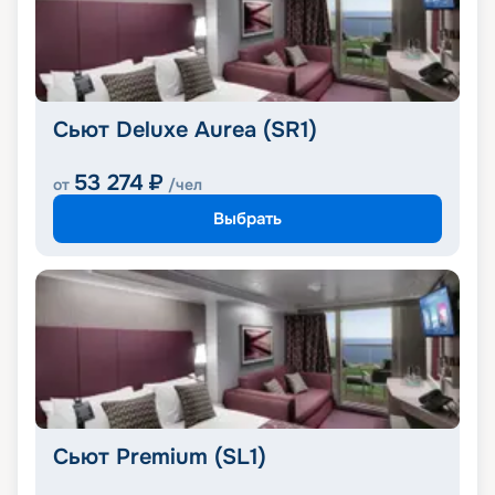
Сьют Deluxe Aurea (SR1)
53 274
₽
от
/чел
Выбрать
Сьют Premium (SL1)