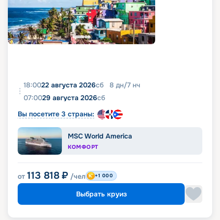
18:00
22 августа 2026
сб
8
дн
/
7
нч
07:00
29 августа 2026
сб
Вы посетите 3 страны:
MSC World America
КОМФОРТ
113 818
₽
от
/чел
+1 000
Выбрать круиз