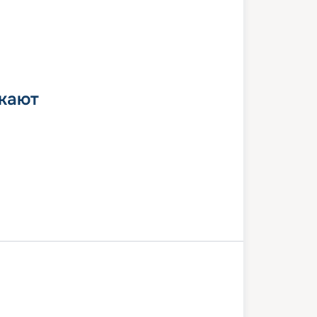
 кают
мптон
Зебрюгге
Флом
Тромсё
гсвог
Олесунн
Олден
рдам
Саутгемптон