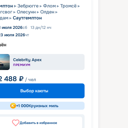
мптон
Зебрюгге
Флом
Тромсё
гсвог
Олесунн
Олден
рдам
Саутгемптон
1 июля 2026
сб
13
дн
/
12
нч
23 июля 2026
чт
шён
Celebrity Apex
ПРЕМИУМ
2 488
₽
/ чел
Выбор каюты
+
1 000
Круизных миль
Добавить в избранное