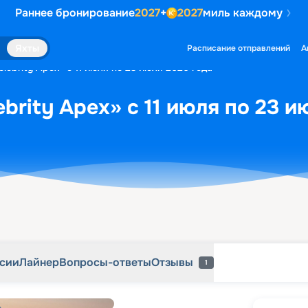
Раннее бронирование
2027
+
2027
миль каждому
рсии
Лайнер
Вопросы-ответы
Отзывы
1
Яхты
Расписание отправлений
А
lebrity Apex» с 11 июля по 23 июля 2026 года
brity Apex» с 11 июля по 23 и
рсии
Лайнер
Вопросы-ответы
Отзывы
1