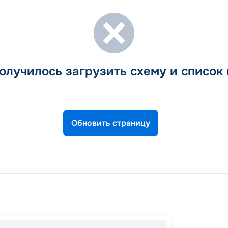
олучилось загрузить схему и список
Обновить страницу
Саутге
Хоннин
Ротте