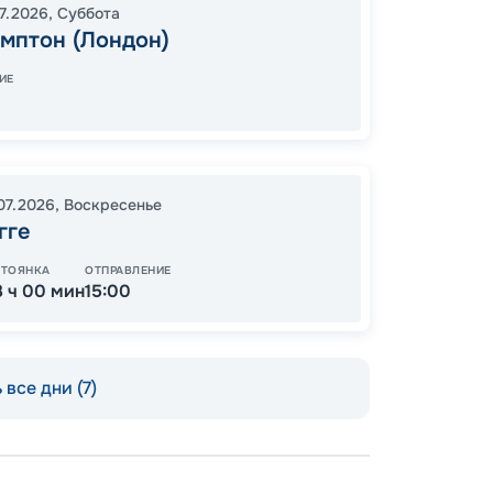
07.2026
,
Суббота
16:00
1
мптон (Лондон)
07:00
ИЕ
Завер
.07.2026
,
Воскресенье
25
гге
от
СТОЯНКА
ОТПРАВЛЕНИЕ
8 ч 00 мин
15:00
 все дни (7)