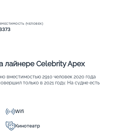
ВМЕСТИМОСТЬ (ЧЕЛОВЕК)
3373
Пишит
 лайнере Celebrity Apex
дно вместимостью 2910 человек 2020 года
овершил только в 2021 году. На судне есть
гаются различные заведения для
ет 29 ресторанов и кафе, 12 баров и
рана.
Wifi
Кинотеатр
ествии, каждая деталь имеет значение. И
з, а настоящее морское приключение, где