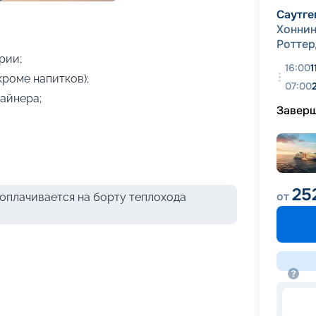
+
9
фотографий
Саутге
Хоннин
Ротте
рии;
16:00
1
кроме напитков);
07:00
айнера;
Завер
25
от
оплачивается на борту теплохода