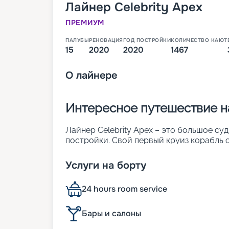
Лайнер
Celebrity Apex
ПРЕМИУМ
ПАЛУБЫ
РЕНОВАЦИЯ
ГОД ПОСТРОЙКИ
КОЛИЧЕСТВО КАЮТ
15
2020
2020
1467
О
лайнере
Интересное путешествие на
Лайнер Celebrity Apex – это большое су
постройки. Свой первый круиз корабль с
14 палуб, на каждой из которых распола
проведения досуга. Судно также предлага
Услуги на борту
лаунджей, а также 2 эксклюзивных ресто
24 hours room service
Условия размещения
Бары и салоны
Когда вы мечтаете о незабываемом путеш
этот лайнер обещает вам не просто круи