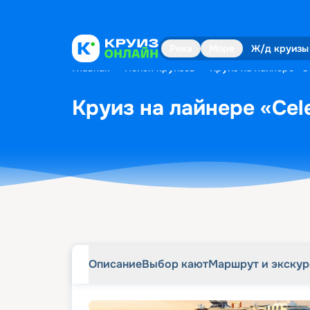
Описание
Выбор кают
Маршрут и экску
Река
Море
Ж/д круизы
Главная
•
Поиск круизов
•
Круиз на лайнере «Ce
Круиз на лайнере «Cele
Описание
Выбор кают
Маршрут и экску