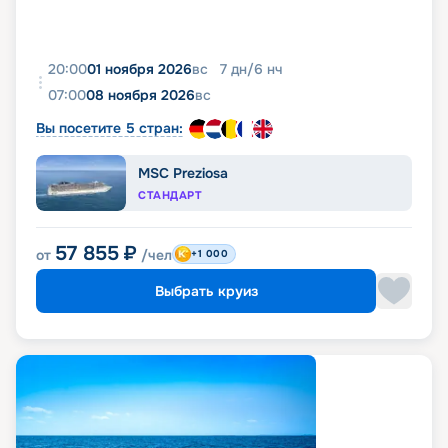
20:00
01 ноября 2026
вс
7
дн
/
6
нч
07:00
08 ноября 2026
вс
Вы посетите 5 стран:
MSC Preziosa
СТАНДАРТ
57 855
₽
от
/чел
+1 000
Выбрать круиз