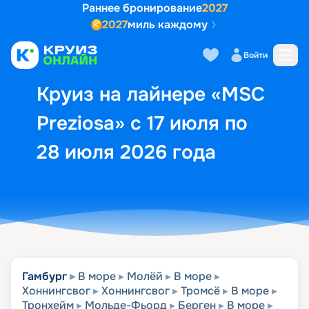
Раннее бронирование
2027
2027
миль каждому
Описание
Выбор кают
Маршрут и экск
Войти
Круиз на лайнере «MSC
Preziosa» с 17 июля по
28 июля 2026 года
Гамбург
В море
Молёй
В море
Хоннингсвог
Хоннингсвог
Тромсё
В море
Тронхейм
Мольде-Фьорд
Берген
В море