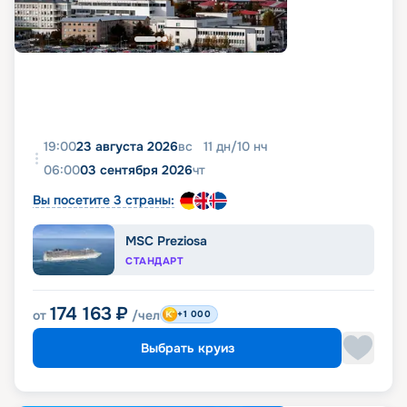
19:00
23 августа 2026
вс
11
дн
/
10
нч
06:00
03 сентября 2026
чт
Вы посетите 3 страны:
MSC Preziosa
СТАНДАРТ
174 163
₽
от
/чел
+1 000
Выбрать круиз