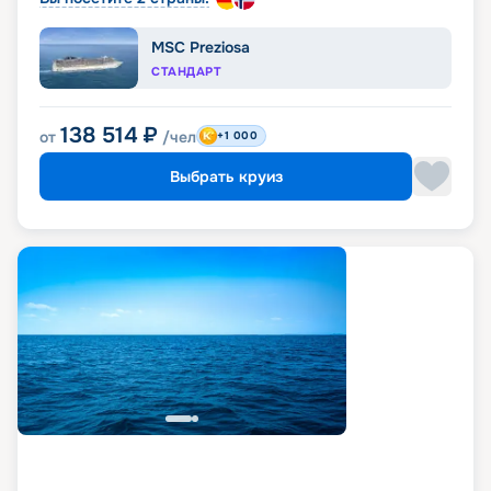
MSC Preziosa
СТАНДАРТ
138 514
₽
от
/чел
+1 000
Выбрать круиз