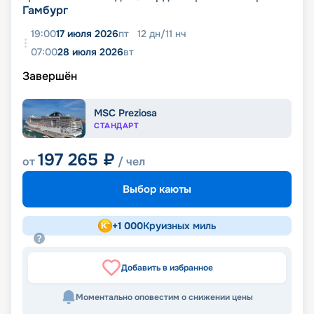
Гамбург
19:00
17 июля 2026
пт
12
дн
/
11
нч
07:00
28 июля 2026
вт
Завершён
MSC Preziosa
СТАНДАРТ
197 265
₽
от
/ чел
Выбор каюты
+
1 000
Круизных миль
Добавить в избранное
Моментально оповестим о снижении цены