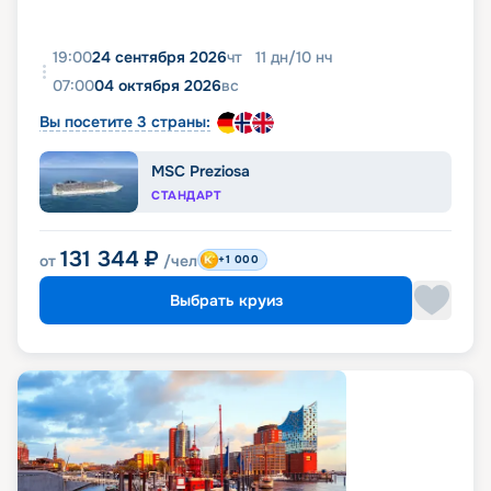
19:00
24 сентября 2026
чт
11
дн
/
10
нч
07:00
04 октября 2026
вс
Вы посетите 3 страны:
MSC Preziosa
СТАНДАРТ
131 344
₽
от
/чел
+1 000
Выбрать круиз