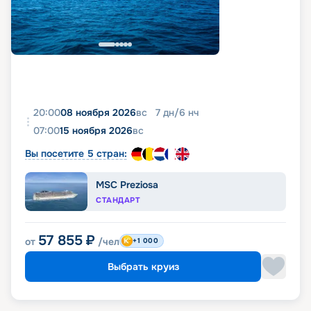
20:00
08 ноября 2026
вс
7
дн
/
6
нч
07:00
15 ноября 2026
вс
Вы посетите 5 стран:
MSC Preziosa
СТАНДАРТ
57 855
₽
от
/чел
+1 000
Выбрать круиз