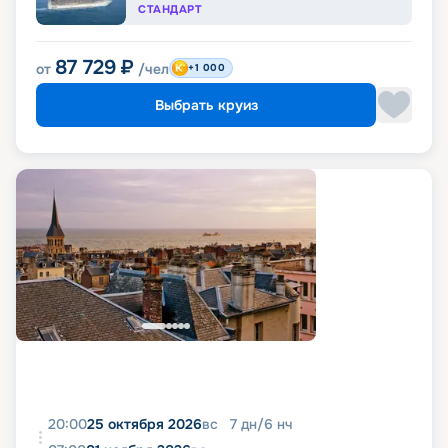
СТАНДАРТ
87 729
₽
от
/чел
+1 000
Выбрать круиз
20:00
25 октября 2026
вс
7
дн
/
6
нч