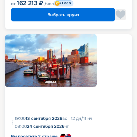
162 213
₽
от
/чел
+1 000
Выбрать круиз
19:00
13 сентября 2026
вс
12
дн
/
11
нч
08:00
24 сентября 2026
чт
Вы посетите 2 страны: