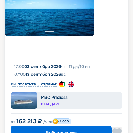
17:00
03 сентября 2026
чт
11
дн
/
10
нч
07:00
13 сентября 2026
вс
Вы посетите 3 страны:
MSC Preziosa
СТАНДАРТ
162 213
₽
от
/чел
+1 000
Выбрать круиз