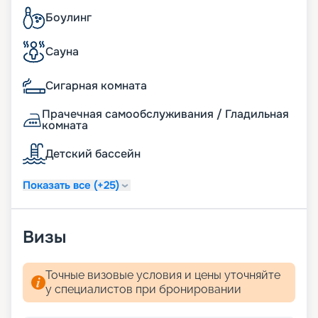
Боулинг
Сауна
Сигарная комната
Прачечная самообслуживания / Гладильная
комната
Детский бассейн
Показать все (+25)
Визы
Точные визовые условия и цены уточняйте
у специалистов при бронировании