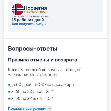
Норвегия
ТРЕБУЕТСЯ ВИЗА
СРОК ВЫПОЛНЕНИЯ ВИЗЫ
15
рабочих дней
Как получить визу
Вопросы-ответы
Правила отмены и возврата
Количество дней до круиза — процент
удержания от стоимости:
●
до 60 дней - 50 €/на пассажира
●
от 59 до 30 дней - 25%*
●
от 29 до 22 дней - 40%*
Показать все условия