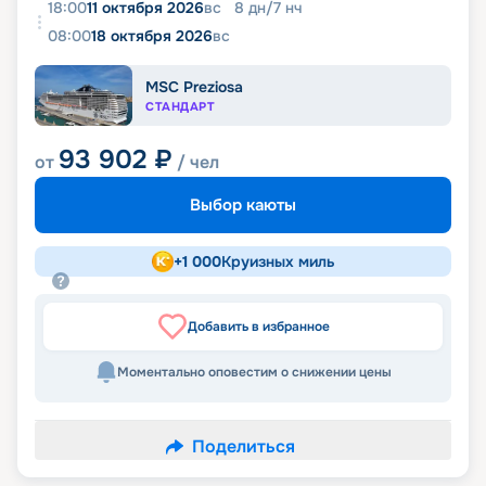
18:00
11 октября 2026
вс
8
дн
/
7
нч
08:00
18 октября 2026
вс
MSC Preziosa
СТАНДАРТ
93 902
₽
от
/ чел
Выбор каюты
+
1 000
Круизных миль
Добавить в избранное
Моментально оповестим о снижении цены
Поделиться