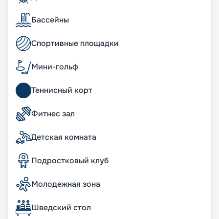
сделан таким образом, что через него можно все
оформить в режиме онлайн. Так что изучайте
Бассейны
план корабля, фото, описание, схемы,
расписание и маршруты лайнера, читайте
Спортивные площадки
отзывы, узнавайте цену и оформляйте путевку.
Ждем вас на борту.
Мини-гольф
Теннисный корт
Фитнес зал
Детская комната
Подростковый клуб
Молодежная зона
Шведский стол