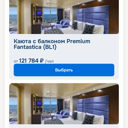
Каюта с балконом Premium
Fantastica (BL1)
121 784
₽
от
/чел
Выбрать