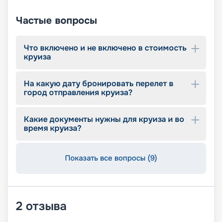
Частые вопросы
Что включено и не включено в стоимость
круиза
На какую дату бронировать перелет в
город отправления круиза?
Какие документы нужны для круиза и во
время круиза?
Показать все вопросы (9)
2
отзыва