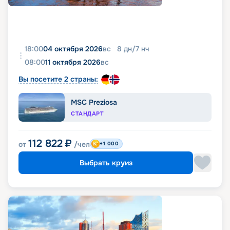
18:00
04 октября 2026
вс
8
дн
/
7
нч
08:00
11 октября 2026
вс
Вы посетите 2 страны:
MSC Preziosa
СТАНДАРТ
112 822
₽
от
/чел
+1 000
Выбрать круиз