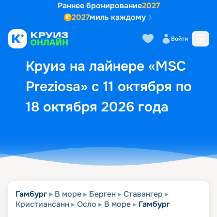
Раннее бронирование
2027
2027
миль каждому
Описание
Выбор кают
Маршрут и экск
Войти
Круиз на лайнере «MSC
Preziosa» с 11 октября по
18 октября 2026 года
Гамбург
В море
Берген
Ставангер
Кристиансанн
Осло
В море
Гамбург