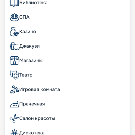
Условия на борту
Библиотека
Корабль предлагает отличные возможности для
СПА
отдыха на каждой палубе. Начиная с прекрасных
номеров-сьютов MSC Yacht Club с эксклюзивным
Казино
дизайном и персональным обслуживанием до
роскошного SPA-салона. Вы точно сможете
создать свой отдых таким образом, чтобы
Джакузи
получать удовольствие каждый день пребывания
на борту. Помимо прочего, для гостей на палубах
Магазины
представлен большой и современно
оснащенный аквапарк с огромной горкой. Для
Театр
детей есть аквапарк поменьше. Во время
остановок пассажиров ожидают экскурсии.
Игровая комната
Путешествие с «Круиз.онлайн»
Прачечная
Чтобы отправиться в отпуск мечты, достаточно
зайти на сайт нашего сервиса бронирования
Салон красоты
круизов, выбрать лайнер и направление, а позже
купить путевку на навигацию 2026 - 2027. Мы
заботимся о наших клиентах, поэтому наш сайт
Дискотека