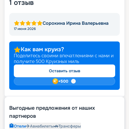
1
отзыв
Сорокина Ирина Валерьевна
17 июня 2026
Как вам круиз?
Поделитесь своими впечатлениями с нами и
получите
500
Круизных миль
Оставить отзыв
+
500
Выгодные предложения от наших
партнеров
🏨
✈️
🚗
Отели
Авиабилеты
Трансферы