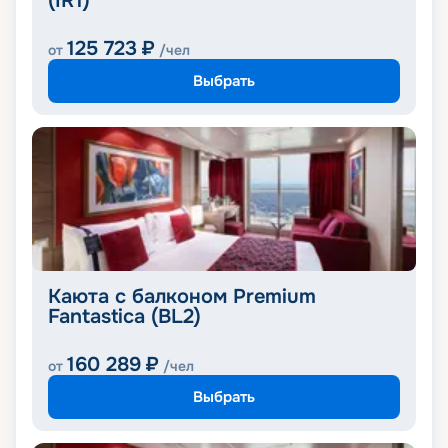
(IR1)
125 723
₽
от
/чел
Выбрать
Каюта с балконом Premium
Fantastica (BL2)
160 289
₽
от
/чел
Выбрать