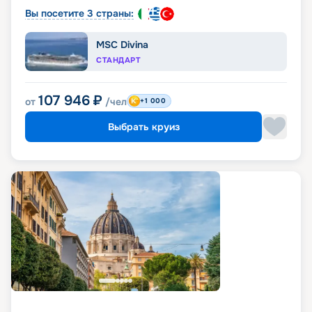
Вы посетите 3 страны:
MSC Divina
СТАНДАРТ
107 946
₽
от
/чел
+1 000
Выбрать круиз