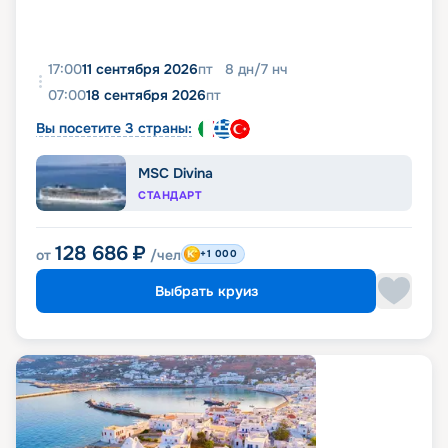
17:00
11 сентября 2026
пт
8
дн
/
7
нч
07:00
18 сентября 2026
пт
Вы посетите 3 страны:
MSC Divina
СТАНДАРТ
128 686
₽
от
/чел
+1 000
Выбрать круиз