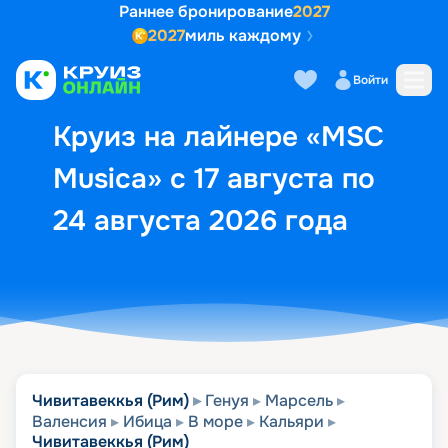
Раннее бронирование
2027
2027
миль каждому
Описание
Выбор кают
Маршрут и экск
Войти
Круиз на лайнере «MSC
Musica» с 17 августа по
24 августа 2026 года
Чивитавеккья (Рим)
Генуя
Марсель
Валенсия
Ибица
В море
Кальяри
Чивитавеккья (Рим)