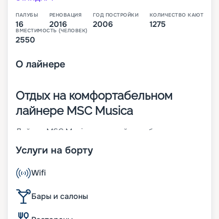
ПАЛУБЫ
РЕНОВАЦИЯ
ГОД ПОСТРОЙКИ
КОЛИЧЕСТВО КАЮТ
16
2016
2006
1275
ВМЕСТИМОСТЬ (ЧЕЛОВЕК)
2550
О
лайнере
Отдых на комфортабельном
лайнере MSC Musica
Лайнер MSC Musica – первый корабль своего
класса. Построен во Франции в 2006 году. Чтобы
Услуги на борту
повысить показатели долговечности,
надежности и комфорта, в 2016 году была
проведена реновация судна. На 16-палубном (из
Wifi
них 13 пассажирских) корабле может
разместиться до 2 550 человек. Его изюминка –
Бары и салоны
трехуровневый атриум с прозрачным
фортепиано и фонтаном-водопадом. Другие