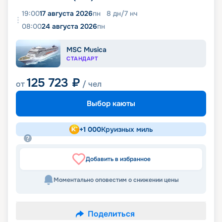
19:00
17 августа 2026
пн
8
дн
/
7
нч
08:00
24 августа 2026
пн
MSC Musica
СТАНДАРТ
125 723
₽
от
/ чел
Выбор каюты
+
1 000
Круизных миль
Добавить в избранное
Моментально оповестим о снижении цены
Поделиться