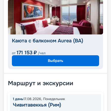
Каюта с балконом Aurea (BA)
171 153
₽
от
/чел
Выбрать
Маршрут и экскурсии
1
день
17.08.2026
,
Понедельник
Чивитавеккья (Рим)