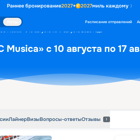
Раннее бронирование
2027
+
2027
миль каждому
рсии
Лайнер
Визы
Вопросы-ответы
Отзывы
1
Яхты
Расписание отправлений
А
C Musica» с 10 августа по 17 августа 2026 года
Musica» с 10 августа по 17 а
рсии
Лайнер
Визы
Вопросы-ответы
Отзывы
1