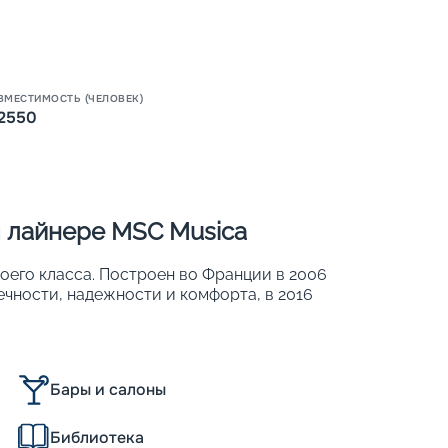
Пишит
ВМЕСТИМОСТЬ (ЧЕЛОВЕК)
2550
 лайнере MSC Musica
оего класса. Построен во Франции в 2006
ечности, надежности и комфорта, в 2016
а 16-палубном (из них 13 пассажирских)
ловек. Его изюминка – трехуровневый
таном-водопадом. Другие характеристики:
Бары и салоны
Библиотека