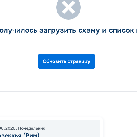
олучилось загрузить схему и список
Обновить страницу
Чивита
Вален
Чивита
08.2026
,
Понедельник
19:00
1
веккья (Рим)