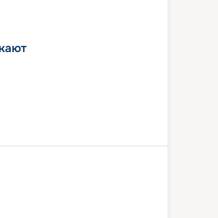
 кают
веккья (Рим)
Генуя
Марсель
сия
Ибица
В море
Кальяри
веккья (Рим)
0 августа 2026
пн
8
дн
/
7
нч