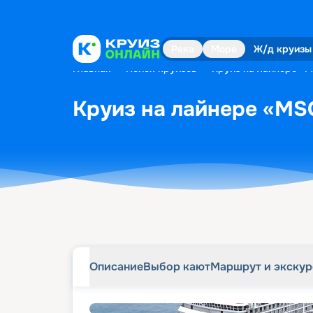
Описание
Выбор кают
Маршрут и экску
Река
Море
Ж/д круизы
Главная
•
Поиск круизов
•
Круиз на лайнере «MS
Круиз на лайнере «MSC 
Описание
Выбор кают
Маршрут и экску