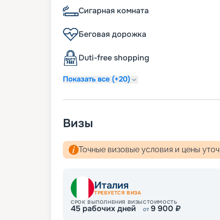
Латинской Америкой и Европой. Вы може
Сигарная комната
сайте. Здесь вы найдете расписание кру
интерьеров и другую необходимую инф
Беговая дорожка
MSC Musica!
Duti-free shopping
Показать все (+20)
Визы
Точные визовые условия и цены уто
Италия
ТРЕБУЕТСЯ ВИЗА
СРОК ВЫПОЛНЕНИЯ ВИЗЫ
СТОИМОСТЬ
45
рабочих дней
9 900
₽
от