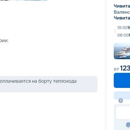
+
39
фотографий
Чивита
Вален
Чивита
19:00
1
08:00
рии;
12
от
оплачивается на борту теплохода