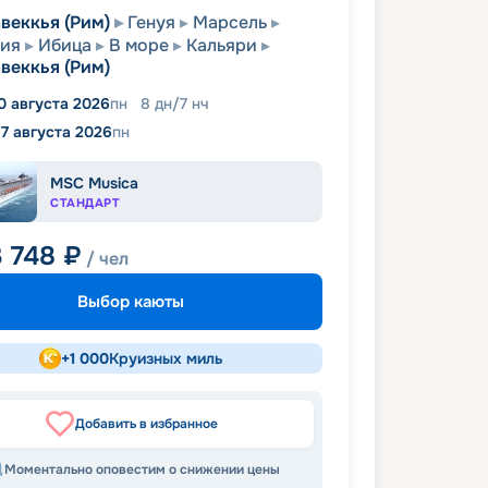
веккья (Рим)
Генуя
Марсель
сия
Ибица
В море
Кальяри
веккья (Рим)
0 августа 2026
пн
8
дн
/
7
нч
17 августа 2026
пн
MSC Musica
СТАНДАРТ
3 748
₽
/ чел
Выбор каюты
+
1 000
Круизных миль
Добавить в избранное
Моментально оповестим о снижении цены