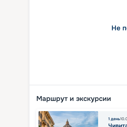
Не п
Маршрут и экскурсии
1
день
10.
Чивита