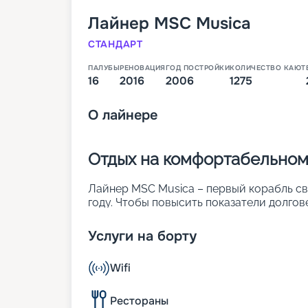
Лайнер
MSC Musica
СТАНДАРТ
ПАЛУБЫ
РЕНОВАЦИЯ
ГОД ПОСТРОЙКИ
КОЛИЧЕСТВО КАЮТ
16
2016
2006
1275
О
лайнере
Отдых на комфортабельном
Лайнер MSC Musica – первый корабль св
году. Чтобы повысить показатели долгов
году была проведена реновация судна. Н
корабле может разместиться до 2 550 че
Услуги на борту
атриум с прозрачным фортепиано и фон
• ширина – 32 м;
Wifi
• длина – 294 м;
• водоизмещение – около 90 тыс. т;
• скорость – 23 узла;
Рестораны