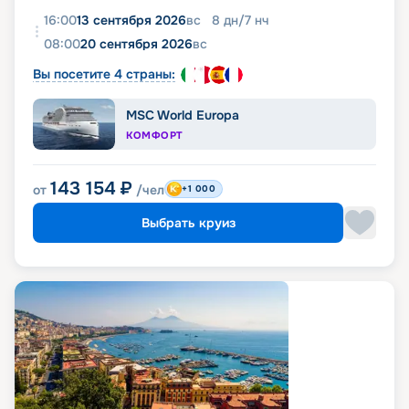
16:00
13 сентября 2026
вс
8
дн
/
7
нч
08:00
20 сентября 2026
вс
Вы посетите 4 страны:
MSC World Europa
КОМФОРТ
143 154
₽
от
/чел
+1 000
Выбрать круиз