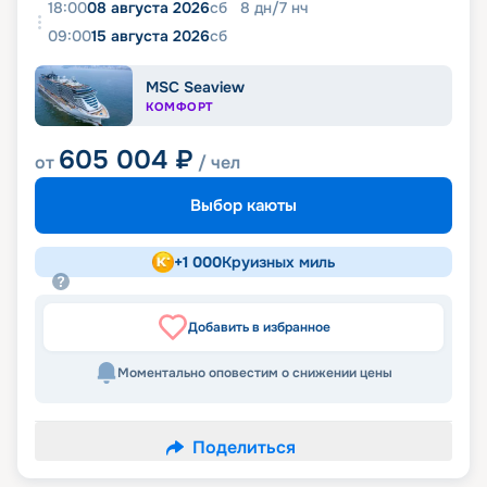
18:00
08 августа 2026
сб
8
дн
/
7
нч
09:00
15 августа 2026
сб
MSC Seaview
КОМФОРТ
605 004
₽
от
/ чел
Выбор каюты
+
1 000
Круизных миль
Добавить в избранное
Моментально оповестим о снижении цены
Поделиться