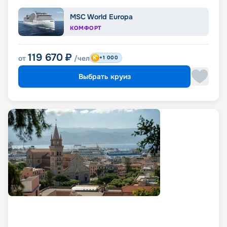
MSC World Europa
КОМФОРТ
119 670
₽
от
/чел
+1 000
Выбрать круиз