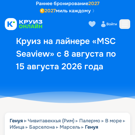
Раннее бронирование
2027
2027
миль каждому
Описание
Выбор кают
Маршрут и экск
Войти
Круиз на лайнере «MSC
Seaview» с 8 августа по
15 августа 2026 года
Генуя
Чивитавеккья (Рим)
Палермо
В море
Ибица
Барселона
Марсель
Генуя