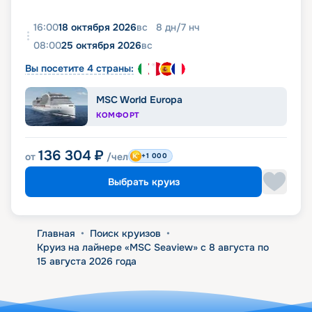
16:00
18 октября 2026
вс
8
дн
/
7
нч
08:00
25 октября 2026
вс
Вы посетите 4 страны:
MSC World Europa
КОМФОРТ
136 304
₽
от
/чел
+1 000
Выбрать круиз
Главная
•
Поиск круизов
•
Круиз на лайнере «MSC Seaview» с 8 августа по
15 августа 2026 года