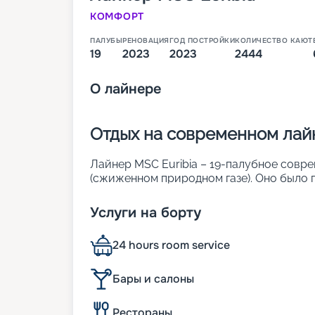
КОМФОРТ
ПАЛУБЫ
РЕНОВАЦИЯ
ГОД ПОСТРОЙКИ
КОЛИЧЕСТВО КАЮТ
19
2023
2023
2444
О
лайнере
Отдых на современном лайн
Лайнер MSC Euribia – 19-палубное совре
(сжиженном природном газе). Оно было п
ходе мирового конкурса. На корабле мож
его характеристики:
Услуги на борту
• ширина – 43 м;
• длина – 331 м;
24 hours room service
• водоизмещение – около 172 тыс. т;
• осадка – 8,7 м;
• скорость – 22 узла;
Бары и салоны
• общее число кают – 2 444.
Рестораны