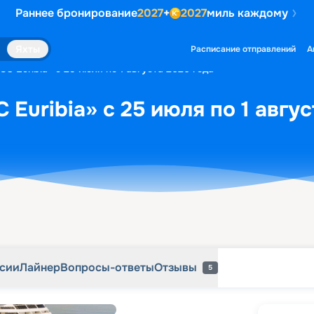
Раннее бронирование
2027
+
2027
миль каждому
рсии
Лайнер
Вопросы-ответы
Отзывы
5
Яхты
Расписание отправлений
А
C Euribia» с 25 июля по 1 августа 2026 года
Euribia» с 25 июля по 1 авгус
рсии
Лайнер
Вопросы-ответы
Отзывы
5