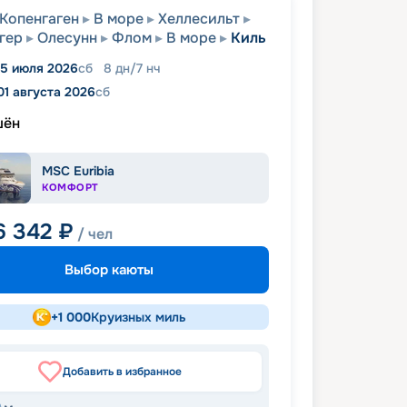
Копенгаген
В море
Хеллесильт
гер
Олесунн
Флом
В море
Киль
5 июля 2026
сб
8
дн
/
7
нч
01 августа 2026
сб
шён
MSC Euribia
КОМФОРТ
6 342
₽
/ чел
Выбор каюты
+
1 000
Круизных миль
Добавить в избранное