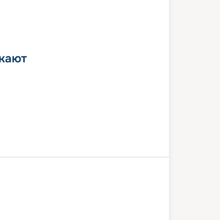
 кают
Копенгаген
В море
Хеллесильт
гер
Олесунн
Флом
В море
Киль
5 июля 2026
сб
8
дн
/
7
нч