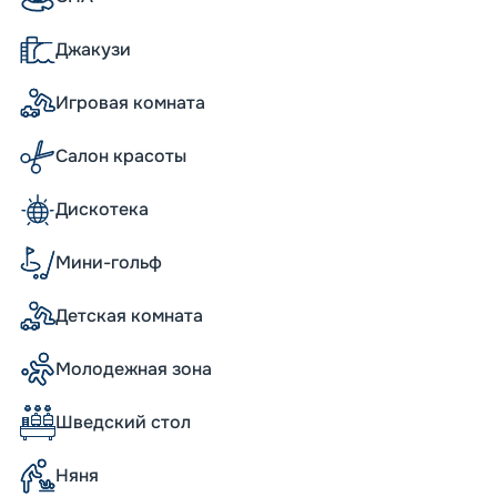
Джакузи
обы круиз стал настоящим праздником. Вас
роменад под длинным светодиодным
Игровая комната
нтре корабля. В театре вы сможете
Также вы насладитесь SPA с эксклюзивной
ей, гидромассажем, парикмахерской и
Салон красоты
 выбор кают впечатлит даже
авятся номера с балконами, с которых
Дискотека
мя остановок вас будут ждать
 разным локациям.
ельное развлечение. Благодаря
Мини-гольф
 туристы обязательно найдут себе
Детская комната
Молодежная зона
иями для защиты окружающей среды,
ля, работающих на сжиженном природном
Шведский стол
льном топливе. Это означает, что судно не
же предусмотрена система снижения
Няня
точных вод, управление подводным шумом