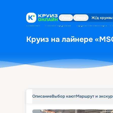
Описание
Выбор кают
Маршрут и экску
Река
Море
Ж/д круизы
Главная
•
Поиск круизов
•
Круиз на лайнере «MS
Круиз на лайнере «MSC 
Описание
Выбор кают
Маршрут и экску