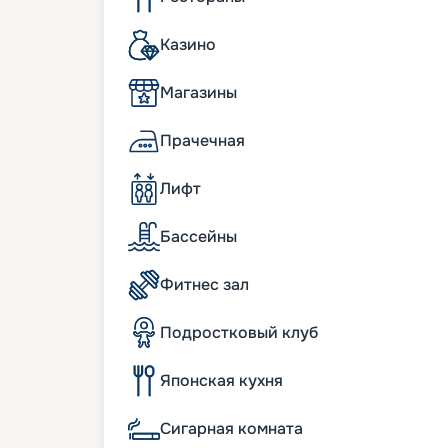
Условия на борту
Казино
Лайнер предлагает все необходимое, чт
без сомнения приятно удивит крытый п
Магазины
куполом с ресторанами и бутиками в це
посетить шоу с живыми выступлениями. 
термальной зоной, сауной, паровой бан
Прачечная
маникюрным салонами. Помимо прочего,
привередливого туриста. Особенно понр
Лифт
открывается потрясающий обзор. Во вре
увлекательные прогулки и экскурсии по
Для детей здесь также предлагается отд
Бассейны
сотрудничеству с LEGO самые маленькие
занятие в игровых зонах от бренда.
Фитнес зал
Особенности
Подростковый клуб
Корабль оснащен передовыми технолог
включая четыре двухтопливных двигате
Японская кухня
газе и иногда на сернистом морском дизе
требует систем очистки выбросов. Так
Сигарная комната
выбросов на 90%, улучшенная очистка с