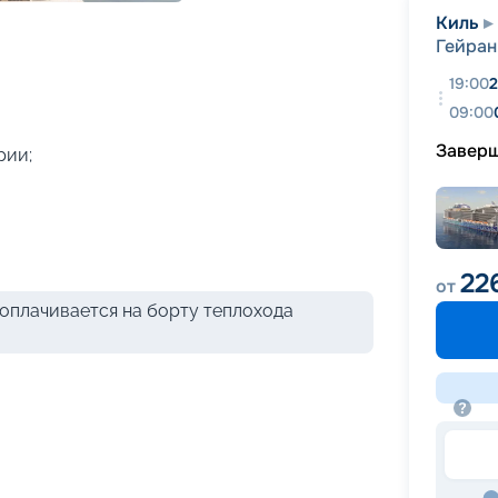
+
29
фотографий
Киль
Гейран
19:00
2
09:00
Завер
рии;
22
от
оплачивается на борту теплохода