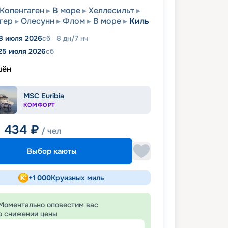
Копенгаген
В море
Хеллесильт
гер
Олесунн
Флом
В море
Киль
8 июля 2026
сб
8
дн
/
7
нч
25 июля 2026
сб
шён
MSC Euribia
КОМФОРТ
1 434
₽
/ чел
Выбор каюты
+
1 000
Круизных миль
Моментально оповестим вас
о снижении цены