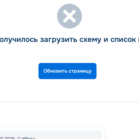
олучилось загрузить схему и список
Обновить страницу
Киль
Гейран
19:00
1
07.2026
,
Суббота