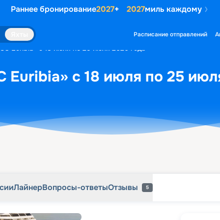
Раннее бронирование
2027
+
2027
миль каждому
рсии
Лайнер
Вопросы-ответы
Отзывы
5
Яхты
Расписание отправлений
А
C Euribia» с 18 июля по 25 июля 2026 года
 Euribia» с 18 июля по 25 июл
рсии
Лайнер
Вопросы-ответы
Отзывы
5