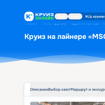
Описание
Выбор кают
Маршрут и экску
Река
Море
Ж/д круизы
Главная
•
Поиск круизов
•
Круиз на лайнере «MS
Круиз на лайнере «MSC
Описание
Выбор кают
Маршрут и экску