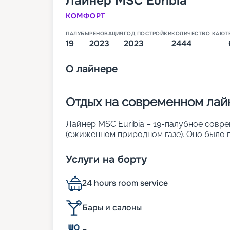
Лайнер
MSC Euribia
КОМФОРТ
ПАЛУБЫ
РЕНОВАЦИЯ
ГОД ПОСТРОЙКИ
КОЛИЧЕСТВО КАЮТ
19
2023
2023
2444
О
лайнере
Отдых на современном лайн
Лайнер MSC Euribia – 19-палубное совре
(сжиженном природном газе). Оно было п
ходе мирового конкурса. На корабле мож
его характеристики:
Услуги на борту
• ширина – 43 м;
• длина – 331 м;
24 hours room service
• водоизмещение – около 172 тыс. т;
• осадка – 8,7 м;
• скорость – 22 узла;
Бары и салоны
• общее число кают – 2 444.