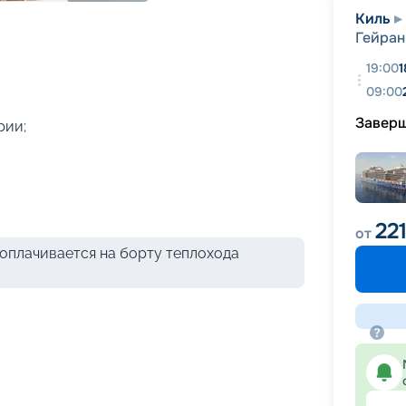
+
32
фотографий
Киль
Гейран
19:00
1
09:00
Завер
рии;
22
от
оплачивается на борту теплохода