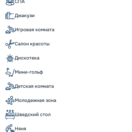
СПА
Джакузи
обы круиз стал настоящим праздником. Вас
роменад под длинным светодиодным
Игровая комната
нтре корабля. В театре вы сможете
Также вы насладитесь SPA с эксклюзивной
ей, гидромассажем, парикмахерской и
Салон красоты
 выбор кают впечатлит даже
авятся номера с балконами, с которых
Дискотека
мя остановок вас будут ждать
 разным локациям.
ельное развлечение. Благодаря
Мини-гольф
 туристы обязательно найдут себе
Детская комната
Молодежная зона
иями для защиты окружающей среды,
ля, работающих на сжиженном природном
Шведский стол
льном топливе. Это означает, что судно не
же предусмотрена система снижения
Няня
точных вод, управление подводным шумом