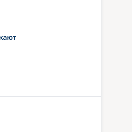
 кают
Копенгаген
В море
Хеллесильт
гер
Олесунн
Флом
В море
Киль
8 июля 2026
сб
8
дн
/
7
нч