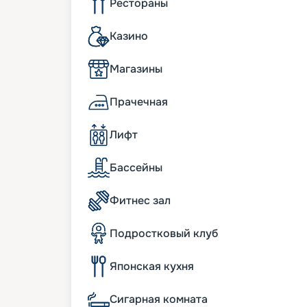
Рестораны
Условия на борту
Казино
Лайнер предлагает все необходимое, чт
без сомнения приятно удивит крытый п
Магазины
куполом с ресторанами и бутиками в це
посетить шоу с живыми выступлениями. 
термальной зоной, сауной, паровой бан
Прачечная
маникюрным салонами. Помимо прочего,
привередливого туриста. Особенно понр
Лифт
открывается потрясающий обзор. Во вре
увлекательные прогулки и экскурсии по
Для детей здесь также предлагается отд
Бассейны
сотрудничеству с LEGO самые маленькие
занятие в игровых зонах от бренда.
Фитнес зал
Особенности
Подростковый клуб
Корабль оснащен передовыми технолог
включая четыре двухтопливных двигате
Японская кухня
газе и иногда на сернистом морском дизе
требует систем очистки выбросов. Так
Сигарная комната
выбросов на 90%, улучшенная очистка с