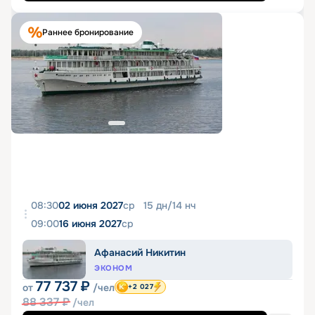
Раннее бронирование
08:30
02 июня 2027
ср
15
дн
/
14
нч
09:00
16 июня 2027
ср
Афанасий Никитин
ЭКОНОМ
77 737
₽
от
/чел
+2 027
88 337
₽
/чел