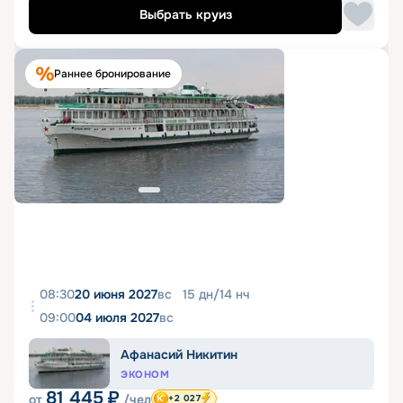
Выбрать круиз
Раннее бронирование
08:30
20 июня 2027
вс
15
дн
/
14
нч
09:00
04 июля 2027
вс
Афанасий Никитин
ЭКОНОМ
81 445
₽
от
/чел
+2 027