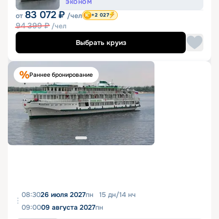
ЭКОНОМ
83 072
₽
от
/чел
+2 027
94 399
₽
/чел
Выбрать круиз
Раннее бронирование
08:30
26 июля 2027
пн
15
дн
/
14
нч
09:00
09 августа 2027
пн