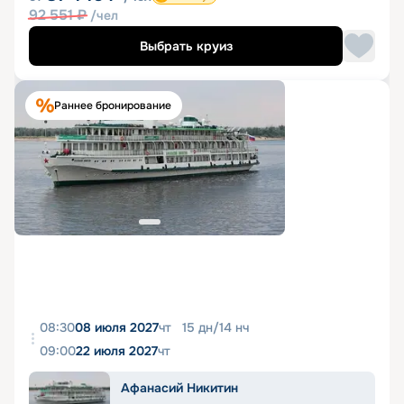
92 551
₽
/чел
Выбрать круиз
Раннее бронирование
08:30
08 июля 2027
чт
15
дн
/
14
нч
09:00
22 июля 2027
чт
Афанасий Никитин