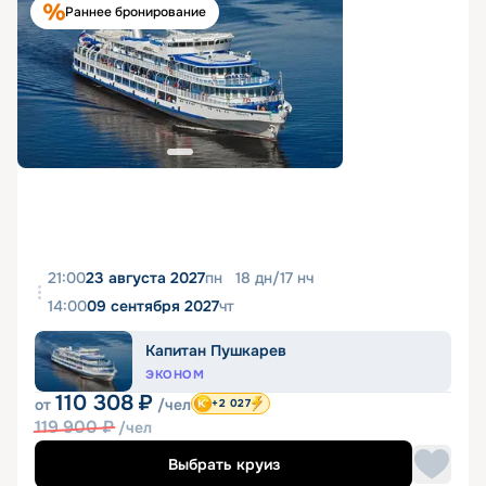
Раннее бронирование
21:00
23 августа 2027
пн
18
дн
/
17
нч
14:00
09 сентября 2027
чт
Капитан Пушкарев
ЭКОНОМ
110 308
₽
от
/чел
+2 027
119 900
₽
/чел
Выбрать круиз