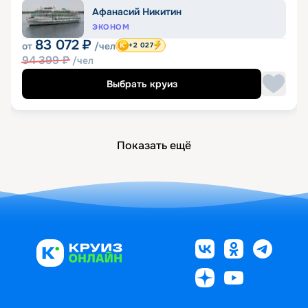
Афанасий Никитин
ЭКОНОМ
83 072
₽
от
/чел
+2 027
94 399
₽
/чел
Выбрать круиз
Показать ещё