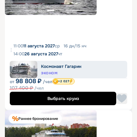
11:00
11 августа 2027
ср
16
дн
/
15
нч
14:00
26 августа 2027
чт
Космонавт Гагарин
ЭКОНОМ
98 808
₽
от
/чел
+2 027
107 400
₽
/чел
Выбрать круиз
Раннее бронирование