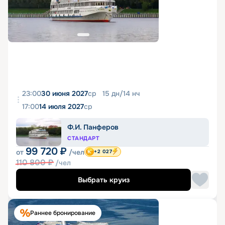
23:00
30 июня 2027
ср
15
дн
/
14
нч
17:00
14 июля 2027
ср
Ф.И. Панферов
СТАНДАРТ
99 720
₽
от
/чел
+2 027
110 800
₽
/чел
Выбрать круиз
Раннее бронирование