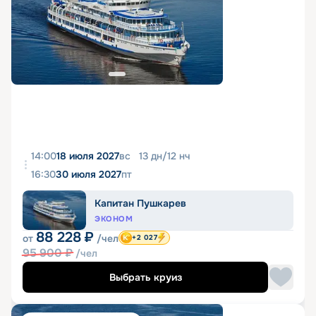
14:00
18 июля 2027
вс
13
дн
/
12
нч
16:30
30 июля 2027
пт
Капитан Пушкарев
ЭКОНОМ
88 228
₽
от
/чел
+2 027
95 900
₽
/чел
Выбрать круиз