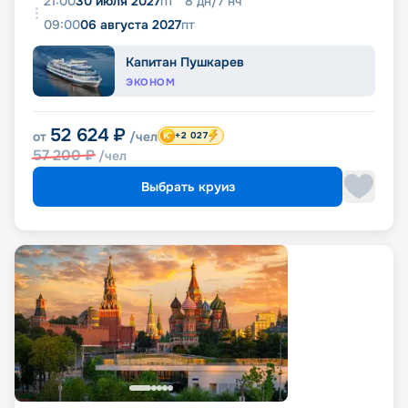
21:00
30 июля 2027
пт
8
дн
/
7
нч
09:00
06 августа 2027
пт
Капитан Пушкарев
ЭКОНОМ
52 624
₽
от
/чел
+2 027
57 200
₽
/чел
Выбрать круиз