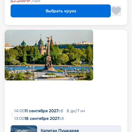
67 245
₽
/чел
Выбрать круиз
14:00
11 сентября 2027
сб
8
дн
/
7
нч
13:00
18 сентября 2027
сб
Капитан Пушкарев