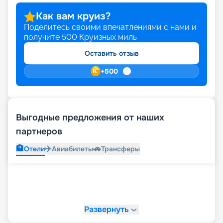
Как вам круиз?
Поделитесь своими впечатлениями с нами и
получите
500
Круизных миль
Оставить отзыв
+
500
Выгодные предложения от наших
партнеров
🏨
✈️
🚗
Отели
Авиабилеты
Трансферы
Развернуть