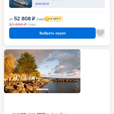
ЭКОНОМ
52 808
₽
от
/чел
+2 027
57 400
₽
/чел
Выбрать круиз