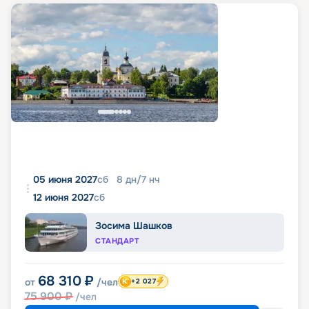
05 июня 2027
сб
8
дн
/
7
нч
12 июня 2027
сб
Зосима Шашков
СТАНДАРТ
68 310
₽
от
/чел
+2 027
75 900
₽
/чел