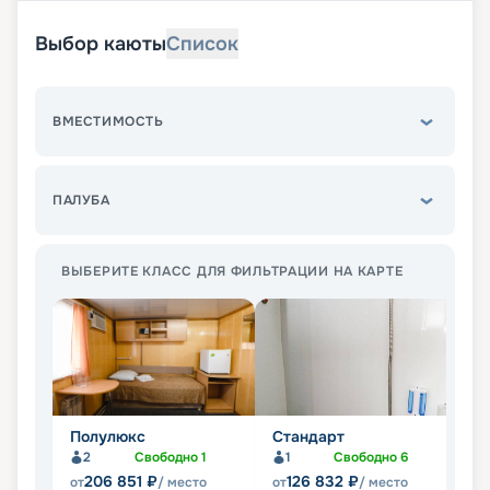
Выбор каюты
Список
ВМЕСТИМОСТЬ
ПАЛУБА
ВЫБЕРИТЕ КЛАСС ДЛЯ ФИЛЬТРАЦИИ НА КАРТЕ
Полулюкс
Стандарт
Э
2
Свободно
1
1
Свободно
6
206 851
₽
126 832
₽
от
/ место
от
/ место
от