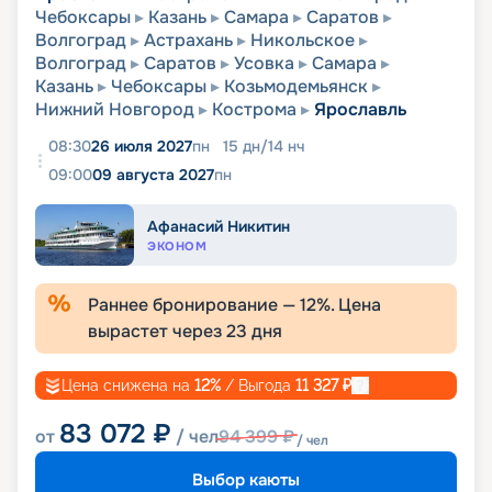
Чебоксары
Казань
Самара
Саратов
Волгоград
Астрахань
Никольское
Волгоград
Саратов
Усовка
Самара
Казань
Чебоксары
Козьмодемьянск
Нижний Новгород
Кострома
Ярославль
08:30
26 июля 2027
пн
15
дн
/
14
нч
09:00
09 августа 2027
пн
Афанасий Никитин
ЭКОНОМ
Раннее бронирование —
12
%. Цена
вырастет через
23
дня
Цена снижена на
12
%
/ Выгода
11 327
₽
83 072
₽
от
/ чел
94 399
₽
/ чел
Выбор каюты