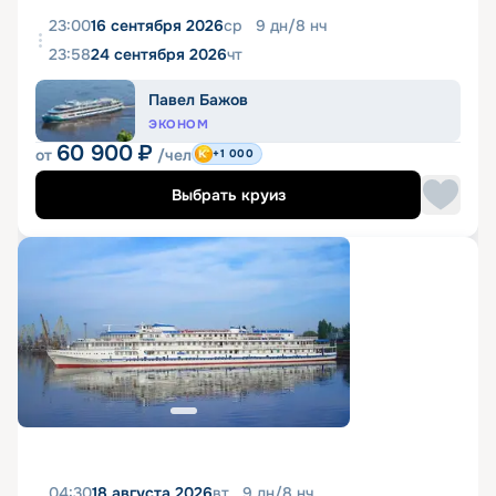
23:00
16 сентября 2026
ср
9
дн
/
8
нч
23:58
24 сентября 2026
чт
Павел Бажов
ЭКОНОМ
60 900
₽
от
/чел
+1 000
Выбрать круиз
04:30
18 августа 2026
вт
9
дн
/
8
нч