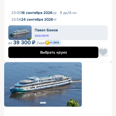
23:00
16 сентября 2026
ср
9
дн
/
8
нч
23:58
24 сентября 2026
чт
Павел Бажов
ЭКОНОМ
39 300
₽
от
/чел
+1 000
Выбрать круиз