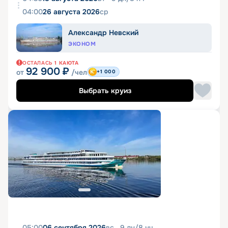
04:00
26 августа 2026
ср
Александр Невский
ЭКОНОМ
ОСТАЛАСЬ
1
КАЮТА
92 900
₽
от
/чел
+1 000
Выбрать круиз
05:00
06 сентября 2026
вс
9
дн
/
8
нч