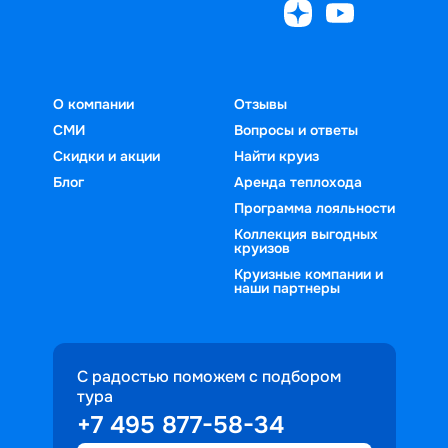
выбрать подходящий лайнер. Удобная 
доступны и другие порты с 
навигация сайта и широкий выбор 
интересными 
направлений делают процесс 
достопримечательностями, что 
планирования комфортным и 
делает путешествие насыщенным.
О компании
Отзывы
понятным.
СМИ
Вопросы и ответы
Скидки и акции
Найти круиз
Блог
Аренда теплохода
Программа лояльности
Коллекция выгодных
круизов
Круизные компании и
наши партнеры
С радостью поможем с подбором
тура
+7 495 877-58-34