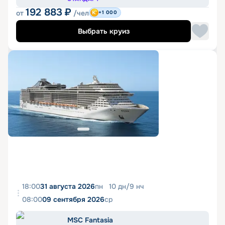
192 883
₽
от
/чел
+1 000
Выбрать круиз
18:00
31 августа 2026
пн
10
дн
/
9
нч
08:00
09 сентября 2026
ср
MSC Fantasia