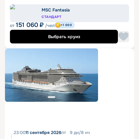
MSC Fantasia
СТАНДАРТ
151 060
₽
от
/чел
+1 000
Выбрать круиз
23:00
11 сентября 2026
пт
9
дн
/
8
нч