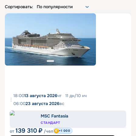
Сортировать:
По популярности
18:00
13 августа 2026
чт
11
дн
/
10
нч
06:00
23 августа 2026
вс
MSC Fantasia
СТАНДАРТ
139 310
₽
от
/чел
+1 000