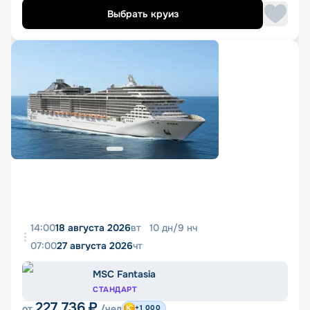
Выбрать круиз
14:00
18 августа 2026
вт
10
дн
/
9
нч
07:00
27 августа 2026
чт
MSC Fantasia
СТАНДАРТ
227 736
₽
от
/чел
+1 000