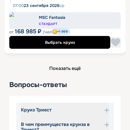
07:00
23 сентября 2026
ср
MSC Fantasia
СТАНДАРТ
168 985
₽
от
/чел
+1 000
Выбрать круиз
Показать ещё
Вопросы-ответы
Круиз Триест
В чем преимущества круиза в
Круизы в Триест пользуются 
Триест?