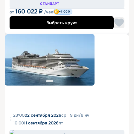
СТАНДАРТ
160 022
₽
от
/чел
+1 000
Выбрать круиз
23:00
02 сентября 2026
ср
9
дн
/
8
нч
10:00
11 сентября 2026
пт