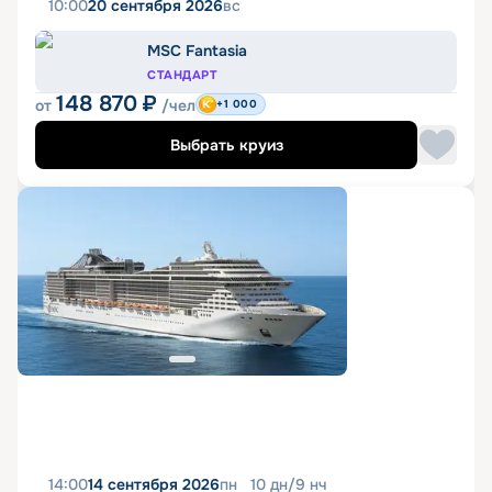
10:00
20 сентября 2026
вс
MSC Fantasia
СТАНДАРТ
148 870
₽
от
/чел
+1 000
Выбрать круиз
14:00
14 сентября 2026
пн
10
дн
/
9
нч