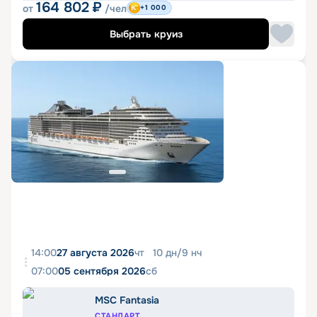
164 802
₽
от
/чел
+1 000
Выбрать круиз
14:00
27 августа 2026
чт
10
дн
/
9
нч
07:00
05 сентября 2026
сб
MSC Fantasia
СТАНДАРТ