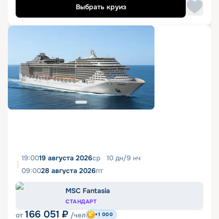
Выбрать круиз
19:00
19 августа 2026
ср
10
дн
/
9
нч
09:00
28 августа 2026
пт
MSC Fantasia
СТАНДАРТ
166 051
₽
от
/чел
+1 000