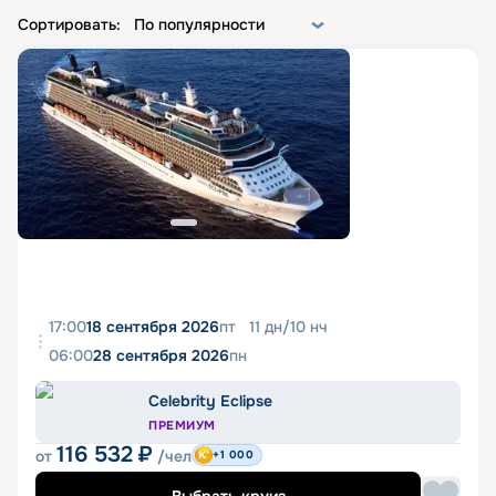
Сортировать:
По популярности
17:00
18 сентября 2026
пт
11
дн
/
10
нч
06:00
28 сентября 2026
пн
Celebrity Eclipse
ПРЕМИУМ
116 532
₽
от
/чел
+1 000