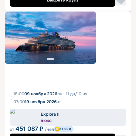
Выбрать круиз
18:00
09 ноября 2026
пн
11
дн
/
10
нч
07:00
19 ноября 2026
чт
Explora II
ЛЮКС
451 087
₽
от
/чел
+1 000