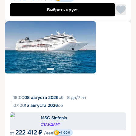
Выбрать круиз
19:00
08 августа 2026
сб
8
дн
/
7
нч
07:00
15 августа 2026
сб
MSC Sinfonia
СТАНДАРТ
222 412
₽
от
/чел
+1 000