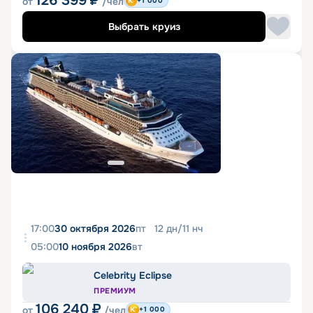
126 399
₽
от
/чел
+1 000
Выбрать круиз
17:00
30 октября 2026
пт
12
дн
/
11
нч
05:00
10 ноября 2026
вт
Celebrity Eclipse
ПРЕМИУМ
106 240
₽
от
/чел
+1 000