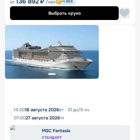
136 892
₽
от
/чел
+1 000
Выбрать круиз
14:00
18 августа 2026
вт
10
дн
/
9
нч
07:00
27 августа 2026
чт
MSC Fantasia
СТАНДАРТ