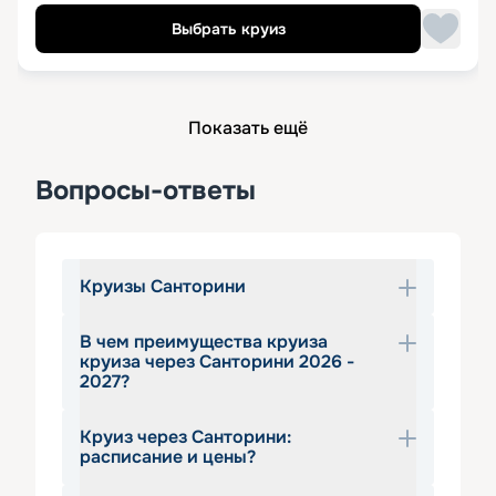
Выбрать круиз
Показать ещё
Вопросы-ответы
Круизы Санторини
В чем преимущества круиза
Санторини — одно из самых 
круиза через Санторини 2026 -
узнаваемых мест Средиземноморья, и 
2027?
морские круизы с заходом на этот 
остров стабильно входят в топ спроса 
Круиз через Санторини:
Круиз через Санторини часто 
у туристов. Направление ценят за 
расписание и цены?
включают в маршруты по Греции и 
яркие виды, комфорт на современных 
Восточному Средиземноморью. На 