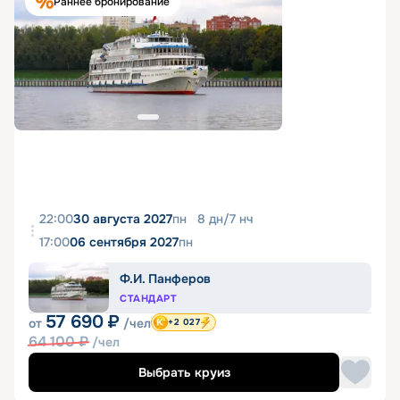
Раннее бронирование
22:00
30 августа 2027
пн
8
дн
/
7
нч
17:00
06 сентября 2027
пн
Ф.И. Панферов
СТАНДАРТ
57 690
₽
от
/чел
+2 027
64 100
₽
/чел
Выбрать круиз