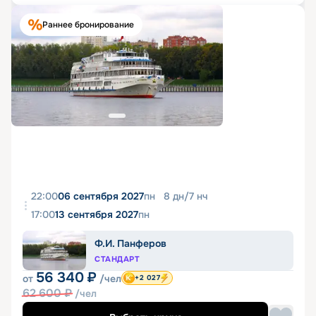
Раннее бронирование
22:00
06 сентября 2027
пн
8
дн
/
7
нч
17:00
13 сентября 2027
пн
Ф.И. Панферов
СТАНДАРТ
56 340
₽
от
/чел
+2 027
62 600
₽
/чел