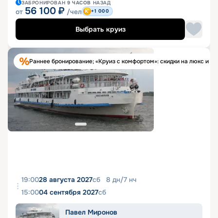
ЗАБРОНИРОВАН
9 ЧАСОВ
НАЗАД
56 100
₽
от
/чел
+1 000
Выбрать круиз
Раннее бронирование; «Круиз с комфортом»: скидки на люкс и п
19:00
28 августа 2027
сб
8
дн
/
7
нч
15:00
04 сентября 2027
сб
Павел Миронов