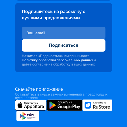
проникнуться исконно русским 
духом.
Подпишитесь на рассылку с
лучшими предложениями
Подписаться
Нажимая «Подписаться» вы принимаете
Политику обработки персональных данных
и
даёте согласие на обработку ваших данных
Скачайте приложение
Оставайтесь в курсе важных изменений в предстоящих
путешествиях