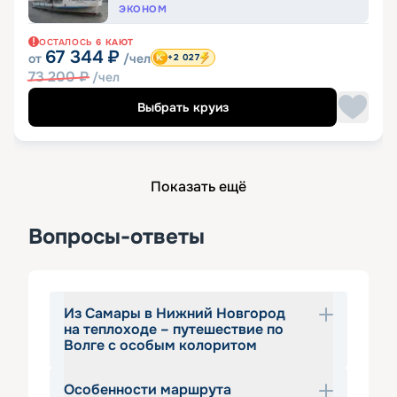
ЭКОНОМ
ОСТАЛОСЬ
6
КАЮТ
67 344
₽
от
/чел
+2 027
73 200
₽
/чел
Выбрать круиз
Показать ещё
Вопросы-ответы
Из Самары в Нижний Новгород
на теплоходе – путешествие по
Волге с особым колоритом
Особенности маршрута
Круиз Самара − Нижний Новгород на 