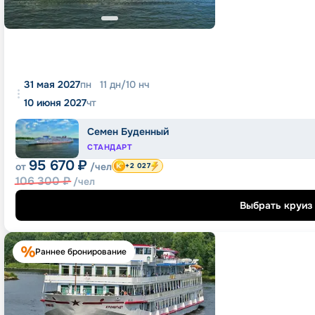
31 мая 2027
пн
11
дн
/
10
нч
10 июня 2027
чт
Семен Буденный
СТАНДАРТ
95 670
₽
от
/чел
+2 027
106 300
₽
/чел
Выбрать круиз
Раннее бронирование