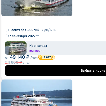
11 сентября 2027
сб
7
дн
/
6
нч
17 сентября 2027
пт
Кронштадт
КОМФОРТ
49 140
₽
от
/чел
+2 027
54 600
₽
/чел
Выбрать круиз