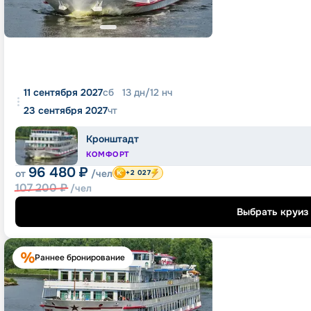
11 сентября 2027
сб
13
дн
/
12
нч
23 сентября 2027
чт
Кронштадт
КОМФОРТ
96 480
₽
от
/чел
+2 027
107 200
₽
/чел
Выбрать круиз
Раннее бронирование