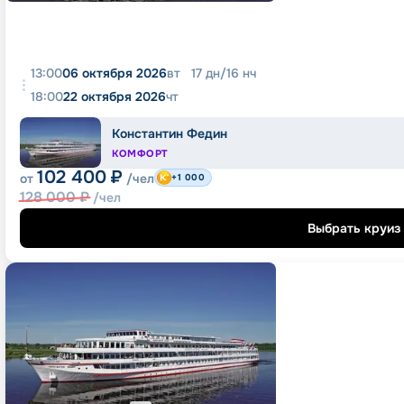
13:00
06 октября 2026
вт
17
дн
/
16
нч
18:00
22 октября 2026
чт
Константин Федин
КОМФОРТ
102 400
₽
от
/чел
+1 000
128 000
₽
/чел
Выбрать круиз