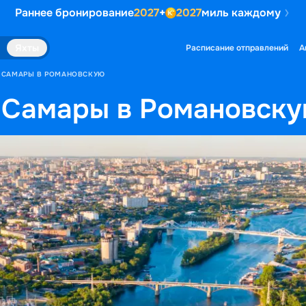
Раннее бронирование
2027
+
2027
миль каждому
Яхты
Расписание отправлений
А
З САМАРЫ В РОМАНОВСКУЮ
 Самары в Романовск