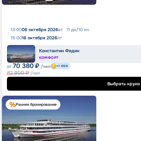
13:00
06 октября 2026
вт
11
дн
/
10
нч
15:00
16 октября 2026
пт
Константин Федин
КОМФОРТ
70 380
₽
от
/чел
+1 000
82 800
₽
/чел
Выбрать круиз
Раннее бронирование