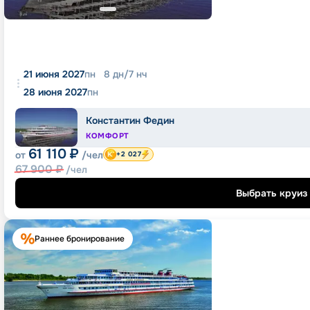
21 июня 2027
пн
8
дн
/
7
нч
28 июня 2027
пн
Константин Федин
КОМФОРТ
61 110
₽
от
/чел
+2 027
67 900
₽
/чел
Выбрать круиз
Раннее бронирование