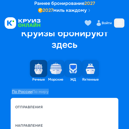
Раннее бронирование
2027
2027
миль каждому
Войти
Круизы бронируют
здесь
Речные
Морские
ЖД
Яхтенные
По России
По миру
ОТПРАВЛЕНИЯ
НАПРАВЛЕНИЕ