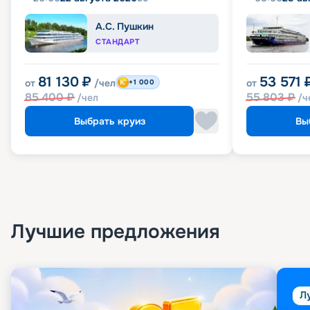
А.С. Пушкин
СТАНДАРТ
81 130
₽
53 571
от
/чел
от
+1 000
85 400
₽
55 803
₽
/чел
/ч
Выбрать круиз
Вы
Лучшие предложения