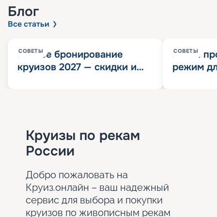
Блог
Все статьи
СОВЕТЫ
СОВЕТЫ
Раннее бронирование
Китай пр
круизов 2027 — скидки и
режим дл
розыгрыш 100 000
конца 202
Круизных миль
значит?
Круизы по рекам
России
Добро пожаловать на
Круиз.онлайн – ваш надежный
сервис для выбора и покупки
круизов по живописным рекам