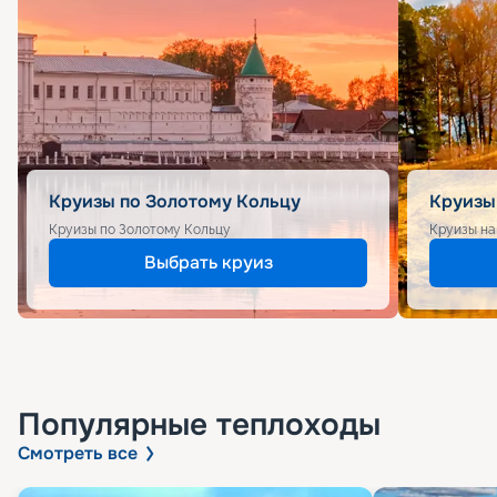
Круизы по Золотому Кольцу
Круизы
Круизы по Золотому Кольцу
Круизы на
Выбрать круиз
Популярные
теплоходы
Смотреть все