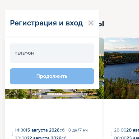
Популярные круизы
Регистрация и вход
Спецпредложение - 10%
ТЕЛЕФОН
Продолжить
14:30
15 августа 2026
сб
8
дн
/
7
нч
20:00
20 ав
20:00
22 августа 2026
сб
08:00
23 ав