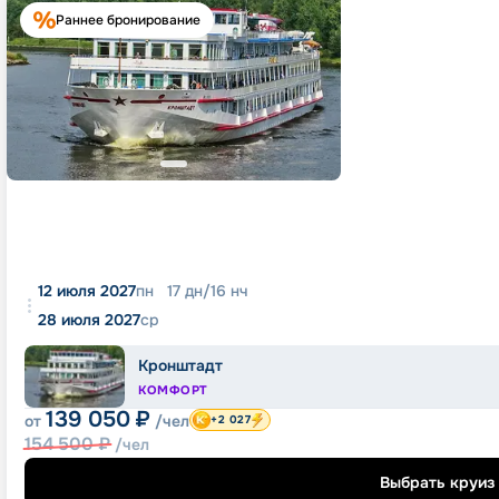
Раннее бронирование
12 июля 2027
пн
17
дн
/
16
нч
28 июля 2027
ср
Кронштадт
КОМФОРТ
139 050
₽
от
/чел
+2 027
154 500
₽
/чел
Выбрать круиз