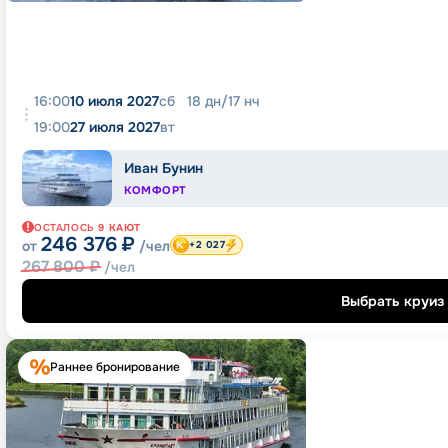
16:00
10 июля 2027
сб
18
дн
/
17
нч
19:00
27 июля 2027
вт
Иван Бунин
КОМФОРТ
ОСТАЛОСЬ
9
КАЮТ
246 376
₽
от
/чел
+2 027
267 800
₽
/чел
Выбрать круиз
Раннее бронирование