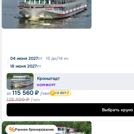
04 июня 2027
пт
15
дн
/
14
нч
18 июня 2027
пт
Кронштадт
КОМФОРТ
115 560
₽
от
/чел
+2 027
128 400
₽
/чел
Выбрать круиз
Раннее бронирование