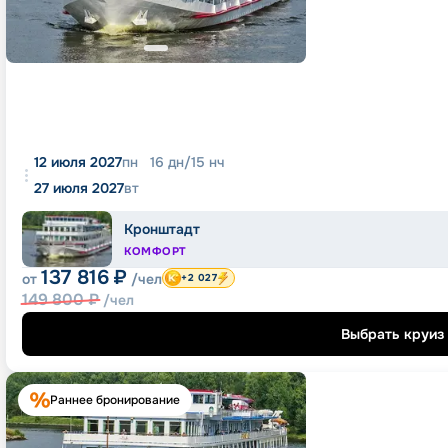
12 июля 2027
пн
16
дн
/
15
нч
27 июля 2027
вт
Кронштадт
КОМФОРТ
137 816
₽
от
/чел
+2 027
149 800
₽
/чел
Выбрать круиз
Раннее бронирование