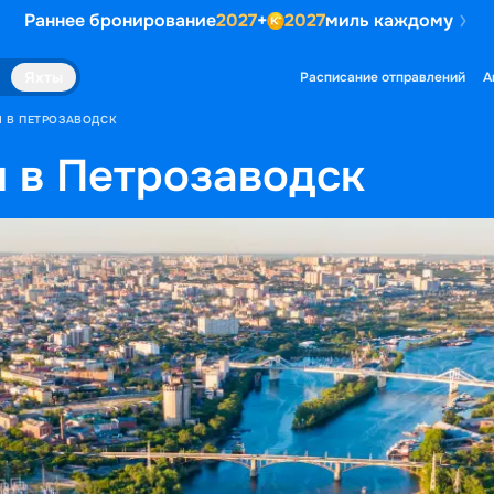
Раннее бронирование
2027
+
2027
миль каждому
Яхты
Расписание отправлений
А
Ы В ПЕТРОЗАВОДСК
 в Петрозаводск