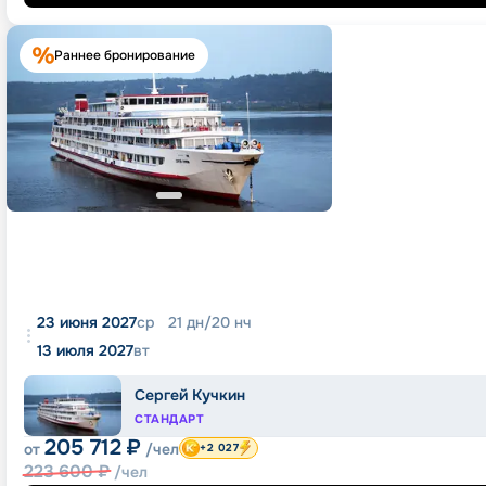
Раннее бронирование
23 июня 2027
ср
21
дн
/
20
нч
13 июля 2027
вт
Сергей Кучкин
СТАНДАРТ
205 712
₽
от
/чел
+2 027
223 600
₽
/чел