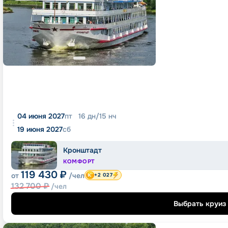
04 июня 2027
пт
16
дн
/
15
нч
19 июня 2027
сб
Кронштадт
КОМФОРТ
119 430
₽
от
/чел
+2 027
132 700
₽
/чел
Выбрать круиз