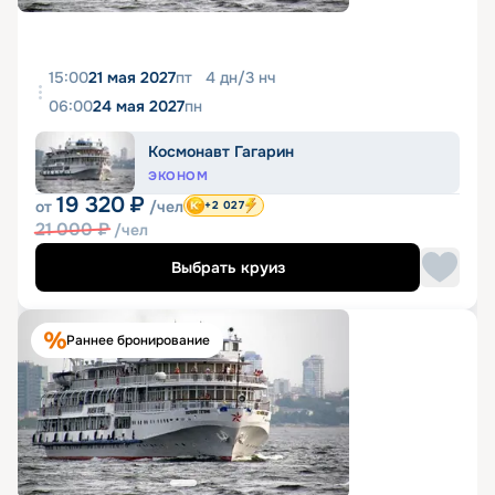
15:00
21 мая 2027
пт
4
дн
/
3
нч
06:00
24 мая 2027
пн
Космонавт Гагарин
ЭКОНОМ
19 320
₽
от
/чел
+2 027
21 000
₽
/чел
Выбрать круиз
Раннее бронирование