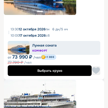
13:30
12 октября 2026
пн
6
дн
/
5
нч
10:00
17 октября 2026
сб
Лунная соната
КОМФОРТ
73 990
₽
от
/чел
+1 000
77 790
₽
/чел
Выбрать круиз