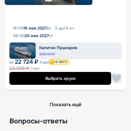
16:00
16 мая 2027
вс
5
дн
/
4
нч
06:00
20 мая 2027
чт
Капитан Пушкарев
ЭКОНОМ
22 724
₽
от
/чел
+2 027
24 700
₽
/чел
Выбрать круиз
Показать ещё
Вопросы-ответы