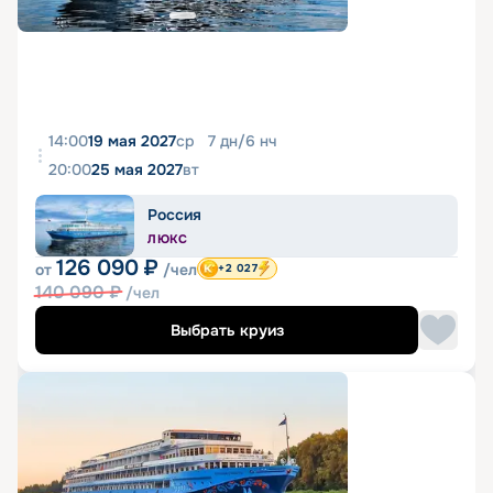
14:00
19 мая 2027
ср
7
дн
/
6
нч
20:00
25 мая 2027
вт
Россия
ЛЮКС
126 090
₽
от
/чел
+2 027
140 090
₽
/чел
Выбрать круиз