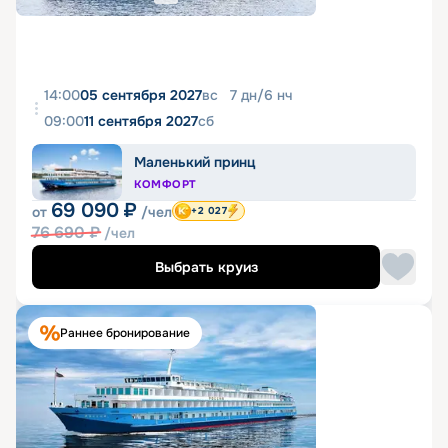
14:00
05 сентября 2027
вс
7
дн
/
6
нч
09:00
11 сентября 2027
сб
Маленький принц
КОМФОРТ
69 090
₽
от
/чел
+2 027
76 690
₽
/чел
Выбрать круиз
Раннее бронирование