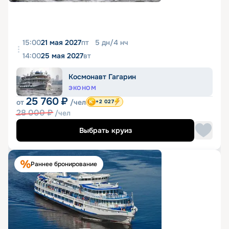
15:00
21 мая 2027
пт
5
дн
/
4
нч
14:00
25 мая 2027
вт
Космонавт Гагарин
ЭКОНОМ
25 760
₽
от
/чел
+2 027
28 000
₽
/чел
Выбрать круиз
Раннее бронирование