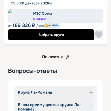
09:00
31 декабря 2026
чт
MSC Opera
СТАНДАРТ
189 326
₽
от
/чел
+1 000
Выбрать круиз
Показать ещё
Вопросы-ответы
Круиз Ла-Романа
В чем преимущества круиза Ла-
Круизы Ла-Романа — популярное 
Романа?