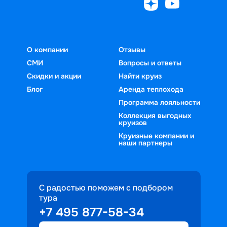
Круиз.онлайн — это простой способ 
отправиться в комфортное морское 
путешествие с уверенностью в 
выборе.
О компании
Отзывы
СМИ
Вопросы и ответы
Скидки и акции
Найти круиз
Блог
Аренда теплохода
Программа лояльности
Коллекция выгодных
круизов
Круизные компании и
наши партнеры
С радостью поможем с подбором
тура
+7 495 877-58-34