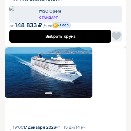
MSC Opera
СТАНДАРТ
148 833
₽
от
/чел
+1 000
Выбрать круиз
19:00
17 декабря 2026
чт
15
дн
/
14
нч