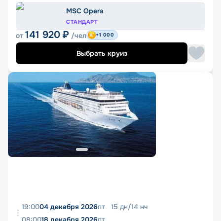
MSC Opera
СТАНДАРТ
141 920
₽
от
/чел
+1 000
Выбрать круиз
19:00
04 декабря 2026
пт
15
дн
/
14
нч
08:00
18 декабря 2026
пт