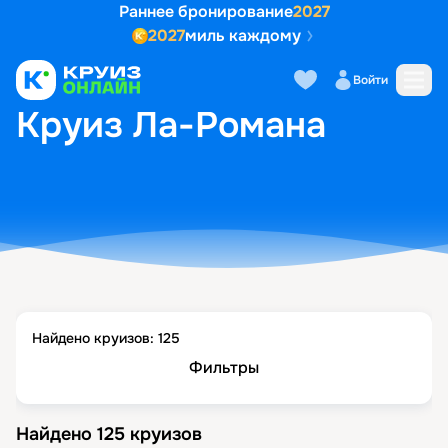
Раннее бронирование
2027
2027
миль каждому
Войти
ГЛАВНАЯ
•
ПОПУЛЯРНЫЕ НАПРАВЛЕНИЯ
•
КРУИЗ ЛА-РОМАНА
Круиз Ла-Романа
Найдено круизов:
125
Фильтры
Найдено
125
круизов