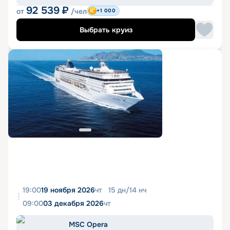
92 539
₽
от
/чел
+1 000
Выбрать круиз
19:00
19 ноября 2026
чт
15
дн
/
14
нч
09:00
03 декабря 2026
чт
MSC Opera