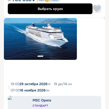
от
/чел
Выбрать круиз
19:00
29 октября 2026
чт
19
дн
/
18
нч
07:00
16 ноября 2026
пн
MSC Opera
СТАНДАРТ