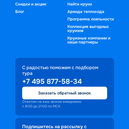
другие. Также во время круиза вас 
«Круиз.онлайн»!
Скидки и акции
Найти круиз
ожидают:
Блог
Аренда теплохода
интересные экскурсии в местах 
Программа лояльности
остановок – некоторые из них 
Коллекция выгодных
круизов
оплачиваются заранее, а какие-то на 
борту в день проведения;
Круизные компании и
наши партнеры
вкусное трехразовое питание – на 
лайнере будет много ресторанов и 
баров с разной кухней и напитками;
развлекательные программы на 
С радостью поможем с подбором
борту.
тура
Также вы сможете спокойно провести 
+7 495 877-58-34
время, принимая солнечные ванны, 
или же просто расслабиться. 
Заказать обратный звонок
Ответим на ваш звонок ежедневно
с 8:00 до 21:00 по МСК
Подпишитесь на рассылку с