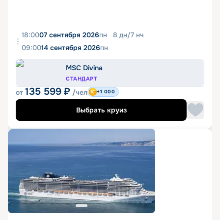
18:00
07 сентября 2026
пн
8
дн
/
7
нч
09:00
14 сентября 2026
пн
MSC Divina
СТАНДАРТ
135 599
₽
от
/чел
+1 000
Выбрать круиз