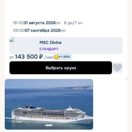
18:00
31 августа 2026
пн
8
дн
/
7
нч
09:00
07 сентября 2026
пн
MSC Divina
СТАНДАРТ
143 500
₽
от
/чел
+1 000
Выбрать круиз