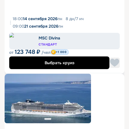
18:00
14 сентября 2026
пн
8
дн
/
7
нч
09:00
21 сентября 2026
пн
MSC Divina
СТАНДАРТ
123 748
₽
от
/чел
+1 000
Выбрать круиз