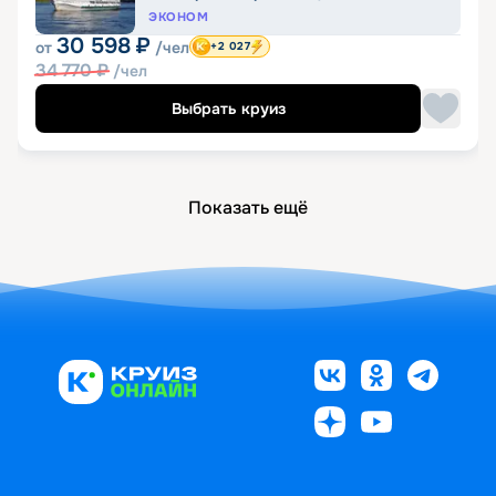
ЭКОНОМ
30 598
₽
от
/чел
+2 027
34 770
₽
/чел
Выбрать круиз
Показать ещё