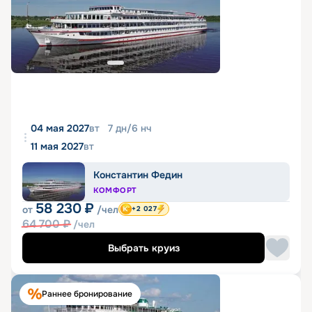
04 мая 2027
вт
7
дн
/
6
нч
11 мая 2027
вт
Константин Федин
КОМФОРТ
58 230
₽
от
/чел
+2 027
64 700
₽
/чел
Выбрать круиз
Раннее бронирование