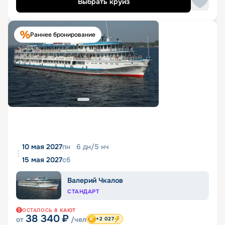
Выбрать круиз
Раннее бронирование
10 мая 2027
пн
6
дн
/
5
нч
15 мая 2027
сб
Валерий Чкалов
СТАНДАРТ
ОСТАЛОСЬ
8
КАЮТ
38 340
₽
от
/чел
+2 027