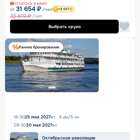
ОСТАЛОСЬ
9
КАЮТ
31 654
₽
от
/чел
+2 027
35 970
₽
/чел
Выбрать круиз
Раннее бронирование
16:30
25 мая 2027
вт
6
дн
/
5
нч
09:30
30 мая 2027
вс
Октябрьская революция