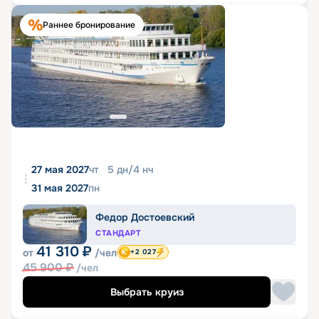
Раннее бронирование
27 мая 2027
чт
5
дн
/
4
нч
31 мая 2027
пн
Федор Достоевский
СТАНДАРТ
41 310
₽
от
/чел
+2 027
45 900
₽
/чел
Выбрать круиз