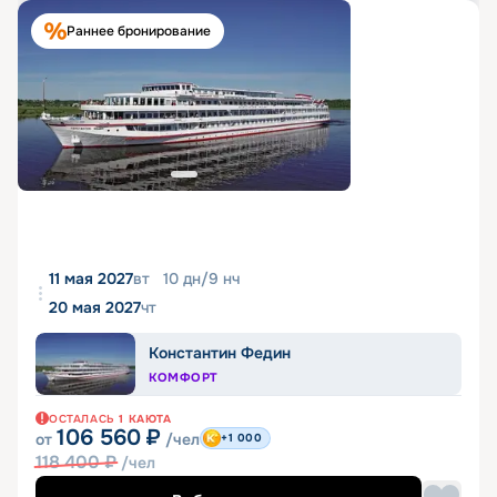
Раннее бронирование
11 мая 2027
вт
10
дн
/
9
нч
20 мая 2027
чт
Константин Федин
КОМФОРТ
ОСТАЛАСЬ
1
КАЮТА
106 560
₽
от
/чел
+1 000
118 400
₽
/чел