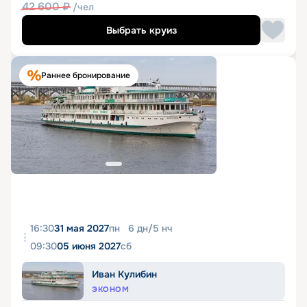
42 600
₽
/чел
Выбрать круиз
Раннее бронирование
16:30
31 мая 2027
пн
6
дн
/
5
нч
09:30
05 июня 2027
сб
Иван Кулибин
ЭКОНОМ