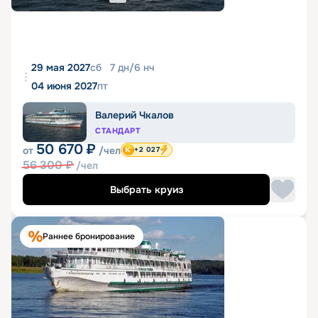
29 мая 2027
сб
7
дн
/
6
нч
04 июня 2027
пт
Валерий Чкалов
СТАНДАРТ
50 670
₽
от
/чел
+2 027
56 300
₽
/чел
Выбрать круиз
Раннее бронирование