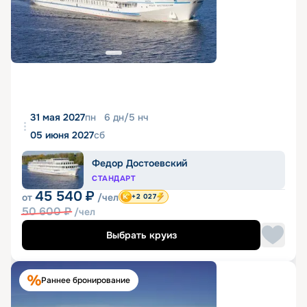
31 мая 2027
пн
6
дн
/
5
нч
05 июня 2027
сб
Федор Достоевский
СТАНДАРТ
45 540
₽
от
/чел
+2 027
50 600
₽
/чел
Выбрать круиз
Раннее бронирование