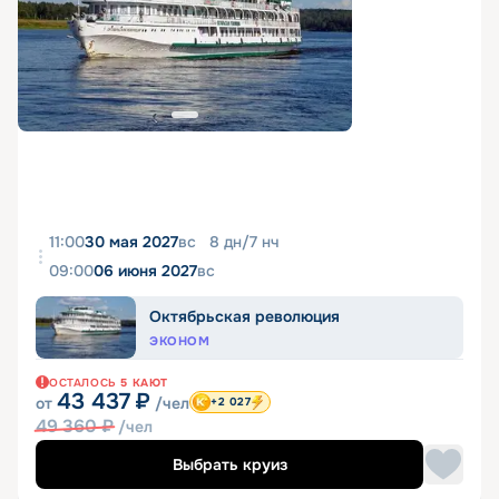
11:00
30 мая 2027
вс
8
дн
/
7
нч
09:00
06 июня 2027
вс
Октябрьская революция
ЭКОНОМ
ОСТАЛОСЬ
5
КАЮТ
43 437
₽
от
/чел
+2 027
49 360
₽
/чел
Выбрать круиз