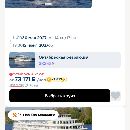
11:00
30 мая 2027
вс
14
дн
/
13
нч
13:30
12 июня 2027
сб
Октябрьская революция
ЭКОНОМ
ОСТАЛОСЬ
9
КАЮТ
73 171
₽
от
/чел
+2 027
83 148
₽
/чел
Выбрать круиз
Раннее бронирование