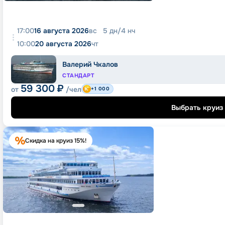
17:00
16 августа 2026
вс
5
дн
/
4
нч
10:00
20 августа 2026
чт
Валерий Чкалов
СТАНДАРТ
59 300
₽
от
/чел
+1 000
Выбрать круиз
Скидка на круиз 15%!