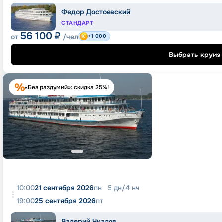
Федор Достоевский
СТАНДАРТ
56 100
₽
от
/чел
+1 000
Выбрать круиз
«Без раздумий»: скидка 25%!
10:00
21 сентября 2026
пн
5
дн
/
4
нч
19:00
25 сентября 2026
пт
Валерий Чкалов