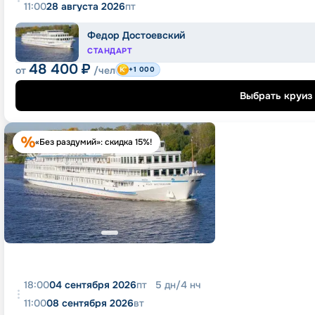
11:00
28 августа 2026
пт
Федор Достоевский
СТАНДАРТ
48 400
₽
от
/чел
+1 000
Выбрать круиз
«Без раздумий»: скидка 15%!
18:00
04 сентября 2026
пт
5
дн
/
4
нч
11:00
08 сентября 2026
вт