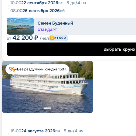
10:00
22 сентября 2026
вт
5
дн
/
4
нч
08:00
26 сентября 2026
сб
Семен Буденный
СТАНДАРТ
42 200
₽
от
/чел
+1 000
Выбрать круиз
«Без раздумий»: скидка 15%!
18:00
24 августа 2026
пн
5
дн
/
4
нч