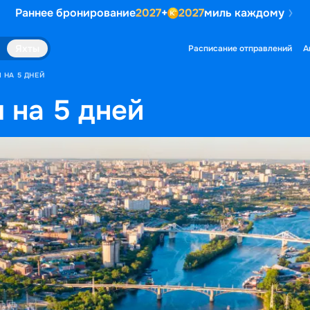
Раннее бронирование
2027
+
2027
миль каждому
Яхты
Расписание отправлений
А
 НА 5 ДНЕЙ
 на 5 дней