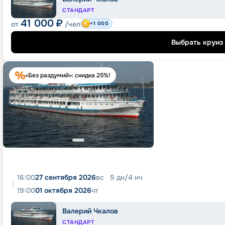
СТАНДАРТ
41 000
₽
от
/чел
+1 000
Выбрать круиз
«Без раздумий»: скидка 25%!
16:00
27 сентября 2026
вс
5
дн
/
4
нч
19:00
01 октября 2026
чт
Валерий Чкалов
СТАНДАРТ