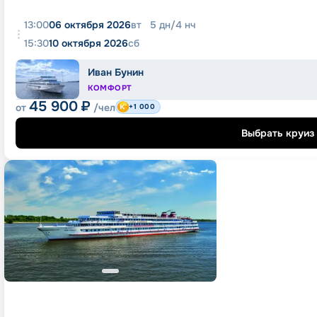
13:00
06 октября 2026
вт
5
дн
/
4
нч
15:30
10 октября 2026
сб
Иван Бунин
КОМФОРТ
45 900
₽
от
/чел
+1 000
Выбрать круиз