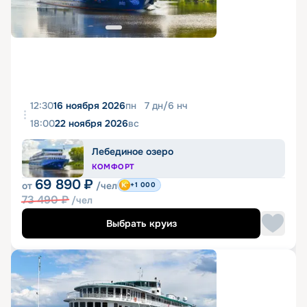
12:30
16 ноября 2026
пн
7
дн
/
6
нч
18:00
22 ноября 2026
вс
Лебединое озеро
КОМФОРТ
69 890
₽
от
/чел
+1 000
73 490
₽
/чел
Выбрать круиз