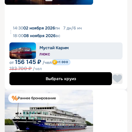
14:30
02 ноября 2026
пн
7
дн
/
6
нч
18:00
08 ноября 2026
вс
Мустай Карим
ЛЮКС
156 145
₽
от
/чел
+1 000
183 700
₽
/чел
Выбрать круиз
Раннее бронирование