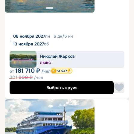
08 ноября 2027
пн
6
дн
/
5
нч
13 ноября 2027
сб
Николай Жарков
ЛЮКС
181 710
₽
от
/чел
+2 027
201 900
₽
/чел
Выбрать круиз