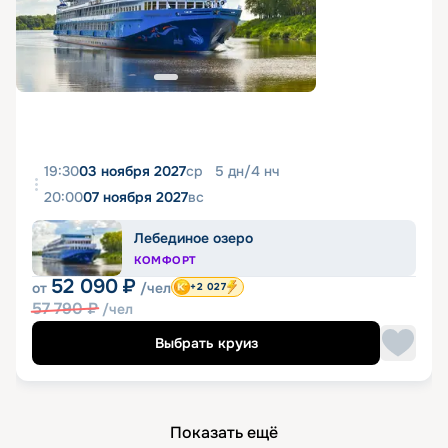
19:30
03 ноября 2027
ср
5
дн
/
4
нч
20:00
07 ноября 2027
вс
Лебединое озеро
КОМФОРТ
52 090
₽
от
/чел
+2 027
57 790
₽
/чел
Выбрать круиз
Показать ещё