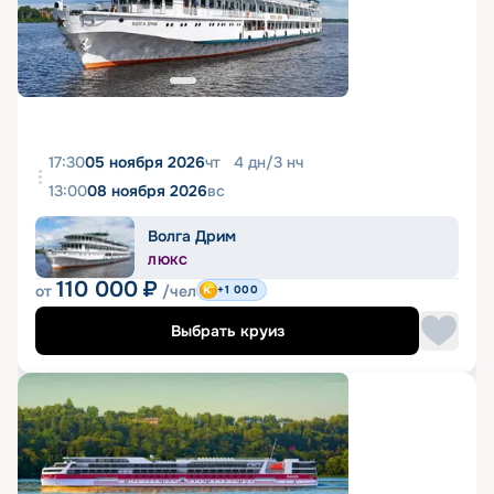
17:30
05 ноября 2026
чт
4
дн
/
3
нч
13:00
08 ноября 2026
вс
Волга Дрим
ЛЮКС
110 000
₽
от
/чел
+1 000
Выбрать круиз