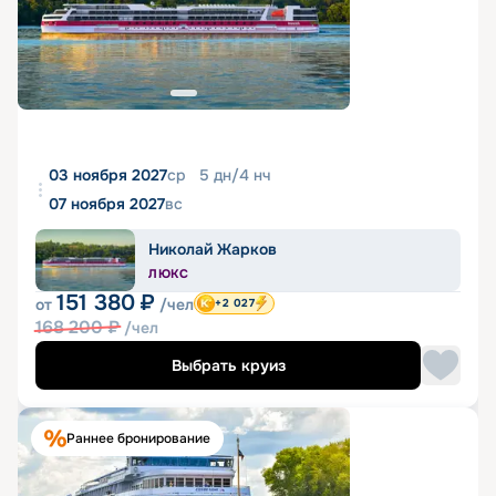
03 ноября 2027
ср
5
дн
/
4
нч
07 ноября 2027
вс
Николай Жарков
ЛЮКС
151 380
₽
от
/чел
+2 027
168 200
₽
/чел
Выбрать круиз
Раннее бронирование