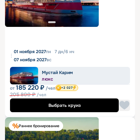
01 ноября 2027
пн
7
дн
/
6
нч
07 ноября 2027
вс
Мустай Карим
ЛЮКС
185 220
₽
от
/чел
+2 027
205 800
₽
/чел
Выбрать круиз
Раннее бронирование