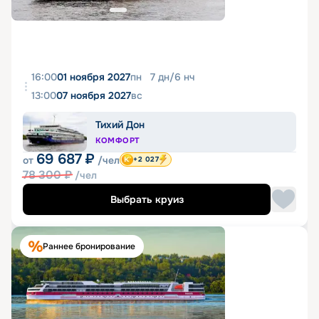
16:00
01 ноября 2027
пн
7
дн
/
6
нч
13:00
07 ноября 2027
вс
Тихий Дон
КОМФОРТ
69 687
₽
от
/чел
+2 027
78 300
₽
/чел
Выбрать круиз
Раннее бронирование