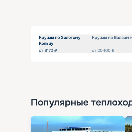
Круизы по Золотому
Круизы на Валаам 
Кольцу
от
8172
₽
от
20400
₽
Популярные
теплохо