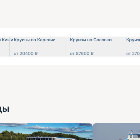
и Кижи
Круизы по Карелии
Круизы на Соловки
Круиз
от
20400
₽
от
87600
₽
от
270
ды