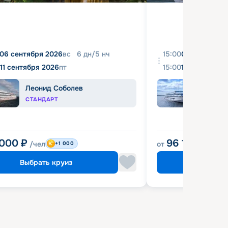
06 сентября 2026
вс
6
дн
/
5
нч
15:00
08 августа 2
11 сентября 2026
пт
15:00
18 августа 2
Леонид Соболев
Иван
СТАНДАРТ
КОМФ
 000
₽
96 120
₽
/чел
от
/чел
+1 000
Выбрать круиз
Выбрат