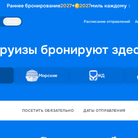
Раннее бронирование
2027
+
2027
миль каждому
Яхты
Расписание отправлений
А
руизы бронируют
зде
Морские
ЖД
ПОСЕТИТЬ ОБЯЗАТЕЛЬНО
ДАТЫ ОТПРАВЛЕНИЯ