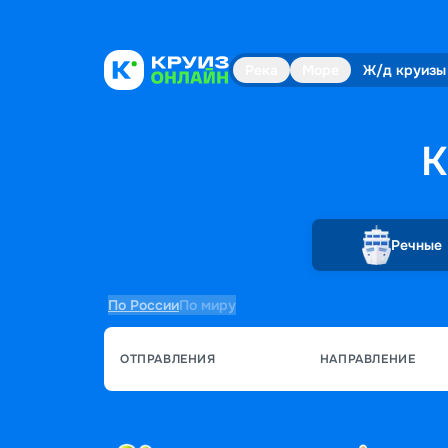
Река
Море
Ж/д круизы
К
Речные
По России
По миру
ОТПРАВЛЕНИЯ
НАПРАВЛЕНИЕ