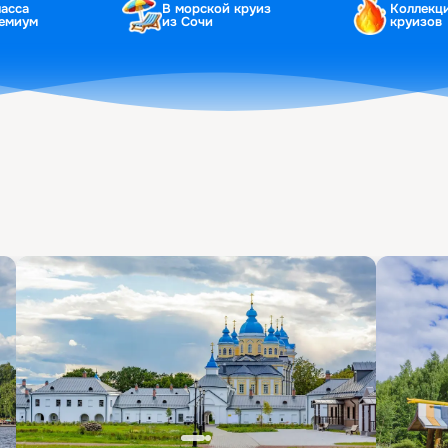
ласса
В морской круиз
Коллекц
ремиум
из Сочи
круизов