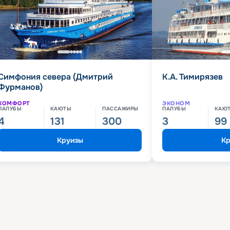
Симфония севера (Дмитрий
К.А. Тимирязев
Фурманов)
КОМФОРТ
ЭКОНОМ
ПАЛУБЫ
КАЮТЫ
ПАССАЖИРЫ
ПАЛУБЫ
КАЮ
4
131
300
3
99
Круизы
Кр