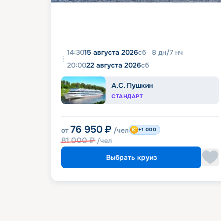
14:30
15 августа 2026
сб
8
дн
/
7
нч
20:00
22 августа 2026
сб
А.С. Пушкин
СТАНДАРТ
76 950
₽
от
/чел
+1 000
81 000
₽
/чел
Выбрать круиз