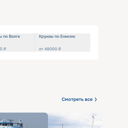
ы по Волге
Круизы по Енисею
0
₽
от
48000
₽
Смотреть все