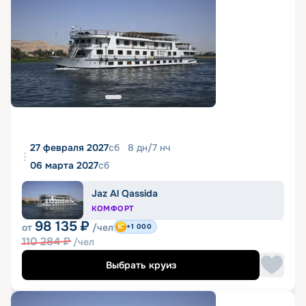
27 февраля 2027
сб
8
дн
/
7
нч
06 марта 2027
сб
Jaz Al Qassida
КОМФОРТ
98 135
₽
от
/чел
+1 000
110 284
₽
/чел
Выбрать круиз