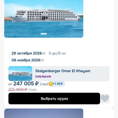
29 октября 2026
чт
9
дн
/
8
нч
06 ноября 2026
пт
Steigenberger Omar El Khayam
ПРЕМИУМ
247 005
₽
от
/чел
+1 000
271 402
₽
/чел
Выбрать круиз