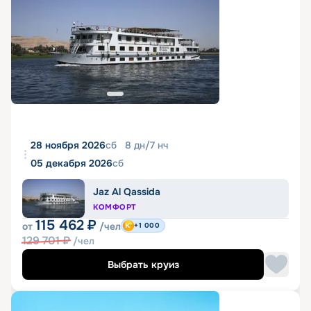
28 ноября 2026
сб
8
дн
/
7
нч
05 декабря 2026
сб
Jaz Al Qassida
КОМФОРТ
115 462
₽
от
/чел
+1 000
129 701
₽
/чел
Выбрать круиз