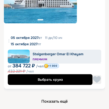
05 октября 2027
вт
11
дн
/
10
нч
15 октября 2027
пт
Steigenberger Omar El Khayam
ПРЕМИУМ
384 722
₽
от
/чел
+1 000
432 221
₽
/чел
Выбрать круиз
Показать ещё