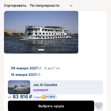
Сортировать:
По популярности
09 января 2027
сб
8
дн
/
7
нч
16 января 2027
сб
Jaz Al Qassida
КОМФОРТ
83 816
₽
от
/чел
+1 000
Выбрать круиз