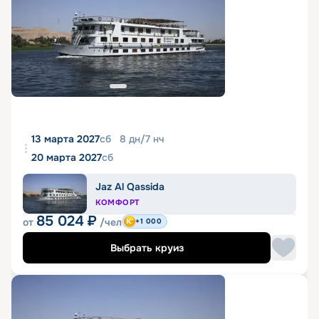
13 марта 2027
сб
8
дн
/
7
нч
20 марта 2027
сб
Jaz Al Qassida
КОМФОРТ
85 024
₽
от
/чел
+1 000
Выбрать круиз