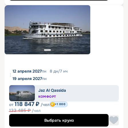
12 апреля 2027
пн
8
дн
/
7
нч
19 апреля 2027
пн
Jaz Al Qassida
КОМФОРТ
118 847
₽
от
/чел
+1 000
133 485
₽
/чел
Выбрать круиз