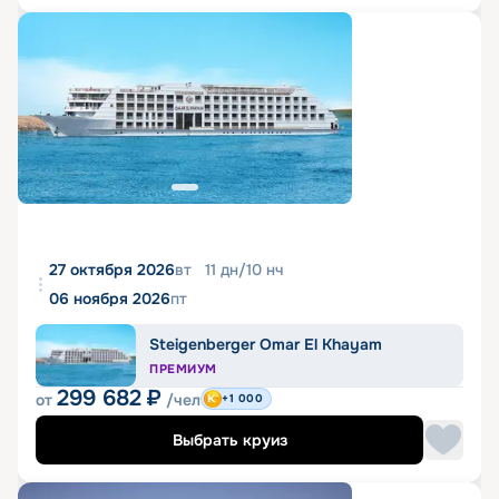
27 октября 2026
вт
11
дн
/
10
нч
06 ноября 2026
пт
Steigenberger Omar El Khayam
ПРЕМИУМ
299 682
₽
от
/чел
+1 000
Выбрать круиз