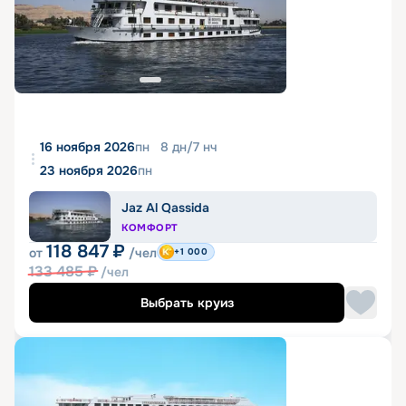
16 ноября 2026
пн
8
дн
/
7
нч
23 ноября 2026
пн
Jaz Al Qassida
КОМФОРТ
118 847
₽
от
/чел
+1 000
133 485
₽
/чел
Выбрать круиз