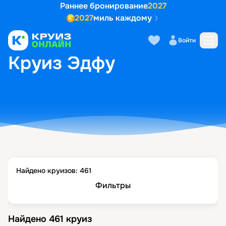
Раннее бронирование
2027
2027
миль каждому
Войти
ГЛАВНАЯ
•
ПОПУЛЯРНЫЕ НАПРАВЛЕНИЯ
•
КРУИЗ ЭДФУ
Круиз Эдфу
Найдено круизов:
461
Фильтры
Найдено
461
круиз