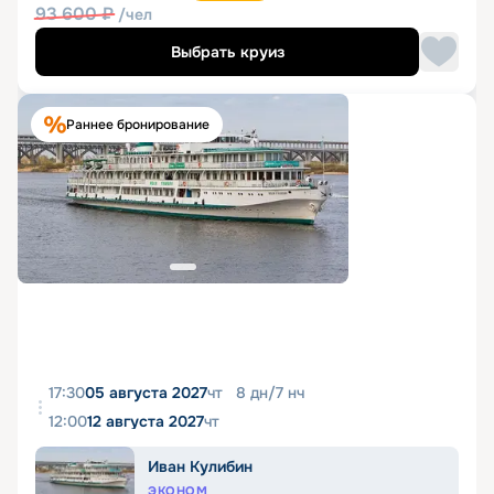
93 600
₽
/чел
Выбрать круиз
Раннее бронирование
17:30
05 августа 2027
чт
8
дн
/
7
нч
12:00
12 августа 2027
чт
Иван Кулибин
ЭКОНОМ