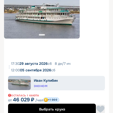
17:30
29 августа 2026
сб
8
дн
/
7
нч
12:00
05 сентября 2026
сб
Иван Кулибин
ЭКОНОМ
ОСТАЛАСЬ
1
КАЮТА
46 029
₽
от
/чел
+1 000
Выбрать круиз