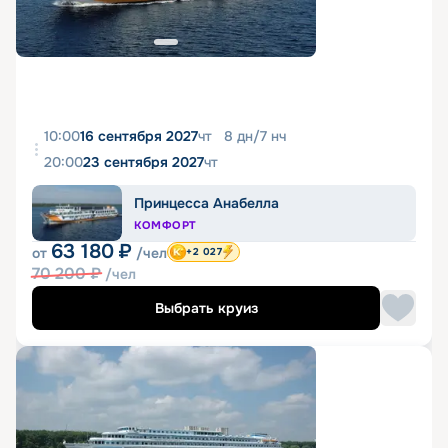
10:00
16 сентября 2027
чт
8
дн
/
7
нч
20:00
23 сентября 2027
чт
Принцесса Анабелла
КОМФОРТ
63 180
₽
от
/чел
+2 027
70 200
₽
/чел
Выбрать круиз