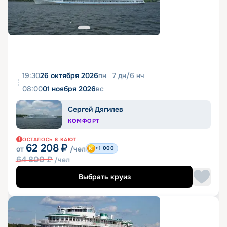
19:30
26 октября 2026
пн
7
дн
/
6
нч
08:00
01 ноября 2026
вс
Сергей Дягилев
КОМФОРТ
ОСТАЛОСЬ
8
КАЮТ
62 208
₽
от
/чел
+1 000
64 800
₽
/чел
Выбрать круиз