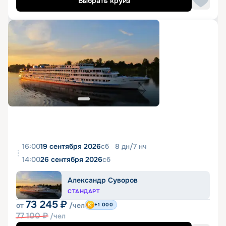
Выбрать круиз
16:00
19 сентября 2026
сб
8
дн
/
7
нч
14:00
26 сентября 2026
сб
Александр Суворов
СТАНДАРТ
73 245
₽
от
/чел
+1 000
77 100
₽
/чел