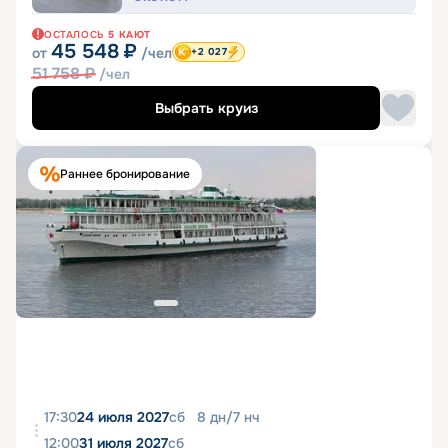
ОСТАЛОСЬ
5
КАЮТ
45 548
₽
от
/чел
+2 027
51 758
₽
/чел
Выбрать круиз
Раннее бронирование
17:30
24 июля 2027
сб
8
дн
/
7
нч
12:00
31 июля 2027
сб