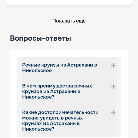
Показать ещё
Вопросы-ответы
Речные круизы из Астрахани в
Никольское
В чем преимущества речных
Популярные речные круизы из 
круизов из Астрахани в
Астрахани в Никольское 
Никольское?
представляют собой уникальную 
возможность познакомиться с 
Какие достопримечательности
Основное достоинство данных туров 
колоритом астраханской глубинки и 
можно увидеть в речных
заключается в возможности выбрать 
круизах из Астрахани в
насладиться первозданной природой 
путешествие различного масштаба. 
Никольское?
Нижней Волги. Это направление 
Теплоходы отправляются из 