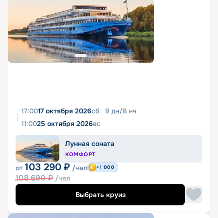
17:00
17 октября 2026
сб
9
дн
/
8
нч
11:00
25 октября 2026
вс
Лунная соната
КОМФОРТ
103 290
₽
от
/чел
+1 000
108 690
₽
/чел
Выбрать круиз