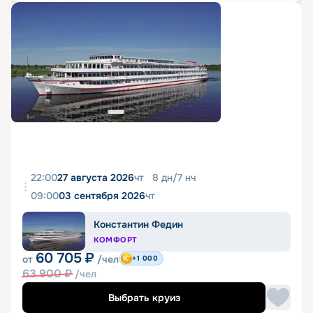
22:00
27 августа 2026
чт
8
дн
/
7
нч
09:00
03 сентября 2026
чт
Константин Федин
КОМФОРТ
60 705
₽
от
/чел
+1 000
63 900
₽
/чел
Выбрать круиз