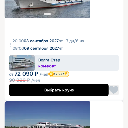
20:00
03 сентября 2027
пт
7
дн
/
6
нч
08:00
09 сентября 2027
чт
Волга Стар
КОМФОРТ
72 090
₽
от
/чел
+2 027
90 000
₽
/чел
Выбрать круиз