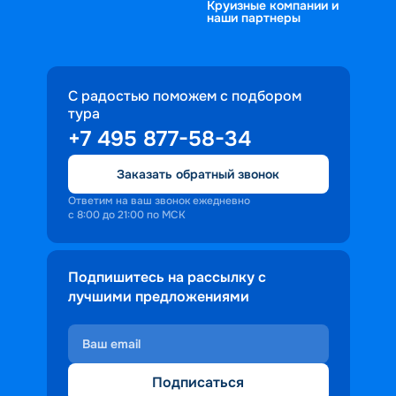
Круизные компании и
с борта теплохода можно наблюдать 
наши партнеры
отдыхом на солнечной палубе.
за живописными обрывистыми 
берегами, которыми славится Нижняя 
Волга. В каждом прибрежном городе 
предусмотрены интересные 
С радостью поможем с подбором
программы осмотра исторических 
тура
памятников. Информацию о стоянках 
+7 495 877-58-34
и доступных услугах в портах всегда 
Заказать обратный звонок
можно уточнить через сервис 
Круиз.онлайн перед началом поездки.
Ответим на ваш звонок ежедневно
с 8:00 до 21:00 по МСК
Подпишитесь на рассылку с
лучшими предложениями
Подписаться