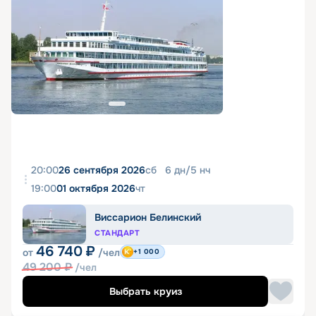
20:00
26 сентября 2026
сб
6
дн
/
5
нч
19:00
01 октября 2026
чт
Виссарион Белинский
СТАНДАРТ
46 740
₽
от
/чел
+1 000
49 200
₽
/чел
Выбрать круиз