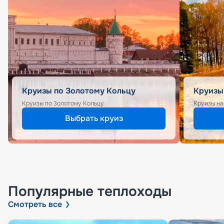
Круизы по Золотому Кольцу
Круизы
Круизы по Золотому Кольцу
Круизы на
Выбрать круиз
Популярные
теплоходы
Смотреть все