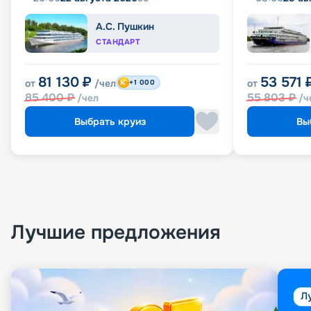
А.С. Пушкин
СТАНДАРТ
81 130
₽
53 571
от
/чел
от
+1 000
85 400
₽
55 803
₽
/чел
/ч
Выбрать круиз
Вы
Лучшие предложения