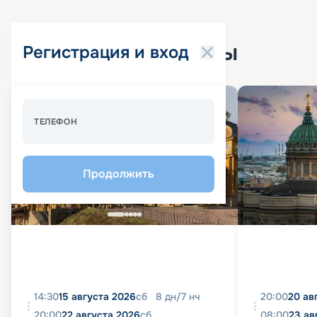
Популярные круизы
Регистрация и вход
Спецпредложение - 10%
ТЕЛЕФОН
Продолжить
14:30
15 августа 2026
сб
8
дн
/
7
нч
20:00
20 ав
20:00
22 августа 2026
сб
08:00
23 ав