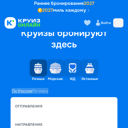
Раннее бронирование
2027
2027
миль каждому
Войти
Круизы бронируют
здесь
Речные
Морские
ЖД
Яхтенные
По России
По миру
ОТПРАВЛЕНИЯ
НАПРАВЛЕНИЕ