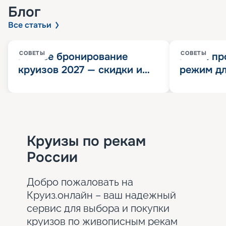
Блог
Все статьи
СОВЕТЫ
СОВЕТЫ
Раннее бронирование
Китай пр
круизов 2027 — скидки и
режим дл
розыгрыш 100 000
конца 202
Круизных миль
значит?
Круизы по рекам
России
Добро пожаловать на
Круиз.онлайн – ваш надежный
сервис для выбора и покупки
круизов по живописным рекам