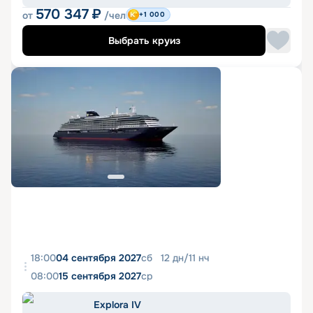
570 347
₽
от
/чел
+1 000
Выбрать круиз
18:00
04 сентября 2027
сб
12
дн
/
11
нч
08:00
15 сентября 2027
ср
Explora IV