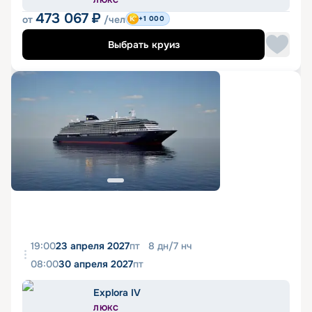
473 067
₽
от
/чел
+1 000
Выбрать круиз
19:00
23 апреля 2027
пт
8
дн
/
7
нч
08:00
30 апреля 2027
пт
Explora IV
ЛЮКС