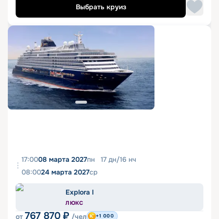
Выбрать круиз
17:00
08 марта 2027
пн
17
дн
/
16
нч
08:00
24 марта 2027
ср
Explora I
ЛЮКС
767 870
₽
от
/чел
+1 000