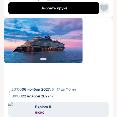
Выбрать круиз
20:00
06 ноября 2027
сб
17
дн
/
16
нч
08:00
22 ноября 2027
пн
Explora II
ЛЮКС