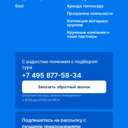
определиться с выбором круиза.
Блог
Аренда теплохода
плавании от одного порта к другому, 
наполнены разнообразными 
Программа лояльности
развлечениями. К услугам 
Коллекция выгодных
круизов
пассажиров рестораны, бары, 
Круизные компании и
бассейны, кинотеатры, тренажерные 
наши партнеры
залы, торговые галереи, библиотеки, 
театры, выступления артистов разных 
жанров и многое другое.
С радостью поможем с подбором
тура
+7 495 877-58-34
Заказать обратный звонок
Ответим на ваш звонок ежедневно
с 8:00 до 21:00 по МСК
Подпишитесь на рассылку с
лучшими предложениями