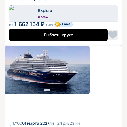
Explora I
ЛЮКС
1 662 154
₽
от
/чел
+1 000
Выбрать круиз
17:00
01 марта 2027
пн
24
дн
/
23
нч