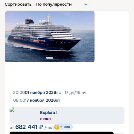
Сортировать:
По популярности
20:00
01 ноября 2026
вс
17
дн
/
16
нч
08:00
17 ноября 2026
вт
Explora I
ЛЮКС
682 441
₽
от
/чел
+1 000