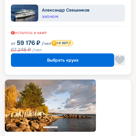
Александр Свешников
ЭКОНОМ
ОСТАЛОСЬ
9
КАЮТ
59 176
₽
от
/чел
+2 027
67 245
₽
/чел
Выбрать круиз