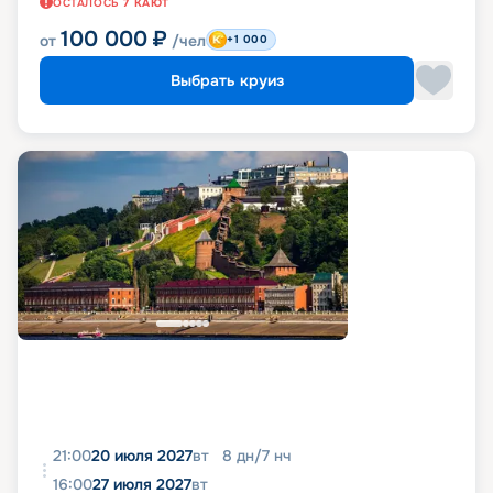
ОСТАЛОСЬ
7
КАЮТ
100 000
₽
от
/чел
+1 000
Выбрать круиз
21:00
20 июля 2027
вт
8
дн
/
7
нч
16:00
27 июля 2027
вт