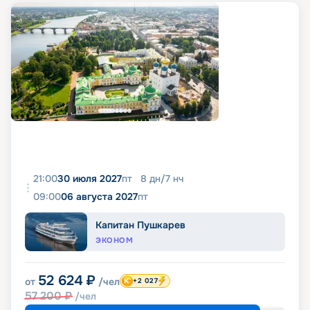
21:00
30 июля 2027
пт
8
дн
/
7
нч
09:00
06 августа 2027
пт
Капитан Пушкарев
ЭКОНОМ
52 624
₽
от
/чел
+2 027
57 200
₽
/чел