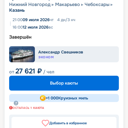
Нижний Новгород
Макарьево
Чебоксары
Казань
21:00
09 июля 2026
чт
4
дн
/
3
нч
16:00
12 июля 2026
вс
Завершён
Александр Свешников
ЭКОНОМ
27 621
₽
от
/ чел
Выбор каюты
+
1 000
Круизных миль
ОСТАЛАСЬ
1
КАЮТА
Добавить в избранное