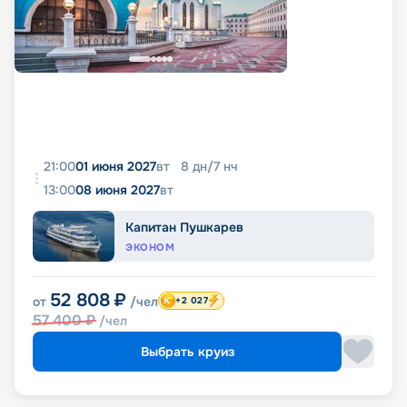
21:00
01 июня 2027
вт
8
дн
/
7
нч
13:00
08 июня 2027
вт
Капитан Пушкарев
ЭКОНОМ
52 808
₽
от
/чел
+2 027
57 400
₽
/чел
Выбрать круиз