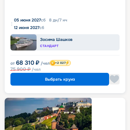
05 июня 2027
сб
8
дн
/
7
нч
12 июня 2027
сб
Зосима Шашков
СТАНДАРТ
68 310
₽
от
/чел
+2 027
75 900
₽
/чел
Выбрать круиз