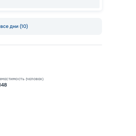
ОСТАЛ
все дни (10)
Допо
ВМЕСТИМОСТЬ (ЧЕЛОВЕК)
Как пол
148
-
100
%
Скидк
-
5
%
о
Скидк