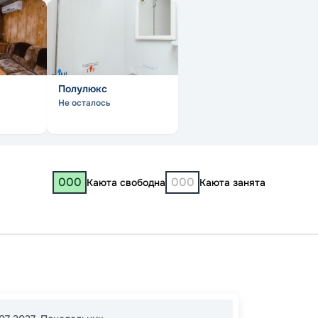
Полулюкс
Не осталось
000
000
Каюта свободна
Каюта занята
Яросл
Нижни
Чебок