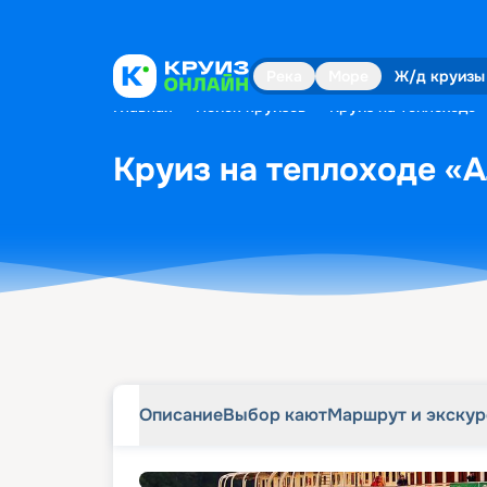
Описание
Выбор кают
Маршрут и экску
Река
Море
Ж/д круизы
Главная
•
Поиск круизов
•
Круиз на теплоходе «
Круиз на теплоходе «А
Описание
Выбор кают
Маршрут и экску