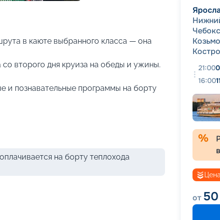
+
23
фотографий
Яросл
Нижни
Чебок
Козьм
рута в каюте выбранного класса — она
Костр
 со второго дня круиза на обеды и ужины.
21:00
0
16:00
1
е и познавательные программы на борту
оплачивается на борту теплохода
Цена
50
от