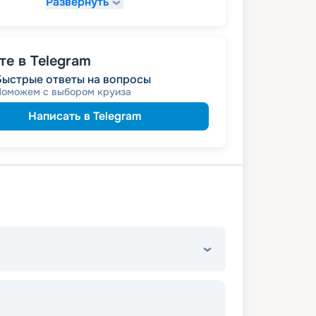
Развернуть
54 112
₽
/ турист
т
пенсионерам
а
е в Telegram
Быстрые ответы на вопросы
Поможем с выбором круиза
Написать в Telegram