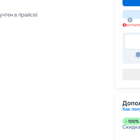
учтен в прайсе).
ОСТАЛ
Допо
Как пол
-
100
%
Скидк