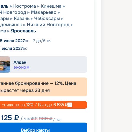
авль
Кострома
Кинешма
й Новгород
Макарьево
сары
Казань
Чебоксары
одемьянск
Нижний Новгород
ома
Ярославль
5 июля 2027
пн
7
дн
/
6
нч
1 июля 2027
вс
Алдан
ЭКОНОМ
Раннее бронирование —
12
%. Цена
вырастет через
23
дня
 снижена на
12
%
/ Выгода
6 835
₽
 125
₽
/ чел
56 960
₽
/ чел
Выбор каюты