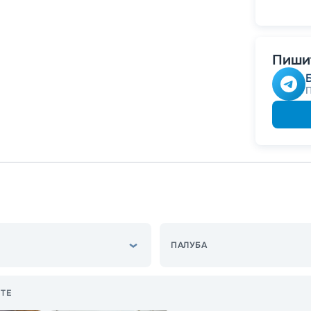
-
5
%
о
Скидк
Пишит
ПАЛУБА
ТЕ