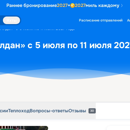
Раннее бронирование
2027
+
2027
миль каждому
рсии
Теплоход
Вопросы-ответы
Отзывы
30
Яхты
Расписание отправлений
А
Алдан» с 5 июля по 11 июля 2027 года
лдан» с 5 июля по 11 июля 202
рсии
Теплоход
Вопросы-ответы
Отзывы
30