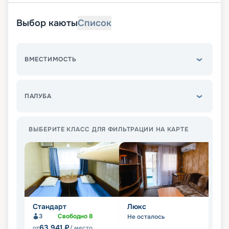
Выбор каюты
Список
ВМЕСТИМОСТЬ
ПАЛУБА
ВЫБЕРИТЕ КЛАСС ДЛЯ ФИЛЬТРАЦИИ НА КАРТЕ
Стандарт
Люкс
П
3
Свободно
8
Не осталось
Не
63 941
₽
от
/ место