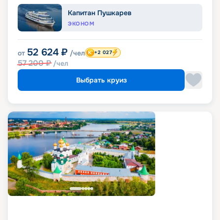
Капитан Пушкарев
ЭКОНОМ
52 624
₽
от
/чел
+2 027
57 200
₽
/чел
Выбрать круиз