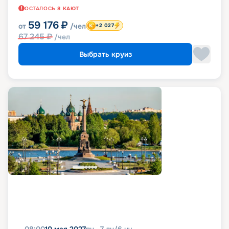
ОСТАЛОСЬ
8
КАЮТ
59 176
₽
от
/чел
+2 027
67 245
₽
/чел
Выбрать круиз
08:00
10 мая 2027
пн
7
дн
/
6
нч