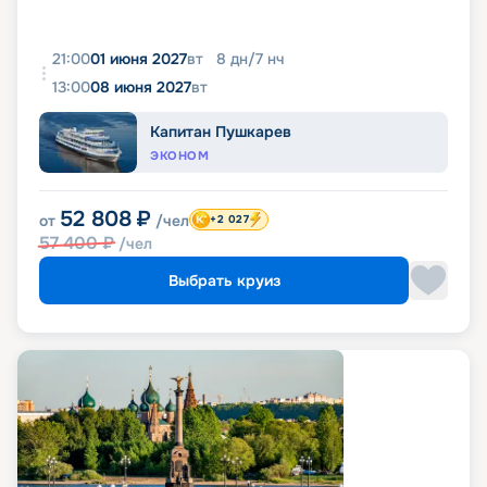
21:00
01 июня 2027
вт
8
дн
/
7
нч
13:00
08 июня 2027
вт
Капитан Пушкарев
ЭКОНОМ
52 808
₽
от
/чел
+2 027
57 400
₽
/чел
Выбрать круиз