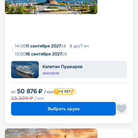
14:00
11 сентября 2027
сб
8
дн
/
7
нч
13:00
18 сентября 2027
сб
Капитан Пушкарев
ЭКОНОМ
50 876
₽
от
/чел
+2 027
55 300
₽
/чел
Выбрать круиз