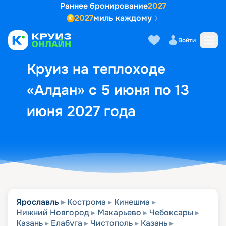
Раннее бронирование
2027
2027
миль каждому
Описание
Выбор кают
Маршрут и экск
Войти
Круиз на теплоходе
«Алдан» с 5 июня по 13
июня 2027 года
Ярославль
Кострома
Кинешма
Нижний Новгород
Макарьево
Чебоксары
Казань
Елабуга
Чистополь
Казань