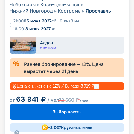
Чебоксары
Козьмодемьянск
Нижний Новгород
Кострома
Ярославль
21:00
05 июня 2027
сб
9
дн
/
8
нч
16:00
13 июня 2027
вс
Алдан
ЭКОНОМ
Раннее бронирование —
12
%. Цена
вырастет через
21
день
Цена снижена на
12
%
/ Выгода
8 719
₽
63 941
₽
от
/ чел
72 660
₽
/ чел
Выбор каюты
+
2 027
Круизных миль