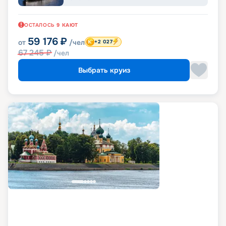
ОСТАЛОСЬ
9
КАЮТ
59 176
₽
от
/чел
+2 027
67 245
₽
/чел
Выбрать круиз