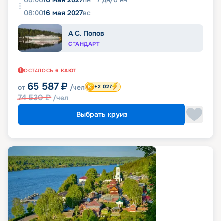
08:00
16 мая 2027
вс
А.С. Попов
СТАНДАРТ
ОСТАЛОСЬ
6
КАЮТ
65 587
₽
от
/чел
+2 027
74 530
₽
/чел
Выбрать круиз