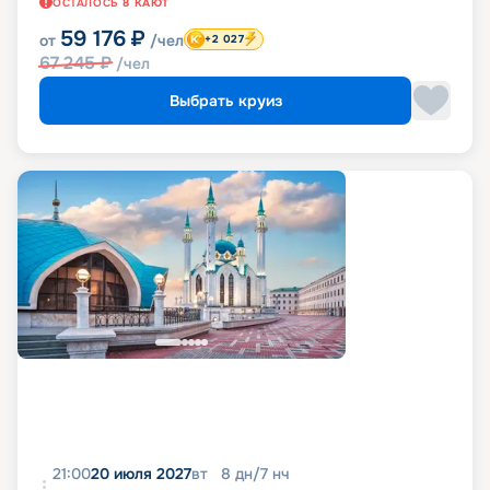
ОСТАЛОСЬ
8
КАЮТ
59 176
₽
от
/чел
+2 027
67 245
₽
/чел
Выбрать круиз
21:00
20 июля 2027
вт
8
дн
/
7
нч