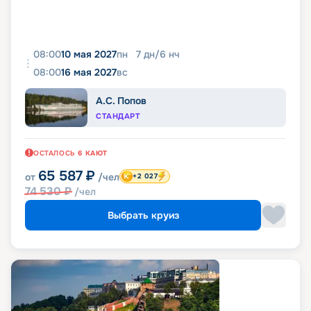
08:00
10 мая 2027
пн
7
дн
/
6
нч
08:00
16 мая 2027
вс
А.С. Попов
СТАНДАРТ
ОСТАЛОСЬ
6
КАЮТ
65 587
₽
от
/чел
+2 027
74 530
₽
/чел
Выбрать круиз