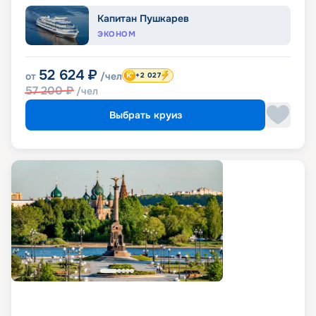
Капитан Пушкарев
ЭКОНОМ
52 624
₽
от
/чел
+2 027
57 200
₽
/чел
Выбрать круиз