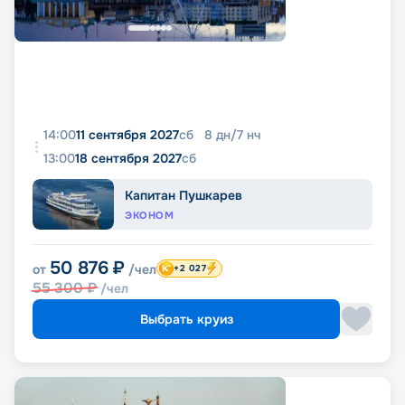
14:00
11 сентября 2027
сб
8
дн
/
7
нч
13:00
18 сентября 2027
сб
Капитан Пушкарев
ЭКОНОМ
50 876
₽
от
/чел
+2 027
55 300
₽
/чел
Выбрать круиз