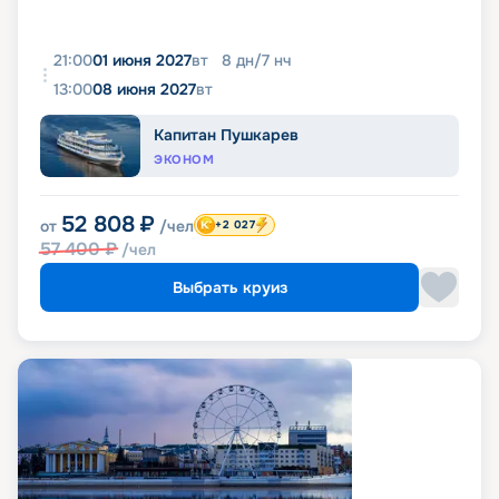
21:00
01 июня 2027
вт
8
дн
/
7
нч
13:00
08 июня 2027
вт
Капитан Пушкарев
ЭКОНОМ
52 808
₽
от
/чел
+2 027
57 400
₽
/чел
Выбрать круиз