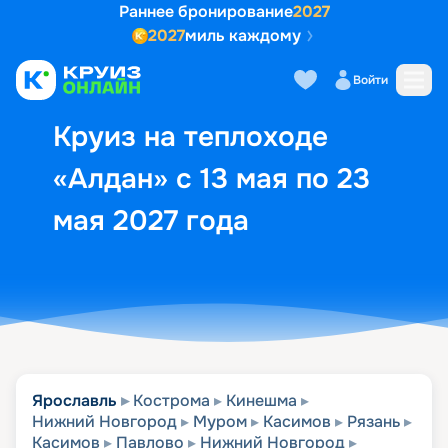
Раннее бронирование
2027
2027
миль каждому
Описание
Выбор кают
Маршрут и экск
Войти
Круиз на теплоходе
«Алдан» с 13 мая по 23
мая 2027 года
Ярославль
Кострома
Кинешма
Нижний Новгород
Муром
Касимов
Рязань
Касимов
Павлово
Нижний Новгород