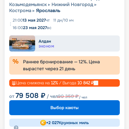
Козьмодемьянск
Нижний Новгород
Кострома
Ярославль
21:00
13 мая 2027
чт
11
дн
/
10
нч
16:00
23 мая 2027
вс
Алдан
ЭКОНОМ
Раннее бронирование —
12
%. Цена
вырастет через
21
день
Цена снижена на
12
%
/ Выгода
10 842
₽
79 508
₽
от
/ чел
90 350
₽
/ чел
Выбор каюты
+
2 027
Круизных миль