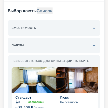
Выбор каюты
Список
ВМЕСТИМОСТЬ
ПАЛУБА
ВЫБЕРИТЕ КЛАСС ДЛЯ ФИЛЬТРАЦИИ НА КАРТЕ
Стандарт
Люкс
П
3
Свободно
8
Не осталось
Не
79 508
₽
от
/ место