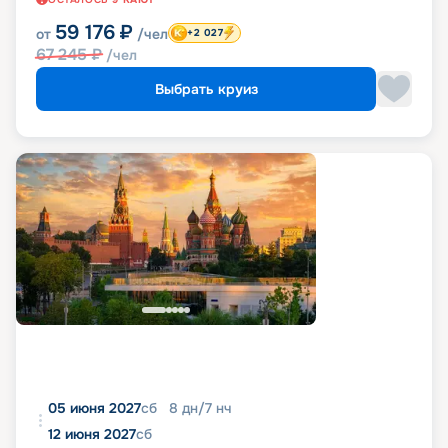
59 176
₽
от
/чел
+2 027
67 245
₽
/чел
Выбрать круиз
05 июня 2027
сб
8
дн
/
7
нч
12 июня 2027
сб