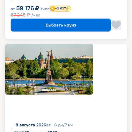
59 176
₽
от
/чел
+2 027
67 245
₽
/чел
Выбрать круиз
18 августа 2026
вт
8
дн
/
7
нч