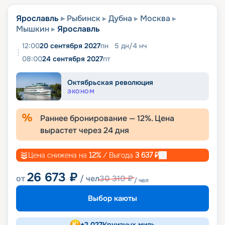
Ярославль
Рыбинск
Дубна
Москва
Мышкин
Ярославль
12:00
20 сентября 2027
пн
5
дн
/
4
нч
08:00
24 сентября 2027
пт
Октябрьская революция
ЭКОНОМ
Раннее бронирование —
12
%. Цена
вырастет через
24
дня
Цена снижена на
12
%
/ Выгода
3 637
₽
26 673
₽
от
/ чел
30 310
₽
/ чел
Выбор каюты
+
2 027
Круизных миль