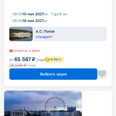
08:00
10 мая 2027
пн
7
дн
/
6
нч
08:00
16 мая 2027
вс
А.С. Попов
СТАНДАРТ
ОСТАЛОСЬ
6
КАЮТ
65 587
₽
от
/чел
+2 027
74 530
₽
/чел
Выбрать круиз