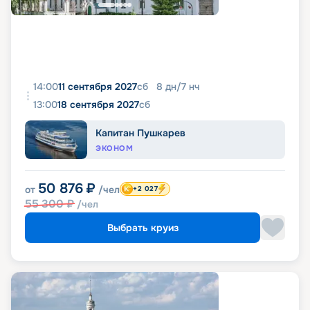
14:00
11 сентября 2027
сб
8
дн
/
7
нч
13:00
18 сентября 2027
сб
Капитан Пушкарев
ЭКОНОМ
50 876
₽
от
/чел
+2 027
55 300
₽
/чел
Выбрать круиз