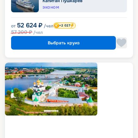
Капитан Пушкарев
ЭКОНОМ
52 624
₽
от
/чел
+2 027
57 200
₽
/чел
Выбрать круиз