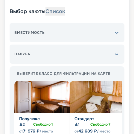
Выбор каюты
Список
ВМЕСТИМОСТЬ
ПАЛУБА
ВЫБЕРИТЕ КЛАСС ДЛЯ ФИЛЬТРАЦИИ НА КАРТЕ
Полулюкс
Стандарт
Э
2
Свободно
1
1
Свободно
7
71 976
₽
42 689
₽
от
/ место
от
/ место
от