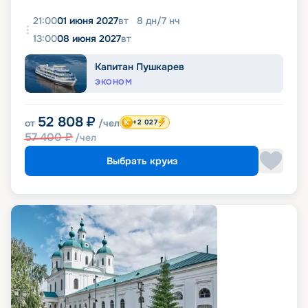
21:00
01 июня 2027
вт
8
дн
/
7
нч
13:00
08 июня 2027
вт
Капитан Пушкарев
ЭКОНОМ
52 808
₽
от
/чел
+2 027
57 400
₽
/чел
Выбрать круиз