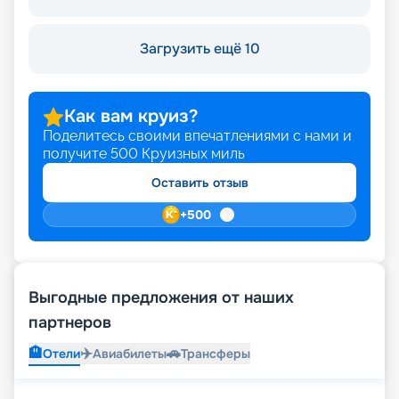
Загрузить ещё 10
Как вам круиз?
Поделитесь своими впечатлениями с нами и
получите
500
Круизных миль
Оставить отзыв
+
500
Выгодные предложения от наших
партнеров
🏨
✈️
🚗
Отели
Авиабилеты
Трансферы