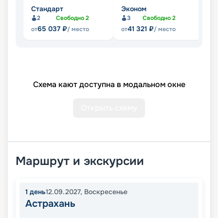
Стандарт
Эконом
П
2
Свободно
2
3
Свободно
2
Не
65 037
₽
41 321
₽
от
/ место
от
/ место
Схема кают доступна в модальном окне
Открыть схему
Маршрут и экскурсии
1
день
12.09.2027
,
Воскресенье
Астрахань