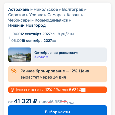
Астрахань
Никольское
Волгоград
Саратов
Усовка
Самара
Казань
Чебоксары
Козьмодемьянск
Нижний Новгород
19:00
12 сентября 2027
вс
8
дн
/
7
нч
06:00
19 сентября 2027
вс
Октябрьская революция
ЭКОНОМ
Раннее бронирование —
12
%. Цена
вырастет через
24
дня
Цена снижена на
12
%
/ Выгода
5 634
₽
41 321
₽
от
/ чел
46 955
₽
/ чел
Выбор каюты