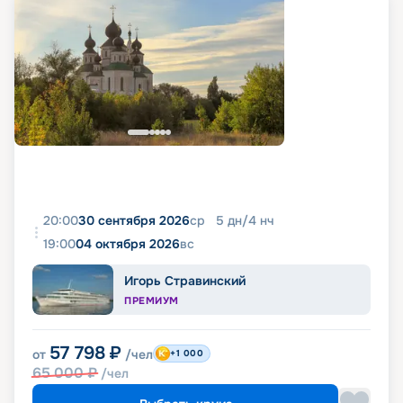
20:00
30 сентября 2026
ср
5
дн
/
4
нч
19:00
04 октября 2026
вс
Игорь Стравинский
ПРЕМИУМ
57 798
₽
от
/чел
+1 000
65 000
₽
/чел