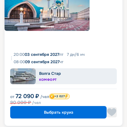
20:00
03 сентября 2027
пт
7
дн
/
6
нч
08:00
09 сентября 2027
чт
Волга Стар
КОМФОРТ
72 090
₽
от
/чел
+2 027
90 000
₽
/чел
Выбрать круиз