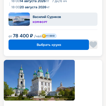
18:00
14 августа 2026
пт
7
дн
/
6
нч
18:00
20 августа 2026
чт
Василий Суриков
КОМФОРТ
78 400
₽
от
/чел
+1 000
Выбрать круиз