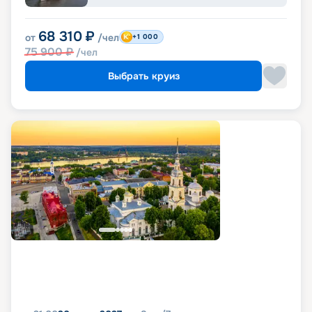
68 310
₽
от
/чел
+1 000
75 900
₽
/чел
Выбрать круиз