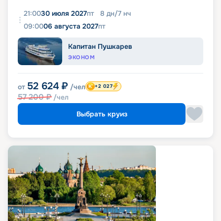
21:00
30 июля 2027
пт
8
дн
/
7
нч
09:00
06 августа 2027
пт
Капитан Пушкарев
ЭКОНОМ
52 624
₽
от
/чел
+2 027
57 200
₽
/чел
Выбрать круиз