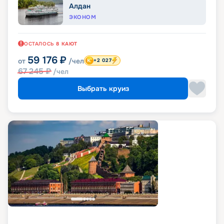
Алдан
ЭКОНОМ
ОСТАЛОСЬ
8
КАЮТ
59 176
₽
от
/чел
+2 027
67 245
₽
/чел
Выбрать круиз