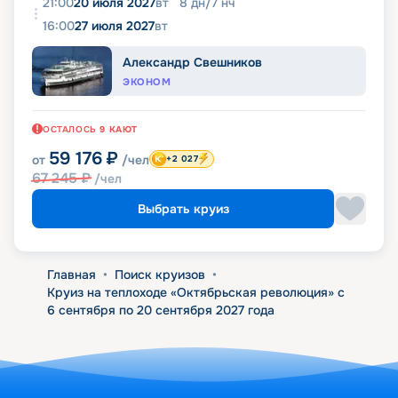
21:00
20 июля 2027
вт
8
дн
/
7
нч
16:00
27 июля 2027
вт
Александр Свешников
ЭКОНОМ
ОСТАЛОСЬ
9
КАЮТ
59 176
₽
от
/чел
+2 027
67 245
₽
/чел
Выбрать круиз
Главная
•
Поиск круизов
•
Круиз на теплоходе «Октябрьская революция» с
6 сентября по 20 сентября 2027 года