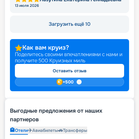
13 июля 2026
Загрузить ещё 10
Как вам круиз?
Поделитесь своими впечатлениями с нами и
получите
500
Круизных миль
Оставить отзыв
+
500
Выгодные предложения от наших
партнеров
🏨
✈️
🚗
Отели
Авиабилеты
Трансферы