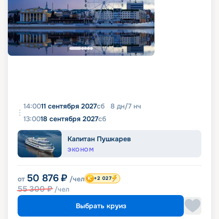
14:00
11 сентября 2027
сб
8
дн
/
7
нч
13:00
18 сентября 2027
сб
Капитан Пушкарев
ЭКОНОМ
50 876
₽
от
/чел
+2 027
55 300
₽
/чел
Выбрать круиз