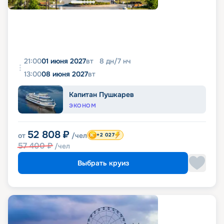
21:00
01 июня 2027
вт
8
дн
/
7
нч
13:00
08 июня 2027
вт
Капитан Пушкарев
ЭКОНОМ
52 808
₽
от
/чел
+2 027
57 400
₽
/чел
Выбрать круиз