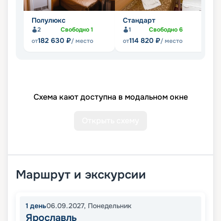
Полулюкс
Стандарт
Э
2
Свободно
1
1
Свободно
6
182 630
₽
114 820
₽
от
/ место
от
/ место
от
Схема кают доступна в модальном окне
Открыть схему
Маршрут и экскурсии
1
день
06.09.2027
,
Понедельник
Ярославль