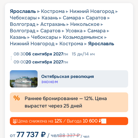
Ярославль
Кострома
Нижний Новгород
Чебоксары
Казань
Самара
Саратов
Волгоград
Астрахань
Никольское
Волгоград
Саратов
Усовка
Самара
Казань
Чебоксары
Козьмодемьянск
Нижний Новгород
Кострома
Ярославль
08:30
06 сентября 2027
пн
15
дн
/
14
нч
09:00
20 сентября 2027
пн
Октябрьская революция
ЭКОНОМ
Раннее бронирование —
12
%. Цена
вырастет через
25
дней
Цена снижена на
12
%
/ Выгода
10 600
₽
77 737
₽
от
/ чел
88 337
₽
/ чел