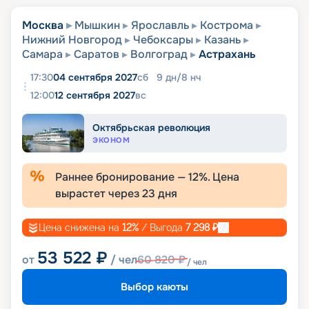
Москва
Мышкин
Ярославль
Кострома
Нижний Новгород
Чебоксары
Казань
Самара
Саратов
Волгоград
Астрахань
17:30
04 сентября 2027
сб
9
дн
/
8
нч
12:00
12 сентября 2027
вс
Октябрьская революция
ЭКОНОМ
Раннее бронирование —
12
%. Цена
вырастет через
23
дня
Цена снижена на
12
%
/ Выгода
7 298
₽
53 522
₽
от
/ чел
60 820
₽
/ чел
Выбор каюты