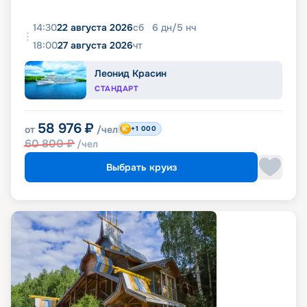
14:30
22 августа 2026
сб
6
дн
/
5
нч
18:00
27 августа 2026
чт
Леонид Красин
СТАНДАРТ
58 976
₽
от
/чел
+1 000
60 800
₽
/чел
Выбрать круиз