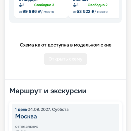
2
Свободно
3
3
Свободно
2
Не
99 986
₽
53 522
₽
от
/ место
от
/ место
Схема кают доступна в модальном окне
Открыть схему
Маршрут и экскурсии
1
день
04.09.2027
,
Суббота
Москва
ОТПРАВЛЕНИЕ