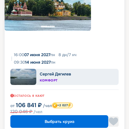
16:00
07 июня 2027
пн
8
дн
/
7
нч
09:30
14 июня 2027
пн
Сергей Дягилев
КОМФОРТ
ОСТАЛОСЬ
8
КАЮТ
106 841
₽
от
/чел
+2 027
120 046
₽
/чел
Выбрать круиз