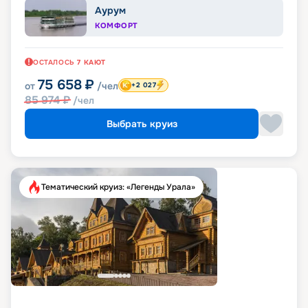
Аурум
КОМФОРТ
ОСТАЛОСЬ
7
КАЮТ
75 658
₽
от
/чел
+2 027
85 974
₽
/чел
Выбрать круиз
Тематический круиз: «Легенды Урала»