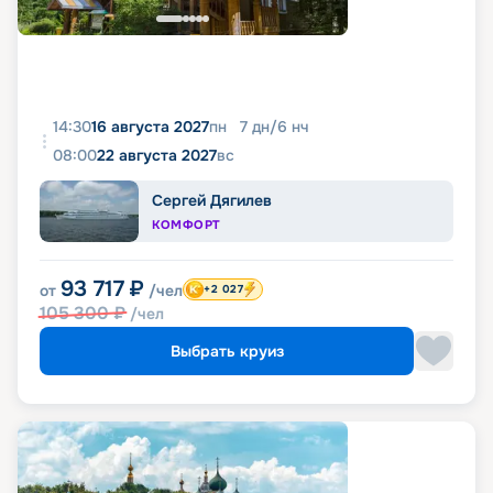
14:30
16 августа 2027
пн
7
дн
/
6
нч
08:00
22 августа 2027
вс
Сергей Дягилев
КОМФОРТ
93 717
₽
от
/чел
+2 027
105 300
₽
/чел
Выбрать круиз