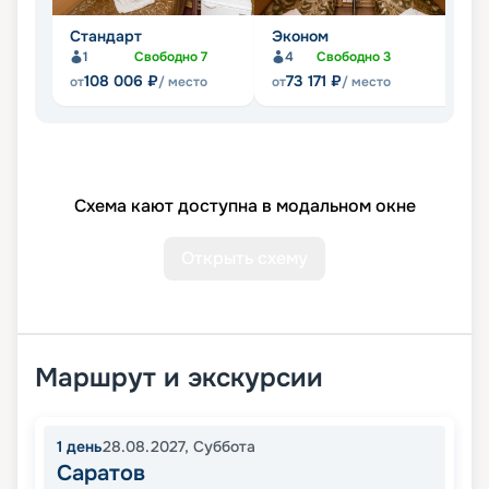
Стандарт
Эконом
П
1
Свободно
7
4
Свободно
3
Не
108 006
₽
73 171
₽
от
/ место
от
/ место
Схема кают доступна в модальном окне
Открыть схему
Маршрут и экскурсии
1
день
28.08.2027
,
Суббота
Саратов