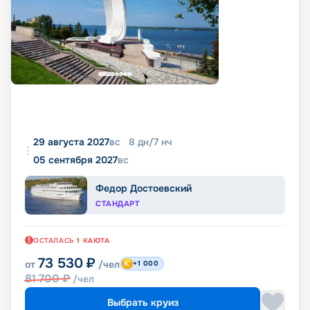
29 августа 2027
вс
8
дн
/
7
нч
05 сентября 2027
вс
Федор Достоевский
СТАНДАРТ
ОСТАЛАСЬ
1
КАЮТА
73 530
₽
от
/чел
+1 000
81 700
₽
/чел
Выбрать круиз