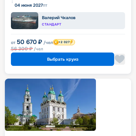
04 июня 2027
пт
Валерий Чкалов
СТАНДАРТ
50 670
₽
от
/чел
+2 027
56 300
₽
/чел
Выбрать круиз