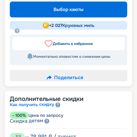
Выбор каюты
+
2 027
Круизных миль
Добавить в избранное
Моментально оповестим о снижении цены
Поделиться
Дополнительные скидки
скидку
Как получить
-
100
%
Цена по запросу
детям
Скидка
78 991
₽
/ турист
-
5
%