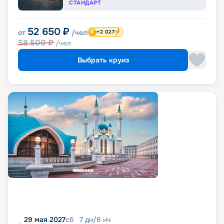
СТАНДАРТ
52 650
₽
от
/чел
+2 027
58 500
₽
/чел
Выбрать круиз
29 мая 2027
сб
7
дн
/
6
нч