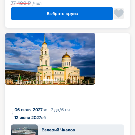
77 400
₽
/чел
Выбрать круиз
06 июня 2027
вс
7
дн
/
6
нч
12 июня 2027
сб
Валерий Чкалов