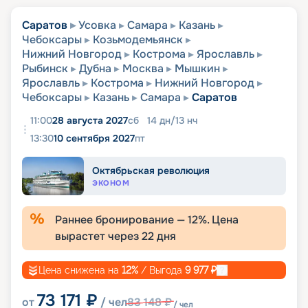
Саратов
Усовка
Самара
Казань
Чебоксары
Козьмодемьянск
Нижний Новгород
Кострома
Ярославль
Рыбинск
Дубна
Москва
Мышкин
Ярославль
Кострома
Нижний Новгород
Чебоксары
Казань
Самара
Саратов
11:00
28 августа 2027
сб
14
дн
/
13
нч
13:30
10 сентября 2027
пт
Октябрьская революция
ЭКОНОМ
Раннее бронирование —
12
%. Цена
вырастет через
22
дня
Цена снижена на
12
%
/ Выгода
9 977
₽
73 171
₽
от
/ чел
83 148
₽
/ чел