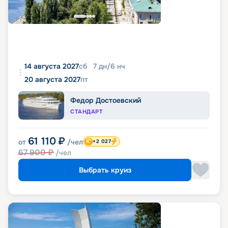
14 августа 2027
сб
7
дн
/
6
нч
20 августа 2027
пт
Федор Достоевский
СТАНДАРТ
61 110
₽
от
/чел
+2 027
67 900
₽
/чел
Выбрать круиз