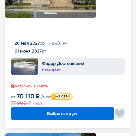
26 мая 2027
ср
7
дн
/
6
нч
01 июня 2027
вт
Федор Достоевский
СТАНДАРТ
ОСТАЛАСЬ
1
КАЮТА
70 110
₽
от
/чел
+2 027
77 900
₽
/чел
Выбрать круиз