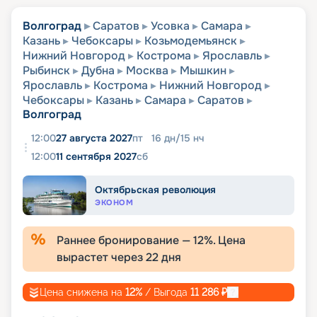
Волгоград
Саратов
Усовка
Самара
Казань
Чебоксары
Козьмодемьянск
Нижний Новгород
Кострома
Ярославль
Рыбинск
Дубна
Москва
Мышкин
Ярославль
Кострома
Нижний Новгород
Чебоксары
Казань
Самара
Саратов
Волгоград
12:00
27 августа 2027
пт
16
дн
/
15
нч
12:00
11 сентября 2027
сб
Октябрьская революция
ЭКОНОМ
Раннее бронирование —
12
%. Цена
вырастет через
22
дня
Цена снижена на
12
%
/ Выгода
11 286
₽