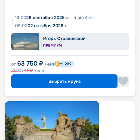
19:00
28 сентября 2026
пн
5
дн
/
4
нч
08:00
02 октября 2026
пт
Игорь Стравинский
ПРЕМИУМ
63 750
₽
от
/чел
+1 000
75 000
₽
/чел
Выбрать круиз