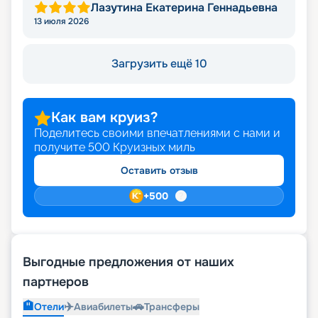
Лазутина Екатерина Геннадьевна
13 июля 2026
Загрузить ещё 10
Как вам круиз?
Поделитесь своими впечатлениями с нами и
получите
500
Круизных миль
Оставить отзыв
+
500
Выгодные предложения от наших
партнеров
🏨
✈️
🚗
Отели
Авиабилеты
Трансферы