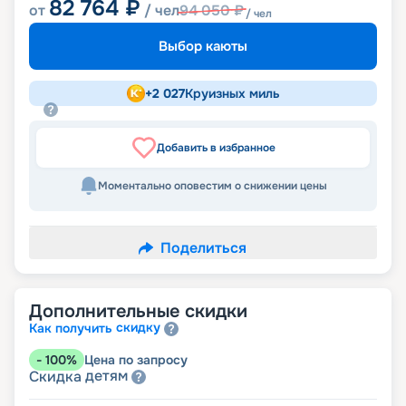
82 764
₽
от
/ чел
94 050
₽
/ чел
Выбор каюты
+
2 027
Круизных миль
Добавить в избранное
Моментально оповестим о снижении цены
Поделиться
Дополнительные скидки
скидку
Как получить
-
100
%
Цена по запросу
детям
Скидка