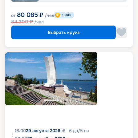
80 085
₽
от
/чел
+1 000
84 300
₽
/чел
Выбрать круиз
16:00
29 августа 2026
сб
6
дн
/
5
нч