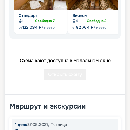
Стандарт
Эконом
П
1
Свободно
7
4
Свободно
3
Не
122 034
₽
82 764
₽
от
/ место
от
/ место
Схема кают доступна в модальном окне
Открыть схему
Маршрут и экскурсии
1
день
27.08.2027
,
Пятница