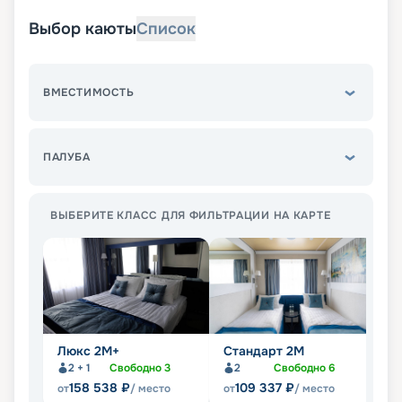
Выбор каюты
Список
ВМЕСТИМОСТЬ
ПАЛУБА
ВЫБЕРИТЕ КЛАСС ДЛЯ ФИЛЬТРАЦИИ НА КАРТЕ
Люкс 2М+
Стандарт 2M
С
2 + 1
Свободно
3
2
Свободно
6
158 538
₽
109 337
₽
от
/ место
от
/ место
от