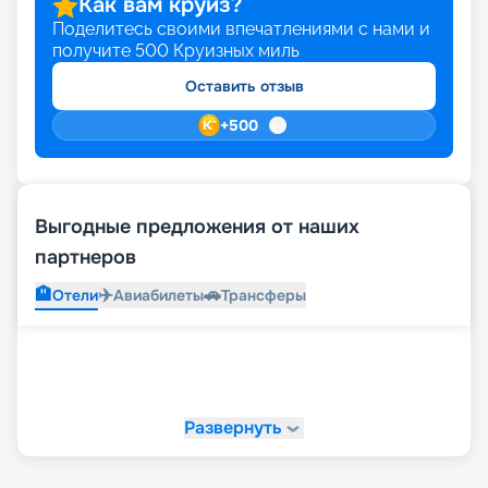
Как вам круиз?
Поделитесь своими впечатлениями с нами и
получите
500
Круизных миль
Оставить отзыв
+
500
Выгодные предложения от наших
партнеров
🏨
✈️
🚗
Отели
Авиабилеты
Трансферы
Развернуть