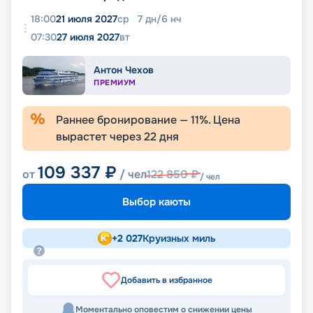
18:00
21 июля 2027
ср
7
дн
/
6
нч
07:30
27 июля 2027
вт
Антон Чехов
ПРЕМИУМ
Раннее бронирование —
11
%. Цена
вырастет через
22
дня
109 337
₽
от
/ чел
122 850
₽
/ чел
Выбор каюты
+
2 027
Круизных миль
Добавить в избранное
Моментально оповестим о снижении цены