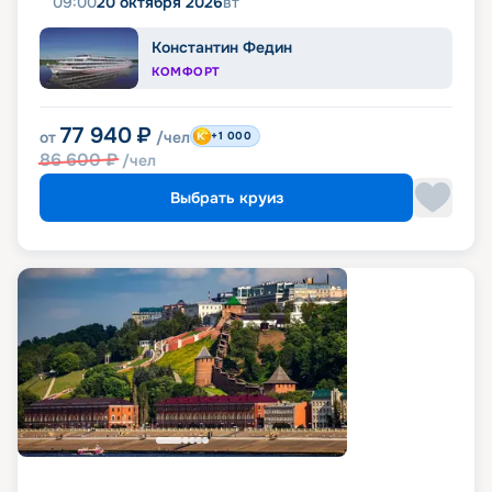
09:00
20 октября 2026
вт
Константин Федин
КОМФОРТ
77 940
₽
от
/чел
+1 000
86 600
₽
/чел
Выбрать круиз