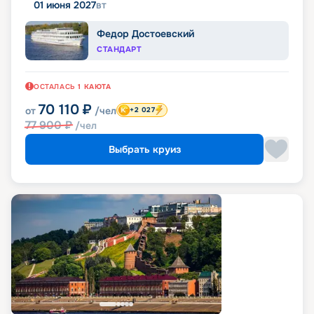
01 июня 2027
вт
Федор Достоевский
СТАНДАРТ
ОСТАЛАСЬ
1
КАЮТА
70 110
₽
от
/чел
+2 027
77 900
₽
/чел
Выбрать круиз