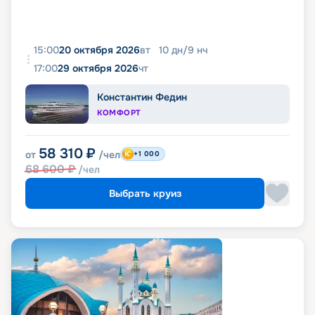
15:00
20 октября 2026
вт
10
дн
/
9
нч
17:00
29 октября 2026
чт
Константин Федин
КОМФОРТ
58 310
₽
от
/чел
+1 000
68 600
₽
/чел
Выбрать круиз