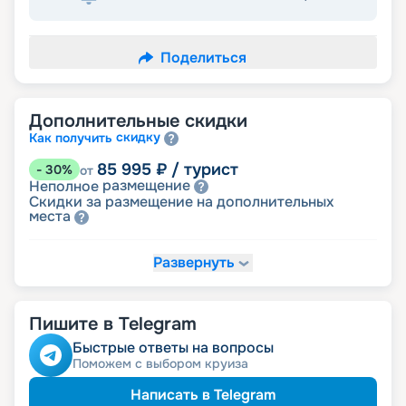
Поделиться
Дополнительные скидки
скидку
Как получить
85 995
₽
/ турист
-
30
%
от
размещение
Неполное
Скидки за размещение на дополнительных
места
Развернуть
104 423
₽
/ турист
-
15
%
от
детям
Скидка
Пишите в Telegram
110 565
₽
/ турист
-
10
%
от
ветеранам
Скидка
Быстрые ответы на вопросы
семьям
Скидка многодетным
Поможем с выбором круиза
ведомств
Скидка сотрудникам силовых
пенсионерам
Скидка
Написать в Telegram