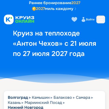
Раннее бронирование
2027
2027
миль каждому
Описание
Выбор кают
Маршрут и экск
Войти
Круиз на теплоходе
«Антон Чехов» с 21 июля
по 27 июля 2027 года
Волгоград
Камышин
Балаково
Самара
Казань
Мариинский Посад
Нижний Новгород