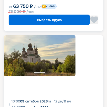
63 750
₽
от
/чел
+1 000
75 000
₽
/чел
Выбрать круиз
10:00
09 октября 2026
пт
12
дн
/
11
нч