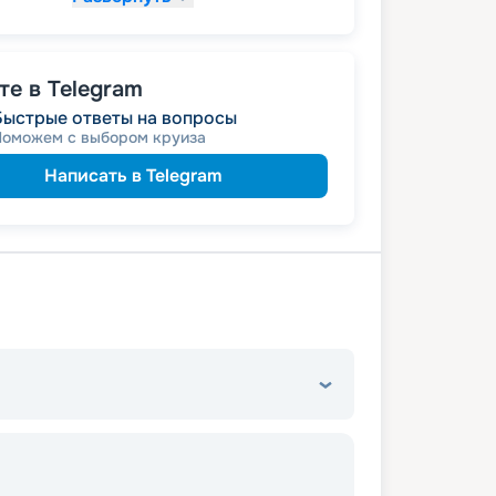
57 779
₽
/ турист
т
пенсионерам
а
е в Telegram
Быстрые ответы на вопросы
Поможем с выбором круиза
Написать в Telegram