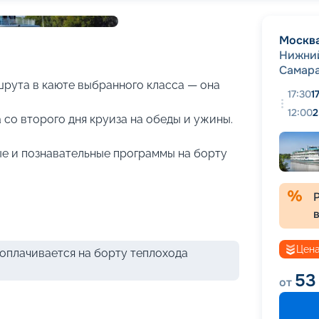
+
21
фотографий
Москв
Нижни
Самар
рута в каюте выбранного класса — она
17:30
1
12:00
2
 со второго дня круиза на обеды и ужины.
е и познавательные программы на борту
Цена
оплачивается на борту теплохода
53
от