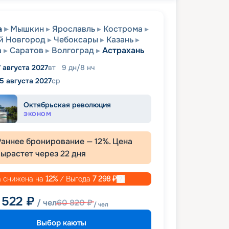
а
Мышкин
Ярославль
Кострома
й Новгород
Чебоксары
Казань
а
Саратов
Волгоград
Астрахань
7 августа 2027
вт
9
дн
/
8
нч
5 августа 2027
ср
Октябрьская революция
ЭКОНОМ
Раннее бронирование —
12
%. Цена
вырастет через
22
дня
 снижена на
12
%
/ Выгода
7 298
₽
 522
₽
/ чел
60 820
₽
/ чел
Выбор каюты