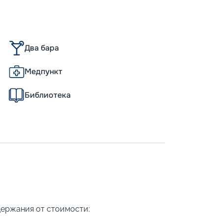
Два бара
Медпункт
Библиотека
держания от стоимости: