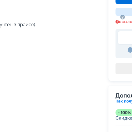
ОСТАЛ
учтен в прайсе).
Допо
Как пол
-
100
%
Скидк