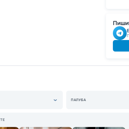
-
5
%
о
Скидк
Пишит
ПАЛУБА
ТЕ