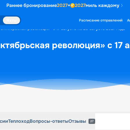
Раннее бронирование
2027
+
2027
миль каждому
рсии
Теплоход
Вопросы-ответы
Отзывы
27
Яхты
Расписание отправлений
А
«Октябрьская революция» с 17 августа по 25 августа 2027 года
ктябрьская революция» с 17 а
рсии
Теплоход
Вопросы-ответы
Отзывы
27