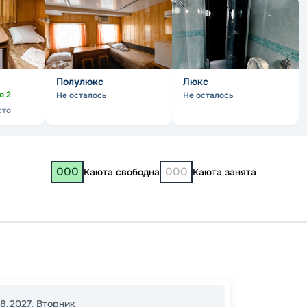
Полулюкс
Люкс
но
2
Не осталось
Не осталось
сто
000
000
Каюта свободна
Каюта занята
Москв
Нижни
Самар
08.2027
,
Вторник