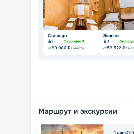
Стандарт
Эконом
2
Свободно
3
3
Свобод
99 986
₽
53 522
₽
от
/ место
от
/ ме
Маршрут и экскурсии
1
день
17.