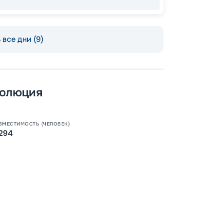
все дни (9)
волюция
Допо
Как пол
ВМЕСТИМОСТЬ (ЧЕЛОВЕК)
-
100
%
294
Скидк
-
5
%
о
Скидк
Пишит