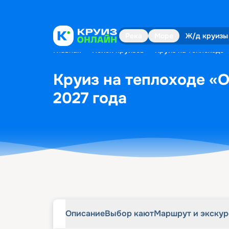
Описание
Выбор кают
Маршрут и экску
Река
Море
Ж/д круизы
Главная
•
Поиск круизов
•
Круиз на теплоходе 
Круиз на теплоходе «О
2027 года
Описание
Выбор кают
Маршрут и экску