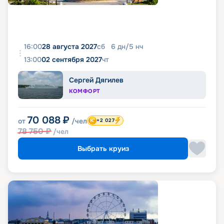
16:00
28 августа 2027
сб
6
дн
/
5
нч
13:00
02 сентября 2027
чт
Сергей Дягилев
КОМФОРТ
70 088
₽
от
/чел
+2 027
78 750
₽
/чел
Выбрать круиз