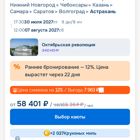
Нижний Новгород
Чебоксары
Казань
Самара
Саратов
Волгоград
Астрахань
17:30
30 июля 2027
пт
9
дн
/
8
нч
12:00
07 августа 2027
сб
Октябрьская революция
ЭКОНОМ
Раннее бронирование —
12
%. Цена
вырастет через
22
дня
Цена снижена на
12
%
/ Выгода
7 963
₽
58 401
₽
от
/ чел
66 364
₽
/ чел
Выбор каюты
+
2 027
Круизных миль