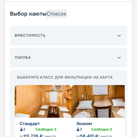
Выбор каюты
Список
ВМЕСТИМОСТЬ
ПАЛУБА
ВЫБЕРИТЕ КЛАСС ДЛЯ ФИЛЬТРАЦИИ НА КАРТЕ
Стандарт
Эконом
П
2
Свободно
3
3
Свободно
2
Не
113 228
₽
58 401
₽
от
/ место
от
/ место