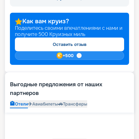
Как вам круиз?
Поделитесь своими впечатлениями с нами и
получите
500
Круизных миль
Оставить отзыв
+
500
Выгодные предложения от наших
партнеров
🏨
✈️
🚗
Отели
Авиабилеты
Трансферы