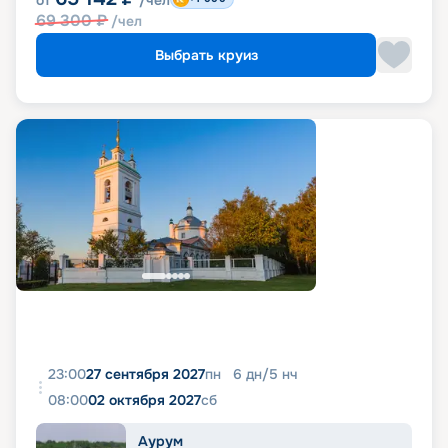
от
/чел
69 300
₽
/чел
Выбрать круиз
23:00
27 сентября 2027
пн
6
дн
/
5
нч
08:00
02 октября 2027
сб
Аурум