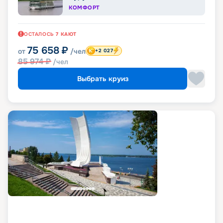
КОМФОРТ
ОСТАЛОСЬ
7
КАЮТ
75 658
₽
от
/чел
+2 027
85 974
₽
/чел
Выбрать круиз