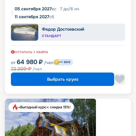
05 сентября 2027
вс
7
дн
/
6
нч
11 сентября 2027
сб
Федор Достоевский
СТАНДАРТ
ОСТАЛАСЬ
1
КАЮТА
64 980
₽
от
/чел
+1 000
72 200
₽
/чел
Выбрать круиз
«Выгодный курс»: скидка 15%!