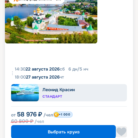
14:30
22 августа 2026
сб
6
дн
/
5
нч
18:00
27 августа 2026
чт
Леонид Красин
СТАНДАРТ
58 976
₽
от
/чел
+1 000
60 800
₽
/чел
Выбрать круиз