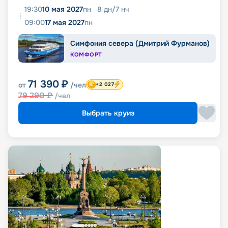
19:30
10 мая 2027
пн
8
дн
/
7
нч
09:00
17 мая 2027
пн
Симфония севера (Дмитрий Фурманов)
КОМФОРТ
71 390
₽
от
/чел
+2 027
79 290
₽
/чел
Выбрать круиз