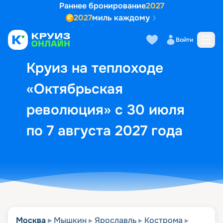
Раннее бронирование
2027
2027
миль каждому
Описание
Выбор кают
Маршрут и экск
Войти
Круиз на теплоходе
«Октябрьская
революция» с 30 июля
по 7 августа 2027 года
Москва
Мышкин
Ярославль
Кострома