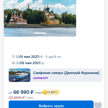
17:30
01 мая 2027
сб
5
дн
/
4
нч
16:30
05 мая 2027
ср
Симфония севера (Дмитрий Фурманов)
КОМФОРТ
66 990
₽
от
/чел
+2 027
74 390
₽
/чел
Выбрать круиз