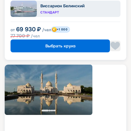
Виссарион Белинский
СТАНДАРТ
69 930
₽
от
/чел
+1 000
77 700
₽
/чел
Выбрать круиз