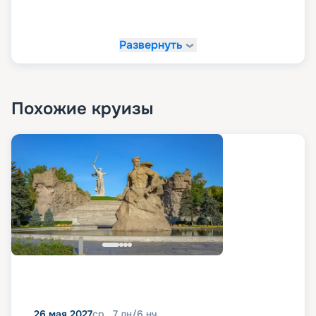
Развернуть
Похожие круизы
26 мая 2027
ср
7
дн
/
6
нч