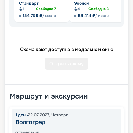
Стандарт
Эконом
П
1
Свободно
7
4
Свободно
3
Не
134 759
₽
88 414
₽
от
/ место
от
/ место
Схема кают доступна в модальном окне
Открыть схему
Маршрут и экскурсии
1
день
22.07.2027
,
Четверг
Волгоград
ОТПРАВЛЕНИЕ