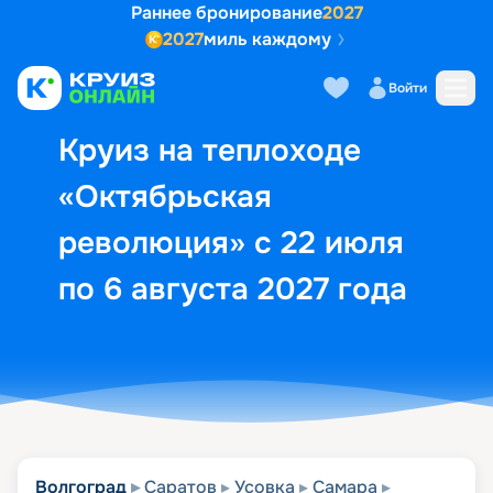
Раннее бронирование
2027
2027
миль каждому
Описание
Выбор кают
Маршрут и экск
Войти
Круиз на теплоходе
«Октябрьская
революция» с 22 июля
по 6 августа 2027 года
Волгоград
Саратов
Усовка
Самара