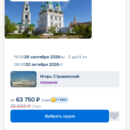
19:00
28 сентября 2026
пн
5
дн
/
4
нч
08:00
02 октября 2026
пт
Игорь Стравинский
ПРЕМИУМ
63 750
₽
от
/чел
+1 000
75 000
₽
/чел
Выбрать круиз