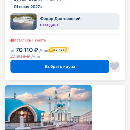
01 июня 2027
вт
Федор Достоевский
СТАНДАРТ
ОСТАЛАСЬ
1
КАЮТА
70 110
₽
от
/чел
+2 027
77 900
₽
/чел
Выбрать круиз